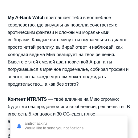
My A-Rank Witch
приглашает тебя в волшебное
королевство, где визуальная новелла сочетается с
эротическим фэнтези и сложными моральными
выборами. Каждые пять минут ты окунаешься в диалог:
просто читай реплику, выбирай ответ и наблюдай, как
холодная ведьма Миа реагирует на твои решения.
Вместе с этой смелой авантюристкой А-ранга ты
погружаешься в мрачное подземелье, собирая трофеи и
золото, но за каждым углом может поджидать
предательство... а как без этого?
Контент NTR/NTS
— твоё влияние на Мию огромно:
будет ли она преданной или влюблённой, решаешь ты. В
игре есть 5 концовок и 30 CG-сцен, плюс
автосохранение и журнал для удобства повторного
androhack.ru
Would like to send you notifications
прохождения. Понимание
системы выборов
приходит
быстро: ревность и доверие меняются с каждым шагом,