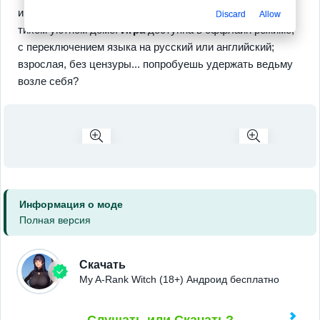
и одно неверное движение способно разрушить мечту о
Discard
Allow
тихом уютном доме.
Игра
доступна в оффлайн режиме,
с переключением языка на русский или английский;
взрослая, без цензуры... попробуешь удержать ведьму
возле себя?
Информация о моде
Полная версия
Скачать
My A-Rank Witch (18+) Андроид бесплатно