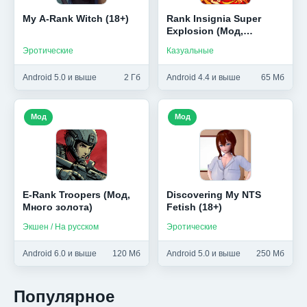
My A-Rank Witch (18+)
Rank Insignia Super
Explosion (Мод,
Бесплатные
Эротические
Казуальные
улучшения)
Android 5.0 и выше
2 Гб
Android 4.4 и выше
65 Мб
Мод
Мод
E-Rank Troopers (Мод,
Discovering My NTS
Много золота)
Fetish (18+)
Экшен / На русском
Эротические
Android 6.0 и выше
120 Мб
Android 5.0 и выше
250 Мб
Популярное