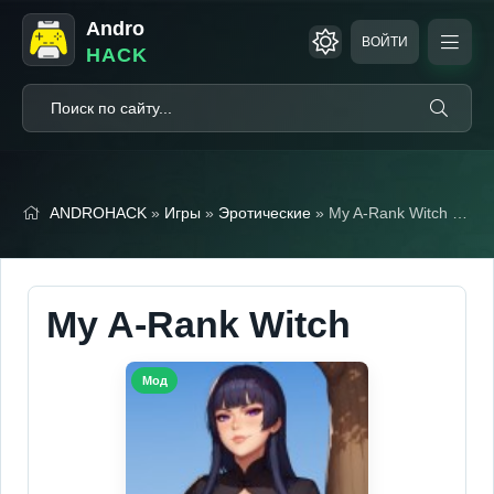
Andro
ВОЙТИ
HACK
ANDROHACK
»
Игры
»
Эротические
» My A-Rank Witch (18+)
My A-Rank Witch
Мод