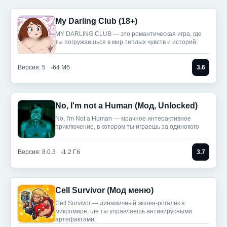
My Darling Club (18+)
MY DARLING CLUB — это романтическая игра, где
ты погружаешься в мир теплых чувств и историй.
Версия: 5
64 Мб
3.6
No, I'm not a Human (Мод, Unlocked)
No, I'm Not a Human — мрачное интерактивное
приключение, в котором ты играешь за одинокого
Версия: 8.0.3
1.2 Гб
3.7
Cell Survivor (Мод меню)
Cell Survivor — динамичный экшен-рогалик в
микромире, где ты управляешь антивирусными
артефактами,