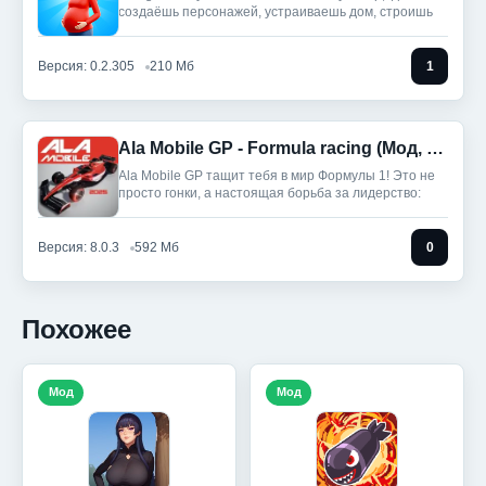
создаёшь персонажей, устраиваешь дом, строишь
Версия: 0.2.305
210 Мб
1
Ala Mobile GP - Formula racing (Мод, Unlocked)
Ala Mobile GP тащит тебя в мир Формулы 1! Это не
просто гонки, а настоящая борьба за лидерство:
Версия: 8.0.3
592 Мб
0
Похожее
Мод
Мод