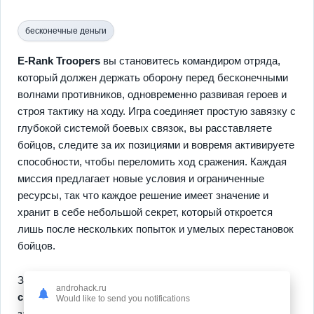
бесконечные деньги
E-Rank Troopers
вы становитесь командиром отряда,
который должен держать оборону перед бесконечными
волнами противников, одновременно развивая героев и
строя тактику на ходу. Игра соединяет простую завязку с
глубокой системой боевых связок, вы расставляете
бойцов, следите за их позициями и вовремя активируете
способности, чтобы переломить ход сражения. Каждая
миссия предлагает новые условия и ограниченные
ресурсы, так что каждое решение имеет значение и
хранит в себе небольшой секрет, который откроется
лишь после нескольких попыток и умелых перестановок
бойцов.
Здесь есть
тактическая расстановка
и
уникальные
androhack.ru
способности
, которые нужно комбинировать, также
Would like to send you notifications
заметно влияние экипировки и тихая роль агентов