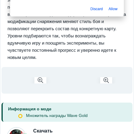
поддержки. Прокачка ведет к ощутимому росту силы
Discard
Allow
ваших героев, исследования дарят ценные материалы, а
модификации снаряжения меняют стиль боя и
позволяют перекроить состав под конкретную карту.
Уровни подбираются так, чтобы вознаграждать
вдумчивую игру и поощрять эксперименты, вы
чувствуете постоянный прогресс и уверенно идете к
новым целям.
Информация о моде
Множитель награды Wave Gold
Скачать