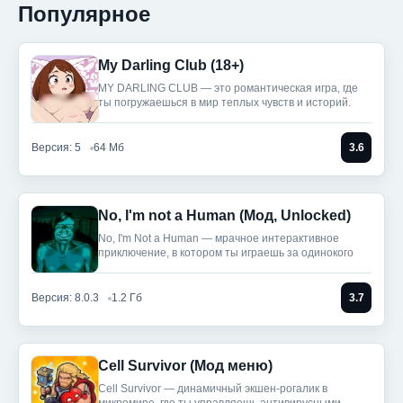
Популярное
My Darling Club (18+)
MY DARLING CLUB — это романтическая игра, где
ты погружаешься в мир теплых чувств и историй.
Версия: 5
64 Мб
3.6
No, I'm not a Human (Мод, Unlocked)
No, I'm Not a Human — мрачное интерактивное
приключение, в котором ты играешь за одинокого
Версия: 8.0.3
1.2 Гб
3.7
Cell Survivor (Мод меню)
Cell Survivor — динамичный экшен-рогалик в