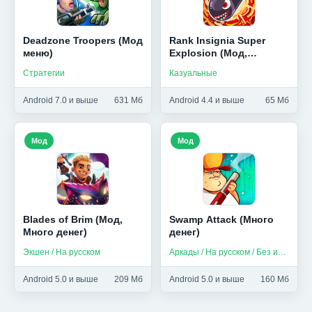
Deadzone Troopers (Мод
Rank Insignia Super
меню)
Explosion (Мод,
Бесплатные
Стратегии
Казуальные
улучшения)
Android 7.0 и выше
631 Мб
Android 4.4 и выше
65 Мб
Мод
Мод
Blades of Brim (Мод,
Swamp Attack (Много
Много денег)
денег)
Экшен / На русском
Аркады / На русском / Без интернета
Android 5.0 и выше
209 Мб
Android 5.0 и выше
160 Мб