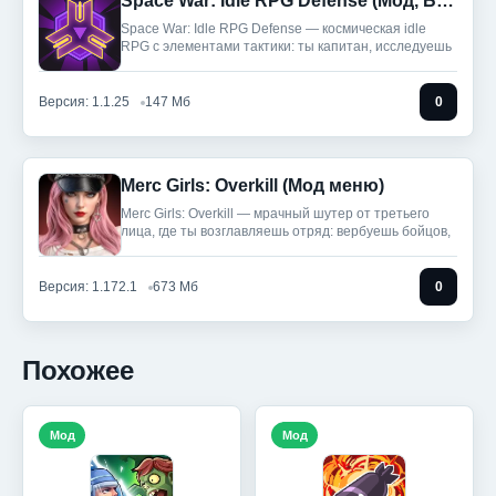
Space War: Idle RPG Defense (Мод, Бесплатные покупки)
Space War: Idle RPG Defense — космическая idle
RPG с элементами тактики: ты капитан, исследуешь
Версия: 1.1.25
147 Мб
0
Merc Girls: Overkill (Мод меню)
Merc Girls: Overkill — мрачный шутер от третьего
лица, где ты возглавляешь отряд: вербуешь бойцов,
Версия: 1.172.1
673 Мб
0
Похожее
Мод
Мод