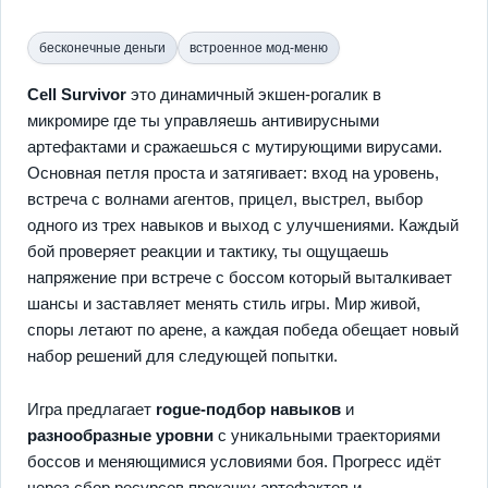
бесконечные деньги
встроенное мод-меню
Cell Survivor
это динамичный экшен-рогалик в
микромире где ты управляешь антивирусными
артефактами и сражаешься с мутирующими вирусами.
Основная петля проста и затягивает: вход на уровень,
встреча с волнами агентов, прицел, выстрел, выбор
одного из трех навыков и выход с улучшениями. Каждый
бой проверяет реакции и тактику, ты ощущаешь
напряжение при встрече с боссом который выталкивает
шансы и заставляет менять стиль игры. Мир живой,
споры летают по арене, а каждая победа обещает новый
набор решений для следующей попытки.
Игра предлагает
rogue-подбор навыков
и
разнообразные уровни
с уникальными траекториями
боссов и меняющимися условиями боя. Прогресс идёт
через сбор ресурсов прокачку артефактов и