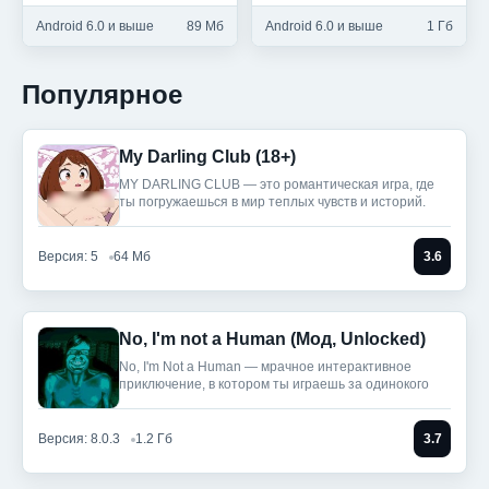
Android 6.0 и выше
89 Мб
Android 6.0 и выше
1 Гб
Популярное
My Darling Club (18+)
MY DARLING CLUB — это романтическая игра, где
ты погружаешься в мир теплых чувств и историй.
Версия: 5
64 Мб
3.6
No, I'm not a Human (Мод, Unlocked)
No, I'm Not a Human — мрачное интерактивное
приключение, в котором ты играешь за одинокого
Версия: 8.0.3
1.2 Гб
3.7