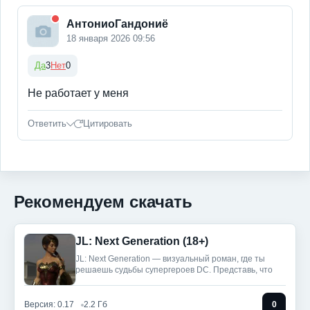
АнтониоГандониё
18 января 2026 09:56
Да
3
Нет
0
Не работает у меня
Ответить
Цитировать
Рекомендуем скачать
JL: Next Generation (18+)
JL: Next Generation — визуальный роман, где ты
решаешь судьбы супергероев DC. Представь, что
Версия: 0.17
2.2 Гб
0