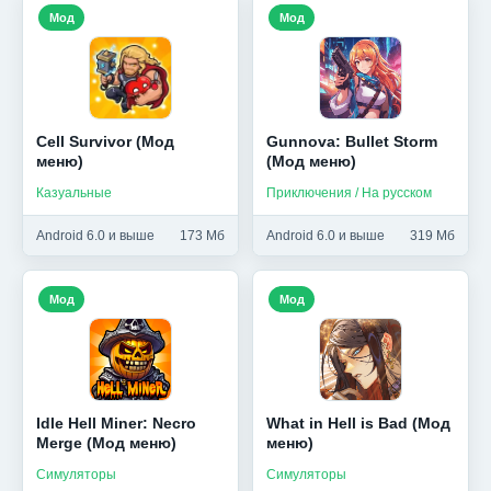
Мод
Мод
Cell Survivor (Мод
Gunnova: Bullet Storm
меню)
(Мод меню)
Казуальные
Приключения / На русском
Android 6.0 и выше
173 Мб
Android 6.0 и выше
319 Мб
Мод
Мод
Idle Hell Miner: Necro
What in Hell is Bad (Мод
Merge (Мод меню)
меню)
Симуляторы
Симуляторы