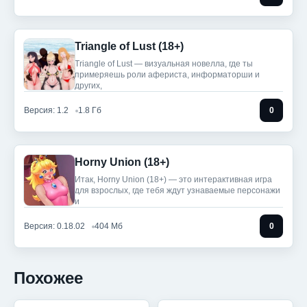
Triangle of Lust (18+)
Triangle of Lust — визуальная новелла, где ты
примеряешь роли афериста, информаторши и
других,
Версия: 1.2
1.8 Гб
0
Horny Union (18+)
Итак, Horny Union (18+) — это интерактивная игра
для взрослых, где тебя ждут узнаваемые персонажи
и
Версия: 0.18.02
404 Мб
0
Похожее