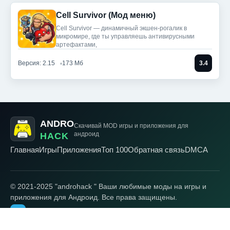
Cell Survivor (Мод меню)
Cell Survivor — динамичный экшен-рогалик в
микромире, где ты управляешь антивирусными
артефактами,
Версия: 2.15
173 Мб
3.4
ANDRO
Скачивай MOD игры
и приложения для
андроид
HACK
Главная
Игры
Приложения
Топ 100
Обратная связь
DMCA
© 2021-2025 "androhack " Ваши любимые моды на игры и
приложения для Андроид. Все права защищены.