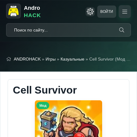
Andro
ВОЙТИ
HACK
ANDROHACK
»
Игры
»
Казуальные
» Cell Survivor (Мод меню)
Cell Survivor
Мод