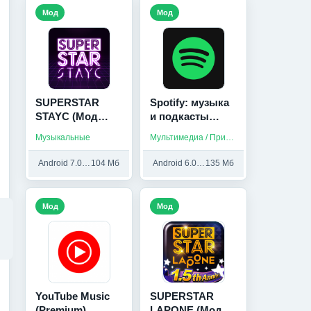
Мод
Мод
SUPERSTAR
Spotify: музыка
STAYC (Мод
и подкасты
Меню)
(Мод, Всё
Музыкальные
Мультимедиа / Приложения на русском / Музыка
разблокировано)
Android 7.0 и выше
104 Мб
Android 6.0 и выше
135 Мб
Мод
Мод
YouTube Music
SUPERSTAR
(Premium)
LAPONE (Мод