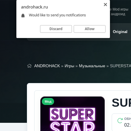
androhack.ru
Andro
Скачивай любимые Mod игры
HACK
и приложения для андроид
Would like to send you notifications
Discard
Allow
Главная
Игры
Приложения
Original
ANDROHACK
»
Игры
»
Музыкальные
» SUPERSTA
SU
Мод
ОБ
02