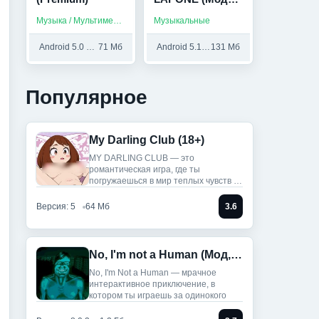
Меню)
Музыка / Мультимедиа / Приложения на русском
Музыкальные
Android 5.0 и выше
71 Мб
Android 5.1 и выше
131 Мб
Популярное
My Darling Club (18+)
MY DARLING CLUB — это
романтическая игра, где ты
погружаешься в мир теплых чувств и
историй.
Версия: 5
64 Мб
3.6
No, I'm not a Human (Мод, Unlocked)
No, I'm Not a Human — мрачное
интерактивное приключение, в
котором ты играешь за одинокого