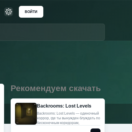
ВОЙТИ
Рекомендуем скачать
Backrooms: Lost Levels
Backrooms: Lost Levels — одиночный
хоррор, где ты вынужден блуждать по
бесконечным коридорам,