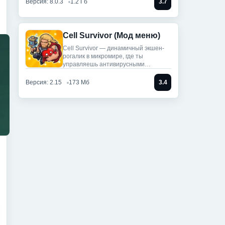
Версия: 8.0.3
1.2 Гб
3.7
Cell Survivor (Мод меню)
Cell Survivor — динамичный экшен-
рогалик в микромире, где ты
управляешь антивирусными
артефактами,
Версия: 2.15
173 Мб
3.4