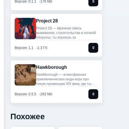
Версия: 0.1.1
176 Мб
0
Project 28
Project 28 — мрачная смесь
выживания, строительства и ночной
обороны: ты играешь за
Версия: 1.1
1.3 Гб
0
Hawkborough
Hawkborough — атмосферная
приключенческая инди-игра про
тихую провинцию XIX века, где ты
бродишь
Версия: 0.5.5
293 Мб
0
Похожее