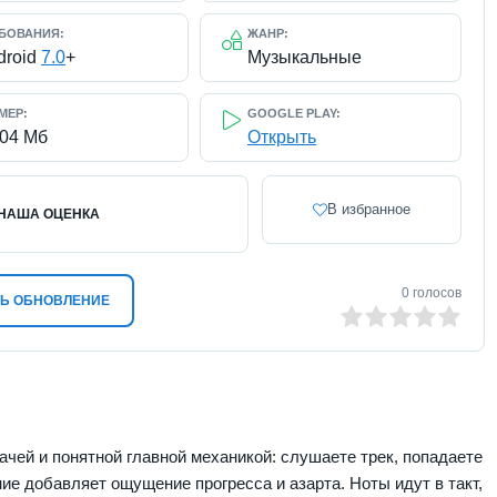
БОВАНИЯ:
ЖАНР:
droid
7.0
+
Музыкальные
МЕР:
GOOGLE PLAY:
104 Мб
Открыть
В избранное
НАША ОЦЕНКА
0
голосов
Ь ОБНОВЛЕНИЕ
0
1
2
3
4
5
ачей и понятной главной механикой: слушаете трек, попадаете
ние добавляет ощущение прогресса и азарта. Ноты идут в такт,