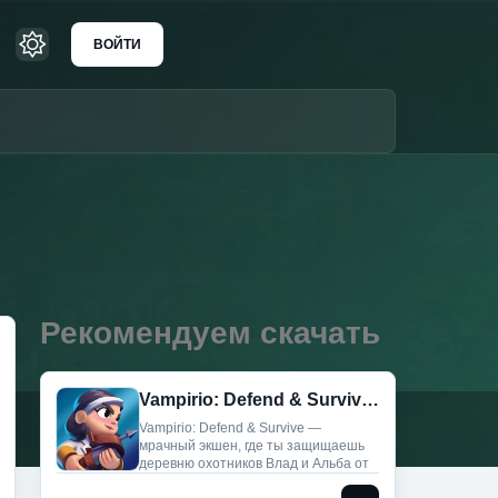
ВОЙТИ
Рекомендуем скачать
Vampirio: Defend & Survive (Мод Меню)
Vampirio: Defend & Survive —
мрачный экшен, где ты защищаешь
деревню охотников Влад и Альба от