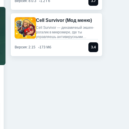
Версия: 8.0.3
1.2 Гб
3.7
Cell Survivor (Мод меню)
Cell Survivor — динамичный экшен-
рогалик в микромире, где ты
управляешь антивирусными
артефактами,
Версия: 2.15
173 Мб
3.4