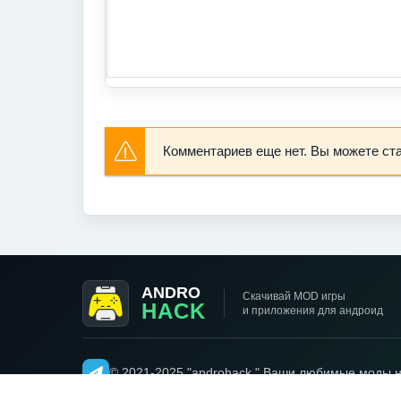
Комментариев еще нет. Вы можете ст
ANDRO
Скачивай MOD игры
HACK
и приложения для андроид
© 2021-2025 "androhack " Ваши любимые моды н