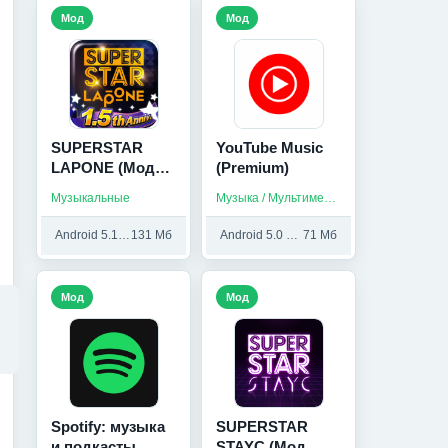
Мод
Мод
SUPERSTAR
YouTube Music
LAPONE (Мод
(Premium)
Меню)
Музыкальные
Музыка / Мультимедиа / Приложения на русском
Android 5.1 и выше
131 Мб
Android 5.0 и выше
71 Мб
Мод
Мод
Spotify: музыка
SUPERSTAR
и подкасты
STAYC (Мод