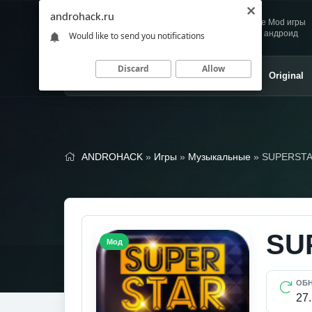
androhack.ru
Andro
Скачивай любимые Mod игры
HACK
и приложения для андроид
Would like to send you notifications
Discard
Allow
Главная
Игры
Приложения
Original
ANDROHACK
»
Игры
»
Музыкальные
» SUPERSTA
SU
Мод
ОБ
27