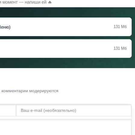
и момент — напиши ей 🔥
Меню)
131 Мб
131 Мб
. комментарии модерируются