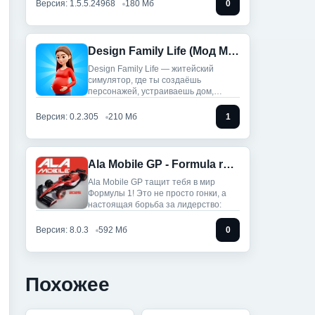
Версия: 1.5.5.24968
180 Мб
0
Design Family Life (Мод Меню)
Design Family Life — житейский
симулятор, где ты создаёшь
персонажей, устраиваешь дом,
строишь
Версия: 0.2.305
210 Мб
1
Ala Mobile GP - Formula racing (Мод, Unlocked)
Ala Mobile GP тащит тебя в мир
Формулы 1! Это не просто гонки, а
настоящая борьба за лидерство:
Версия: 8.0.3
592 Мб
0
Похожее