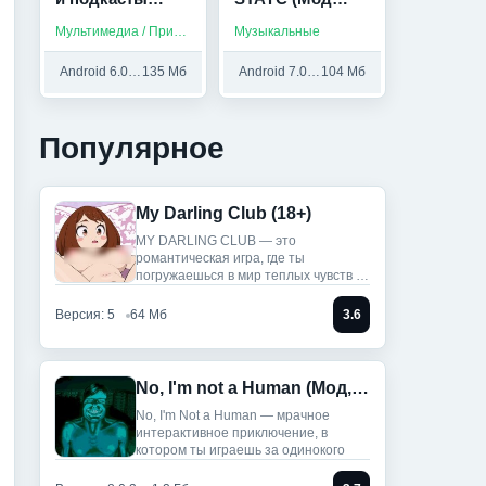
(Мод, Всё
Меню)
Мультимедиа / Приложения на русском / Музыка
Музыкальные
разблокировано)
Android 6.0 и выше
135 Мб
Android 7.0 и выше
104 Мб
Популярное
My Darling Club (18+)
MY DARLING CLUB — это
романтическая игра, где ты
погружаешься в мир теплых чувств и
историй.
Версия: 5
64 Мб
3.6
No, I'm not a Human (Мод, Unlocked)
No, I'm Not a Human — мрачное
интерактивное приключение, в
котором ты играешь за одинокого