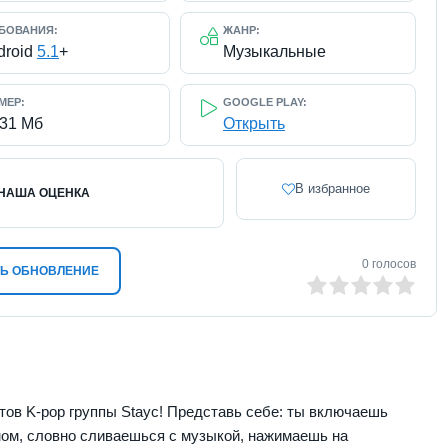
БОВАНИЯ:
ЖАНР:
droid
5.1
+
Музыкальные
МЕР:
GOOGLE PLAY:
131 Мб
Открыть
В избранное
НАША ОЦЕНКА
0
голосов
Ь ОБНОВЛЕНИЕ
0
1
2
3
4
5
тов K-pop группы Stayc! Представь себе: ты включаешь
мом, словно сливаешься с музыкой, нажимаешь на