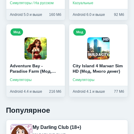
Симуляторы / На русском
Казуальные
Android 5.0 и выше
160 Мб
Android 6.0 и выше
92 Мб
Мод
Мод
Adventure Bay -
City Island 4 Магнат Sim
Paradise Farm (Мод,
HD (Мод, Много денег)
Много денег)
Симуляторы
Симуляторы
Android 4.4 и выше
216 Мб
Android 4.1 и выше
77 Мб
Популярное
My Darling Club (18+)