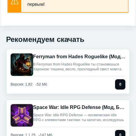
первым!
Рекомендуем скачать
Ferryman from Hades Roguelike (Мод, Бесплатные покупки)
В Ferryman from Hades Roguelike ты становишься
Хароном: тишина, весло, прохладный свист кокита.
Версия: 1.82
52 Мб
0
Space War: Idle RPG Defense (Мод, Бесплатные покупки)
Space War: Idle RPG Defense — космическая idle
RPG с элементами тактики: ты капитан, исследуешь
Версия: 1.1.25
147 Мб
0