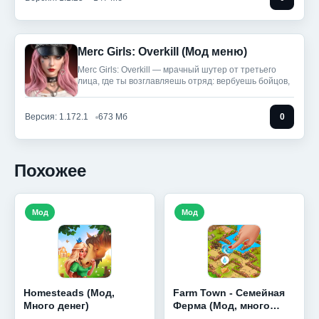
Merc Girls: Overkill (Мод меню)
Merc Girls: Overkill — мрачный шутер от третьего
лица, где ты возглавляешь отряд: вербуешь бойцов,
Версия: 1.172.1
673 Мб
0
Похожее
Мод
Мод
Homesteads (Мод,
Farm Town - Семейная
Много денег)
Ферма (Мод, много
денег)