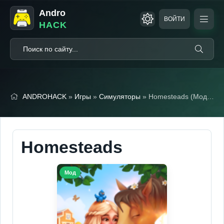
Andro
ВОЙТИ
HACK
ANDROHACK
»
Игры
»
Симуляторы
» Homesteads (Мод, Много денег)
Homesteads
Мод