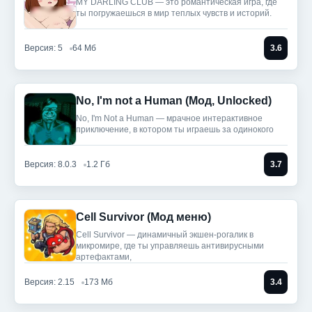
MY DARLING CLUB — это романтическая игра, где
ты погружаешься в мир теплых чувств и историй.
Версия: 5
64 Мб
3.6
No, I'm not a Human (Мод, Unlocked)
No, I'm Not a Human — мрачное интерактивное
приключение, в котором ты играешь за одинокого
Версия: 8.0.3
1.2 Гб
3.7
Cell Survivor (Мод меню)
Cell Survivor — динамичный экшен-рогалик в
микромире, где ты управляешь антивирусными
артефактами,
Версия: 2.15
173 Мб
3.4