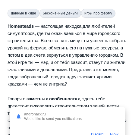
данные в кэше
бесконечные деньги
игры про ферму
Homesteads
— настоящая находка для любителей
симуляторов, где ты оказываешься в мире городского
строительства. Всего за пять минут ты успеешь собрать
урожай на фермах, обменять его на нужные ресурсы, а
потом в два счета вернуться к управлению городком. В
этой игре ты — мэр, и от тебя зависит, станут ли жители
счастливыми и довольными. Представь этот момент,
когда заброшенный городок вдруг засияет яркими
красками — чем не интрига?
Говоря о
заметных особенностях
, здесь тебе
предстоит руководить строительством зданий, вести
торговлю с индейскими племенами, а также заниматься
androhack.ru
Would like to send you notifications
сбором ресурсов. Игра предлагает ощутить
прогрессию
через сезоны и поддерживает режим offline для отдыха
Discard
Allow
от сети. Если тебе важно быть в курсе всех изменений