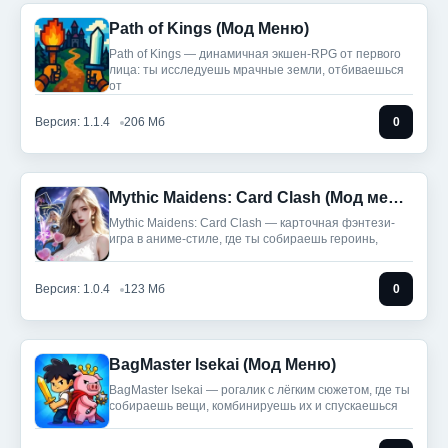
Path of Kings (Мод Меню)
Path of Kings — динамичная экшен-RPG от первого
лица: ты исследуешь мрачные земли, отбиваешься
от
Версия: 1.1.4
206 Мб
0
Mythic Maidens: Card Clash (Мод меню)
Mythic Maidens: Card Clash — карточная фэнтези-
игра в аниме-стиле, где ты собираешь героинь,
Версия: 1.0.4
123 Мб
0
BagMaster Isekai (Мод Меню)
BagMaster Isekai — рогалик с лёгким сюжетом, где ты
собираешь вещи, комбинируешь их и спускаешься