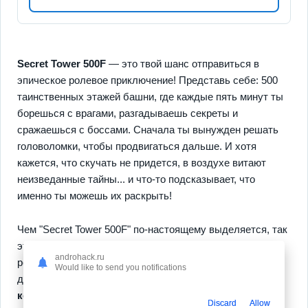
Secret Tower 500F
— это твой шанс отправиться в
эпическое ролевое приключение! Представь себе: 500
таинственных этажей башни, где каждые пять минут ты
борешься с врагами, разгадываешь секреты и
сражаешься с боссами. Сначала ты вынужден решать
головоломки, чтобы продвигаться дальше. И хотя
кажется, что скучать не придется, в воздухе витают
неизведанные тайны... и что-то подсказывает, что
именно ты можешь их раскрыть!
Чем "Secret Tower 500F" по-настоящему выделяется, так
это своим
многопользовательским режимом
, где
androhack.ru
решить, кому довериться, — всегда интрига дня. Тебе
Would like to send you notifications
доступны не только захватывающие сражения, но и
кооперация с друзьями
, что добавляет игре глубины.
Discard
Allow