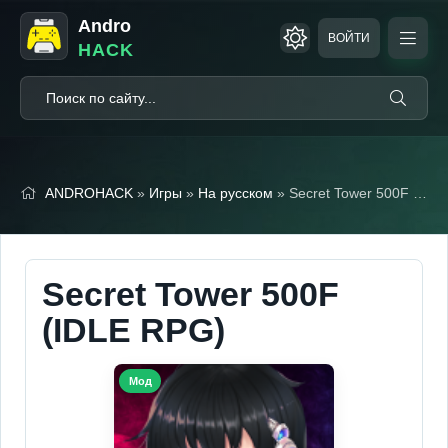
Andro
ВОЙТИ
HACK
ANDROHACK
»
Игры
»
На русском
» Secret Tower 500F (IDLE RPG) (Мод, Один удар)
Secret Tower 500F
(IDLE RPG)
Мод