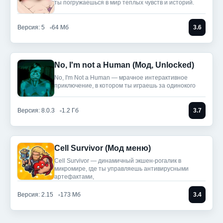
ты погружаешься в мир теплых чувств и историй.
Версия: 5
64 Мб
3.6
No, I'm not a Human (Мод, Unlocked)
No, I'm Not a Human — мрачное интерактивное
приключение, в котором ты играешь за одинокого
Версия: 8.0.3
1.2 Гб
3.7
Cell Survivor (Мод меню)
Cell Survivor — динамичный экшен-рогалик в
микромире, где ты управляешь антивирусными
артефактами,
Версия: 2.15
173 Мб
3.4