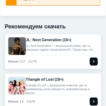
Рекомендуем скачать
JL: Next Generation (18+)
JL: Next Generation — визуальный роман, где ты
решаешь судьбы супергероев DC. Представь, что
Версия: 0.17
2.2 Гб
0
Triangle of Lust (18+)
Triangle of Lust — визуальная новелла, где ты
примеряешь роли афериста, информаторши и
других,
Версия: 1.2
1.8 Гб
0