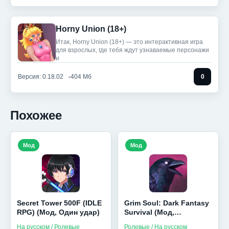
Horny Union (18+)
Итак, Horny Union (18+) — это интерактивная игра
для взрослых, где тебя ждут узнаваемые персонажи
и
Версия: 0.18.02
404 Мб
0
Похожее
Мод
Мод
Secret Tower 500F (IDLE
Grim Soul: Dark Fantasy
RPG) (Мод, Один удар)
Survival (Мод,
Бесплатный крафт)
На русском / Ролевые
Ролевые / На русском