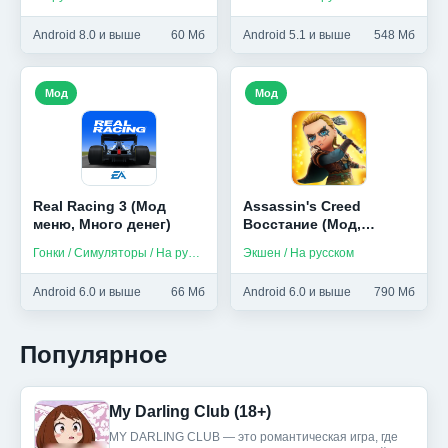
Android 8.0 и выше
60 Мб
Android 5.1 и выше
548 Мб
Мод
Мод
Real Racing 3 (Мод
Assassin's Creed
меню, Много денег)
Восстание (Мод,
Бессмертие, Unlocked)
Гонки / Симуляторы / На русском
Экшен / На русском
Android 6.0 и выше
66 Мб
Android 6.0 и выше
790 Мб
Популярное
My Darling Club (18+)
MY DARLING CLUB — это романтическая игра, где