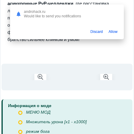
асинхронные PvP-челленджи
, где расстановка
ловушек решает итог рейда соперника. Сезонный
androhack.ru
Would like to send you notifications
пропуск приносит новые костюмы, донат остаётся
опциональным, а короткие офлайн-миссии дают
фармить ресурсы в метро. Вернись и докажи, что твоё
Discard
Allow
братство сильнее клинком и умом!
Информация о моде
МЕНЮ МОД
Множитель урона [x1 - x1000]
режим бога