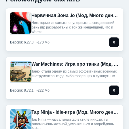
Червячная Зона .io (Мод, Много денег)
Некоторые из самых популярных на сегодняшний
день игр разработаны с той же концепцией, что и
Worms
Версия: 6.27.3
170 Мб
0
War Machines: Игра про танки (Мод, Враги на карте)
Танки стали одним из самых эффективных военных
инструментов, когда-либо говорящих о сухопутных
Версия: 8.72.1
222 Мб
0
Tap Ninja - Idle-игра (Мод, Много денег)
Tap Ninja — казуальный tap в стиле ниндзя: ты
тапом бьёшь катаной, уклоняешься и апгрейдишь
бойца,