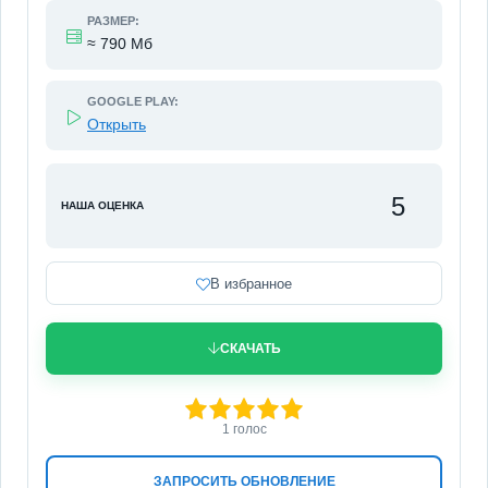
РАЗМЕР:
≈ 790 Мб
GOOGLE PLAY:
Открыть
5
НАША ОЦЕНКА
В избранное
СКАЧАТЬ
100
1
2
3
4
5
1
голос
ЗАПРОСИТЬ ОБНОВЛЕНИЕ