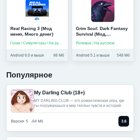
Real Racing 3 (Мод
Grim Soul: Dark Fantasy
меню, Много денег)
Survival (Мод,
Бесплатный крафт)
Гонки / Симуляторы / На русском
Ролевые / На русском
Android 6.0 и выше
66 Мб
Android 5.1 и выше
548 Мб
Популярное
My Darling Club (18+)
MY DARLING CLUB — это романтическая игра, где
ты погружаешься в мир теплых чувств и историй.
Версия: 5
64 Мб
3.6