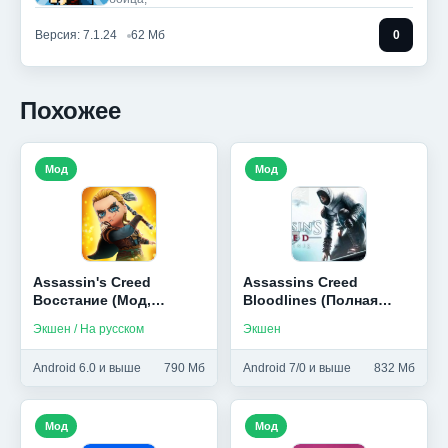
Версия: 7.1.24
62 Мб
0
Похожее
Мод
Мод
Assassin's Creed
Assassins Creed
Восстание (Мод,
Bloodlines (Полная
Бессмертие, Unlocked)
версия)
Экшен / На русском
Экшен
Android 6.0 и выше
790 Мб
Android 7/0 и выше
832 Мб
Мод
Мод