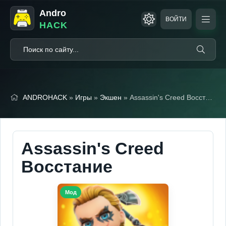
Andro
ВОЙТИ
HACK
ANDROHACK
»
Игры
»
Экшен
» Assassin's Creed Восстание (Мод, Бессмертие, Unlocked)
Assassin's Creed
Восстание
Мод