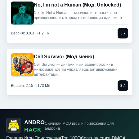
No, I'm not a Human (Мод, Unlocked)
No, I'm Not a Human — мрачное интерактивное
приключение, в котором ты играешь за одинокого
Версия: 8.0.3
1.2 Гб
3.7
Cell Survivor (Мод меню)
Cell Survivor — динамичный экшен-рогалик в
микромире, где ты управляешь антивирусными
артефактами,
Версия: 2.15
173 Мб
3.4
ANDRO
Скачивай MOD игры
и приложения для
андроид
HACK
Главная
Игры
Приложения
Топ 100
Обратная связь
DMCA