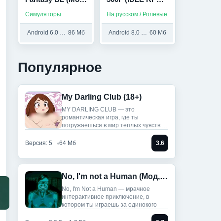
Меню)
(Мод, Один
Симуляторы
На русском / Ролевые
удар)
Android 6.0 и выше
86 Мб
Android 8.0 и выше
60 Мб
Популярное
My Darling Club (18+)
MY DARLING CLUB — это
романтическая игра, где ты
погружаешься в мир теплых чувств и
историй.
Версия: 5
64 Мб
3.6
No, I'm not a Human (Мод, Unlocked)
No, I'm Not a Human — мрачное
интерактивное приключение, в
котором ты играешь за одинокого