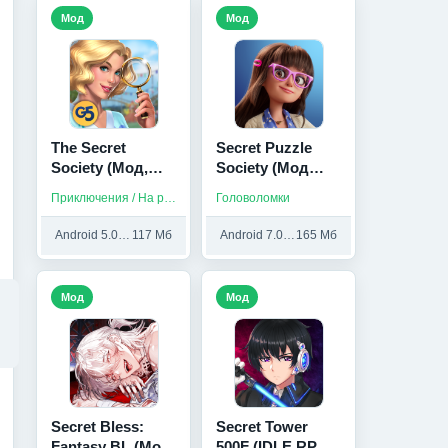
Мод
Мод
The Secret
Secret Puzzle
Society (Мод,
Society (Мод
Много денег)
Меню)
Приключения / На русском / Без интернета
Головоломки
Android 5.0 и выше
117 Мб
Android 7.0 и выше
165 Мб
Мод
Мод
Secret Bless:
Secret Tower
Fantasy BL (Мод
500F (IDLE RPG)