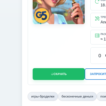
ОБ
18
ТРЕ
An
РАЗ
≈ 
0
СКАЧАТЬ
ЗАПРОСИТ
игры-бродилки
бесконечные деньги
пои