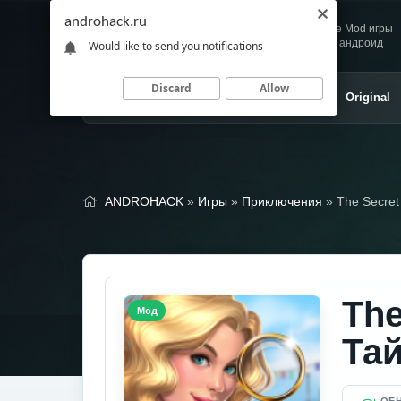
androhack.ru
Andro
Скачивай любимые Mod игры
HACK
и приложения для андроид
Would like to send you notifications
Discard
Allow
Главная
Игры
Приложения
Original
ANDROHACK
»
Игры
»
Приключения
» The Secret
The
Мод
Та