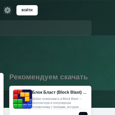
ВОЙТИ
Рекомендуем скачать
Блок Бласт (Block Blast) (Мод меню)
Добро пожаловать в Block Blast —
бесплатную и популярную
головоломку с блоками, которая
подарит вам