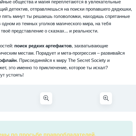
тайные общества и магия переплетаются в увлекательные
тоящий детектив, отправляешься на поиски пропавшего дядюшки,
е пять минут ты решаешь головоломки, находишь спрятанные
 одном из темных уголков магического мира, на тебя
твоё представление о сказках... и реальности.
остей:
поиск редких артефактов
, захватывающие
ческим местам. Порадует и мета-прогрессия – развивайся
 офлайн
. Присоединяйся к миру The Secret Society и
жет, это именно то приключение, которое ты искал?
ут устоять!
ены по просьбе правообладателей.