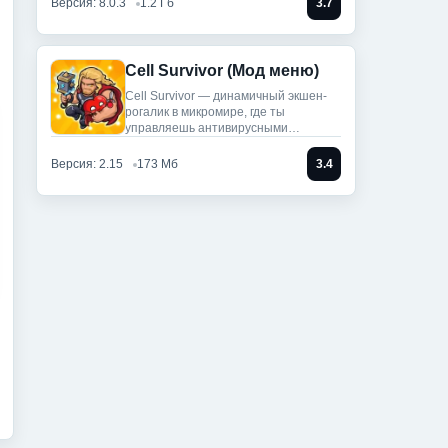
Версия: 8.0.3
1.2 Гб
3.7
Cell Survivor (Мод меню)
Cell Survivor — динамичный экшен-
рогалик в микромире, где ты
управляешь антивирусными
артефактами,
Версия: 2.15
173 Мб
3.4