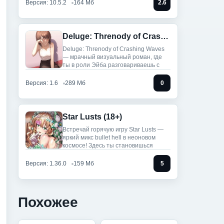
Версия: 10.5.2
164 Мб
2.6
Deluge: Threnody of Crashing Waves (Полная версия)
Deluge: Threnody of Crashing Waves
— мрачный визуальный роман, где
ты в роли Эйба разговариваешь с
Версия: 1.6
289 Мб
0
Star Lusts (18+)
Встречай горячую игру Star Lusts —
яркий микс bullet hell в неоновом
космосе! Здесь ты становишься
Версия: 1.36.0
159 Мб
5
Похожее