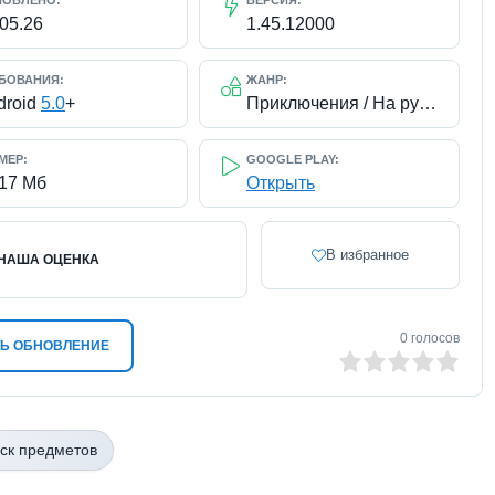
НОВЛЕНО:
ВЕРСИЯ:
.05.26
1.45.12000
БОВАНИЯ:
ЖАНР:
droid
5.0
+
Приключения / На русском / Без интернета
МЕР:
GOOGLE PLAY:
117 Мб
Открыть
В избранное
НАША ОЦЕНКА
0
голосов
Ь ОБНОВЛЕНИЕ
0
1
2
3
4
5
ск предметов