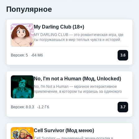
Популярное
My Darling Club (18+)
MY DARLING CLUB — это романтическая игра, где
ты погружаешься в мир теплых чувств и историй.
Версия: 5
64 Мб
3.6
No, I'm not a Human (Мод, Unlocked)
No, I'm Not a Human — мрачное интерактивное
приключение, в котором ты играешь за одинокого
Версия: 8.0.3
1.2 Гб
3.7
Cell Survivor (Мод меню)
Cell Survivor — динамичный экшен-рогалик в