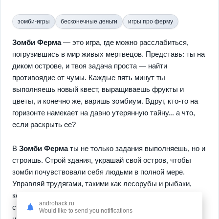
зомби-игры
бесконечные деньги
игры про ферму
Зомби Ферма
— это игра, где можно расслабиться,
погрузившись в мир живых мертвецов. Представь: ты на
диком острове, и твоя задача проста — найти
противоядие от чумы. Каждые пять минут ты
выполняешь новый квест, выращиваешь фрукты и
цветы, и конечно же, варишь зомбиум. Вдруг, кто-то на
горизонте намекает на давно утерянную тайну... а что,
если раскрыть ее?
В
Зомби Ферма
ты не только задания выполняешь, но и
строишь. Строй здания, украшай свой остров, чтобы
зомби почувствовали себя людьми в полной мере.
Управляй трудягами, такими как лесорубы и рыбаки,
которые помогут тебе отыскать лекарство. Игру можно
androhack.ru
спокойно играть на ходу — офлайн и онлайн! А как
Would like to send you notifications
насчет кросс-платформенной игры? Включайся в