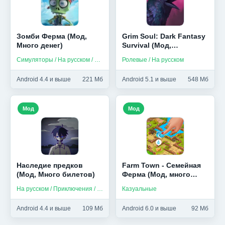
Зомби Ферма (Мод,
Grim Soul: Dark Fantasy
Много денег)
Survival (Мод,
Бесплатный крафт)
Симуляторы / На русском / Без интернета
Ролевые / На русском
Android 4.4 и выше
221 Мб
Android 5.1 и выше
548 Мб
Мод
Мод
Наследие предков
Farm Town - Семейная
(Мод, Много билетов)
Ферма (Мод, много
денег)
На русском / Приключения / Платные
Казуальные
Android 4.4 и выше
109 Мб
Android 6.0 и выше
92 Мб