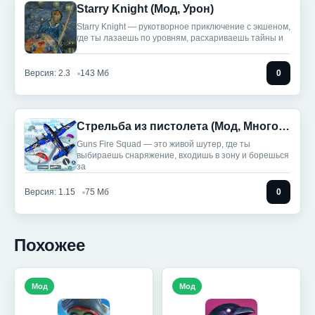
Starry Knight (Мод, Урон)
Starry Knight — рукотворное приключение с экшеном,
где ты лазаешь по уровням, расхариваешь тайны и
Версия: 2.3
143 Мб
0
Стрельба из пистолета (Мод, Много денег)
Guns Fire Squad — это живой шутер, где ты
выбираешь снаряжение, входишь в зону и борешься
за
Версия: 1.15
75 Мб
0
Похожее
Мод
Мод