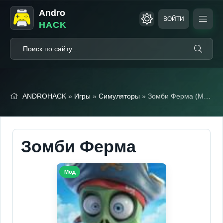
Andro
ВОЙТИ
HACK
ANDROHACK
»
Игры
»
Симуляторы
» Зомби Ферма (Мод, Много денег)
Зомби Ферма
Мод