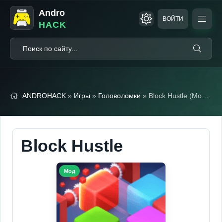
Andro
ВОЙТИ
HACK
ANDROHACK
»
Игры
»
Головоломки
» Block Hustle (Мод, Много денег)
Block Hustle
Мод