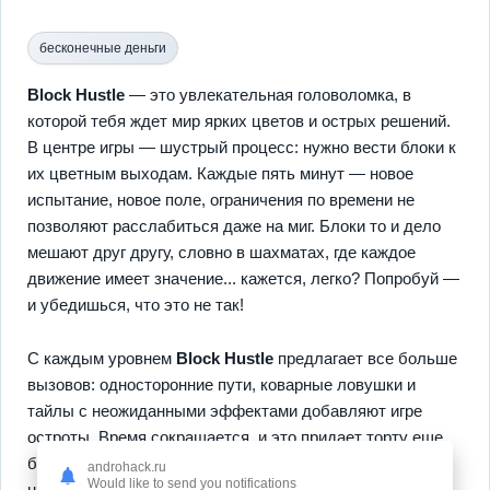
бесконечные деньги
Block Hustle
— это увлекательная головоломка, в
которой тебя ждет мир ярких цветов и острых решений.
В центре игры — шустрый процесс: нужно вести блоки к
их цветным выходам. Каждые пять минут — новое
испытание, новое поле, ограничения по времени не
позволяют расслабиться даже на миг. Блоки то и дело
мешают друг другу, словно в шахматах, где каждое
движение имеет значение... кажется, легко? Попробуй —
и убедишься, что это не так!
С каждым уровнем
Block Hustle
предлагает все больше
вызовов: односторонние пути, коварные ловушки и
тайлы с неожиданными эффектами добавляют игре
остроты. Время сокращается, и это придает торту еще
более пикантный вкус! Здесь есть уровни, подсказки и
androhack.ru
Would like to send you notifications
награды за скорость, которые сделают твое