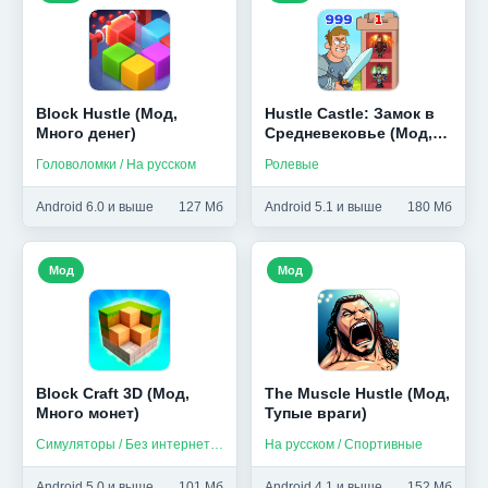
Block Hustle (Мод,
Hustle Castle: Замок в
Много денег)
Средневековье (Мод,
АвтоРежим)
Головоломки / На русском
Ролевые
Android 6.0 и выше
127 Мб
Android 5.1 и выше
180 Мб
Мод
Мод
Block Craft 3D (Мод,
The Muscle Hustle (Мод,
Много монет)
Тупые враги)
Симуляторы / Без интернета / На русском
На русском / Спортивные
Android 5.0 и выше
101 Мб
Android 4.1 и выше
152 Мб