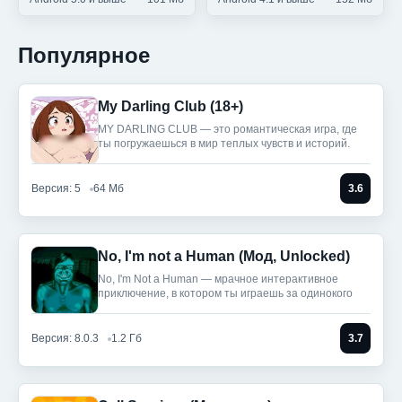
Популярное
My Darling Club (18+)
MY DARLING CLUB — это романтическая игра, где
ты погружаешься в мир теплых чувств и историй.
Версия: 5
64 Мб
3.6
No, I'm not a Human (Мод, Unlocked)
No, I'm Not a Human — мрачное интерактивное
приключение, в котором ты играешь за одинокого
Версия: 8.0.3
1.2 Гб
3.7