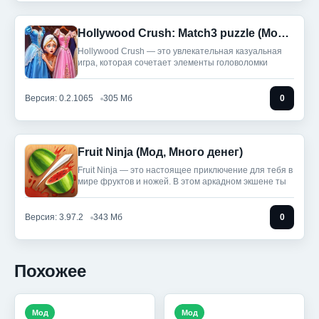
Hollywood Crush: Match3 puzzle (Мод, без рекламы)
Hollywood Crush — это увлекательная казуальная
игра, которая сочетает элементы головоломки
Версия: 0.2.1065
305 Мб
0
Fruit Ninja (Мод, Много денег)
Fruit Ninja — это настоящее приключение для тебя в
мире фруктов и ножей. В этом аркадном экшене ты
Версия: 3.97.2
343 Мб
0
Похожее
Мод
Мод