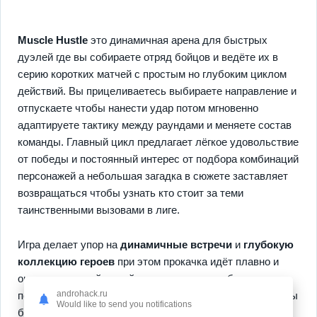
Muscle Hustle
это динамичная арена для быстрых
дуэлей где вы собираете отряд бойцов и ведёте их в
серию коротких матчей с простым но глубоким циклом
действий. Вы прицеливаетесь выбираете направление и
отпускаете чтобы нанести удар потом мгновенно
адаптируете тактику между раундами и меняете состав
команды. Главный цикл предлагает лёгкое удовольствие
от победы и постоянный интерес от подбора комбинаций
персонажей а небольшая загадка в сюжете заставляет
возвращаться чтобы узнать кто стоит за теми
таинственными вызовами в лиге.
Игра делает упор на
динамичные встречи
и
глубокую
коллекцию героев
при этом прокачка идёт плавно и
ощутимо каждый новый уровень приносит бонусы
androhack.ru
полезные в бою и шанс открыть редкие способности. Вы
Would like to send you notifications
быстро почувствуете прогресс и получите