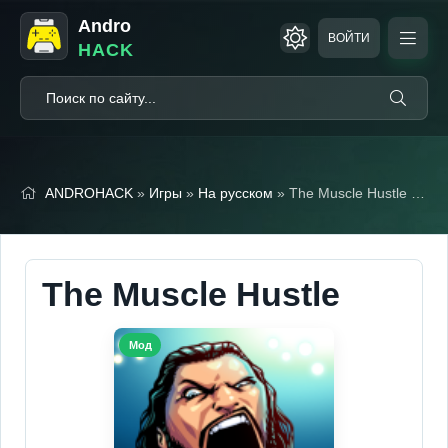
Andro
ВОЙТИ
HACK
ANDROHACK
»
Игры
»
На русском
» The Muscle Hustle (Мод, Тупые враги)
The Muscle Hustle
Мод