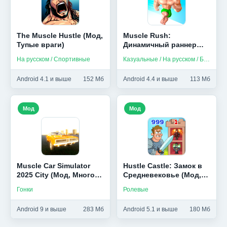
The Muscle Hustle (Мод,
Muscle Rush:
Тупые враги)
Динамичный раннер
(Мод, Много монет)
На русском / Спортивные
Казуальные / На русском / Без интернета
Android 4.1 и выше
152 Мб
Android 4.4 и выше
113 Мб
Мод
Мод
Muscle Car Simulator
Hustle Castle: Замок в
2025 City (Мод, Много
Средневековье (Мод,
денег)
АвтоРежим)
Гонки
Ролевые
Android 9 и выше
283 Мб
Android 5.1 и выше
180 Мб