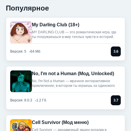
Популярное
My Darling Club (18+)
MY DARLING CLUB — это романтическая игра, где
ты погружаешься в мир теплых чувств и историй.
Версия: 5
64 Мб
3.6
No, I'm not a Human (Мод, Unlocked)
No, I'm Not a Human — мрачное интерактивное
приключение, в котором ты играешь за одинокого
Версия: 8.0.3
1.2 Гб
3.7
Cell Survivor (Мод меню)
Cell Survivor — динамичный экшен-рогалик в