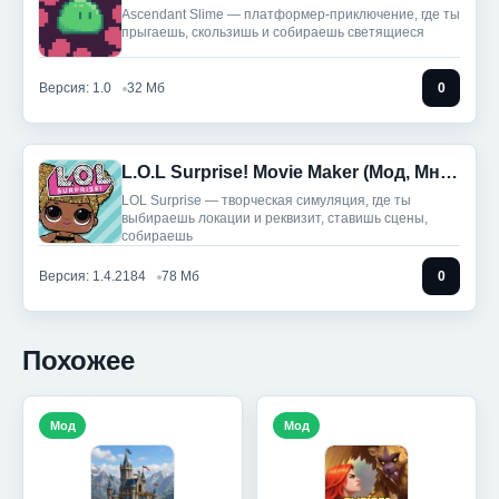
Ascendant Slime — платформер-приключение, где ты
прыгаешь, скользишь и собираешь светящиеся
Версия: 1.0
32 Мб
0
L.O.L Surprise! Movie Maker (Мод, Много денег)
LOL Surprise — творческая симуляция, где ты
выбираешь локации и реквизит, ставишь сцены,
собираешь
Версия: 1.4.2184
78 Мб
0
Похожее
Мод
Мод