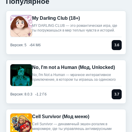
Популярное
My Darling Club (18+)
MY DARLING CLUB — это романтическая игра, где
ты погружаешься в мир теплых чувств и историй.
Версия: 5
64 Мб
3.6
No, I'm not a Human (Мод, Unlocked)
No, I'm Not a Human — мрачное интерактивное
приключение, в котором ты играешь за одинокого
Версия: 8.0.3
1.2 Гб
3.7
Cell Survivor (Мод меню)
Cell Survivor — динамичный экшен-рогалик в
микромире, где ты управляешь антивирусными