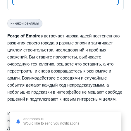
никакой рекламы
Forge of Empires
встречает игрока идеей постепенного
развития своего города в разные эпохи и затягивает
циклом строительства, исследований и пробных
сражений. Вы ставите приоритеты, выбираете
очередную технологию, решаете что оставить, а что
перестроить, и снова возвращаетесь к экономике и
армии. Взаимодействие с соседями и случайные
события делают каждый ход непредсказуемым, а
небольшие подсказки в интерфейсе не мешают свободе
решений и подталкивают к новым интересным целям.
Игра опирается на удобные механики, понятные даже
androhack.ru
новичку, и предлагает
градостроительство
,
Would like to send you notifications
дипломатические сделки и боевые операции которые