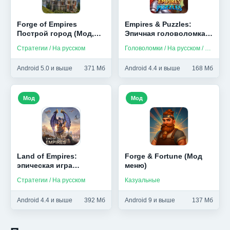
Forge of Empires
Empires & Puzzles:
Построй город (Мод,
Эпичная головоломка
Без рекламы)
(Мод, Режим бога)
Стратегии / На русском
Головоломки / На русском / Без интернета
Android 5.0 и выше
371 Мб
Android 4.4 и выше
168 Мб
Мод
Мод
Land of Empires:
Forge & Fortune (Мод
эпическая игра
меню)
стратегия (Мод,
Стратегии / На русском
Казуальные
Скорость)
Android 4.4 и выше
392 Мб
Android 9 и выше
137 Мб