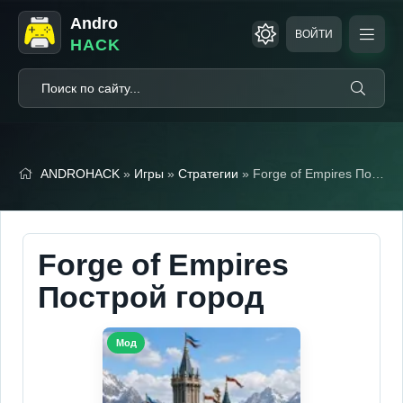
Andro
ВОЙТИ
HACK
ANDROHACK
»
Игры
»
Стратегии
» Forge of Empires Построй город (Мод, Без рекламы)
Forge of Empires
Построй город
Мод