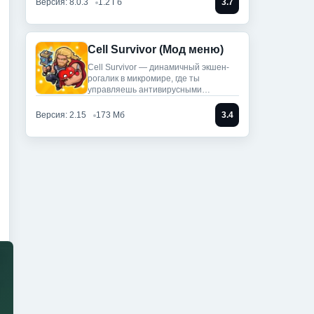
Версия: 8.0.3
1.2 Гб
3.7
Cell Survivor (Мод меню)
Cell Survivor — динамичный экшен-
рогалик в микромире, где ты
управляешь антивирусными
артефактами,
Версия: 2.15
173 Мб
3.4