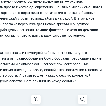
ачную и сочную ролевую аферу где вы — охотник,
ль проста и жутка одновременно. Обычные миссии сменяются
карт плавно перетекает в тактические схватки, а базовый
уничтожай угрозы, возвращайся за наградой. В этом мире
ь, прокачка персонажа дает новые приемы и ощутимое
дьба целых регионов.
темное фэнтези
и
охота на демонов
м, оставляя место для загадок которые постепенно
и персонажа и командной работы, в игре вы найдете
илем игры,
разнообразные бои с боссами
требующие тактики
навыками и экипировкой. Прогресс приносит реальные
и возможности для исследований открываются постепенно, и
ство роста. Игра завершает каждую сессию конкретной
ение собственного влияния на исход событий.