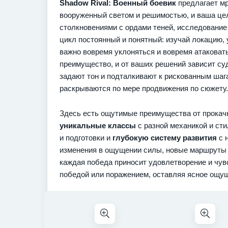
Shadow Rival: Военный боевик
предлагает мр
вооруженный светом и решимостью, и ваша це
столкновениями с ордами теней, исследование 
цикл постоянный и понятный: изучай локацию, 
важно вовремя уклоняться и вовремя атаковат
преимущество, и от ваших решений зависит су
задают тон и подталкивают к рискованным шага
раскрываются по мере продвижения по сюжету.
Здесь есть ощутимые преимущества от прокачк
уникальные классы
с разной механикой и ст
и подготовки и
глубокую систему развития
с 
изменения в ощущении силы, новые маршруты 
каждая победа приносит удовлетворение и чув
победой или поражением, оставляя ясное ощущ