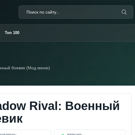
Топ 100
енный боевик (Мод меню)
adow Rival: Военный
евик