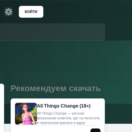
ВОЙТИ
Рекомендуем скачать
All Things Change (18+)
All Things Change — уютная
визуальная новелла, где ты писатель
в творческом кризисе и вдруг