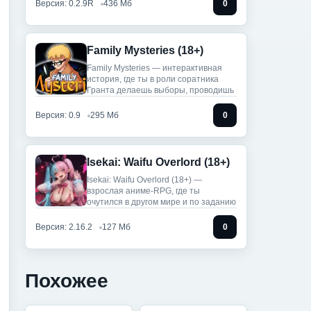
Версия: 0.2.9R
436 Мб
0
Family Mysteries (18+)
Family Mysteries — интерактивная
история, где ты в роли соратника
Гранта делаешь выборы, проводишь
Версия: 0.9
295 Мб
0
Isekai: Waifu Overlord (18+)
Isekai: Waifu Overlord (18+) —
взрослая аниме-RPG, где ты
очутился в другом мире и по заданию
Версия: 2.16.2
127 Мб
0
Похожее