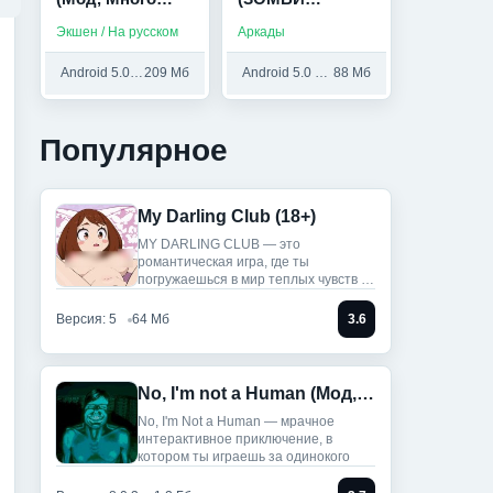
денег)
ЦУНАМИ) (Мод,
Экшен / На русском
Аркады
много золота)
Android 5.0 и выше
209 Мб
Android 5.0 и выше
88 Мб
Популярное
My Darling Club (18+)
MY DARLING CLUB — это
романтическая игра, где ты
погружаешься в мир теплых чувств и
историй.
Версия: 5
64 Мб
3.6
No, I'm not a Human (Мод, Unlocked)
No, I'm Not a Human — мрачное
интерактивное приключение, в
котором ты играешь за одинокого