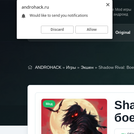
androhack.ru
Andro
Скачивай любимые Mod игры
HACK
и приложения для андроид
Would like to send you notifications
Discard
Allow
Главная
Игры
Приложения
Original
ANDROHACK
»
Игры
»
Экшен
» Shadow Rival: Во
Sh
Мод
бо