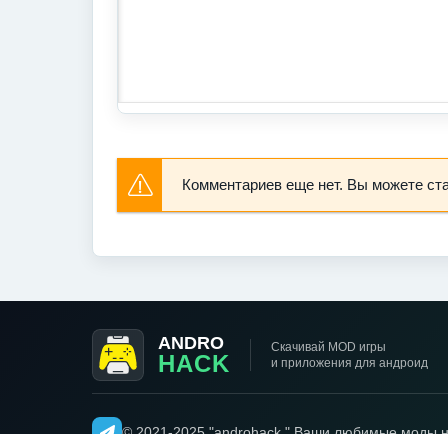
Комментариев еще нет. Вы можете ст
ANDRO
Скачивай MOD игры
HACK
и приложения для андроид
© 2021-2025 "androhack " Ваши любимые моды н