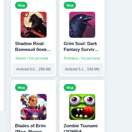
Мод
Мод
Shadow Rival:
Grim Soul: Dark
Военный боевик
Fantasy Survival
(Мод меню)
(Мод,
Экшен / На русском
Ролевые / На русском
Бесплатный
крафт)
Android 6.0 и выше
296 Мб
Android 5.1 и выше
548 Мб
Мод
Мод
Blades of Brim
Zombie Tsunami
(Мод, Много
(ЗОМБИ