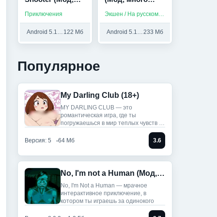
Режим бога)
денег)
Приключения
Экшен / На русском / Без интернета
Android 5.1 и выше
122 Мб
Android 5.1 и выше
233 Мб
Популярное
My Darling Club (18+)
MY DARLING CLUB — это
романтическая игра, где ты
погружаешься в мир теплых чувств и
историй.
Версия: 5
64 Мб
3.6
No, I'm not a Human (Мод, Unlocked)
No, I'm Not a Human — мрачное
интерактивное приключение, в
котором ты играешь за одинокого