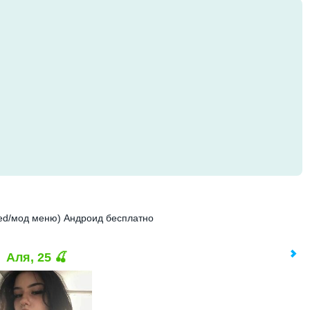
ched/мод меню) Андроид бесплатно
Аля, 25 🍒