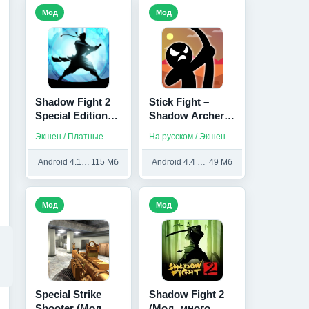
Мод
Мод
Shadow Fight 2
Stick Fight –
Special Edition
Shadow Archer
(Patched/мод
Battle Arena
Экшен / Платные
На русском / Экшен
меню)
(Мод,
Бесплатные
Android 4.1 и выше
115 Мб
Android 4.4 и выше
49 Мб
покупки)
Мод
Мод
Special Strike
Shadow Fight 2
Shooter (Мод,
(Мод, много