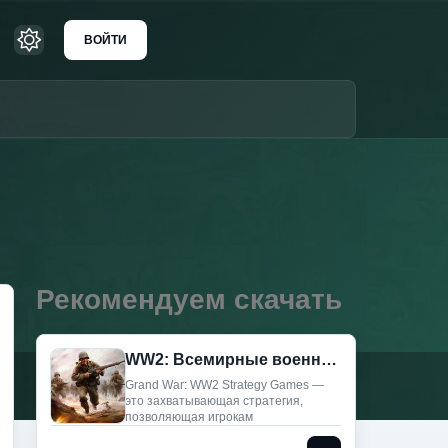
ВОЙТИ
Рекомендуем скачать
WW2: Всемирные военные игры (Мод, Много денег)
Grand War: WW2 Strategy Games —
это захватывающая стратегия,
позволяющая игрокам