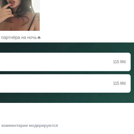
партнёра на ночь🔥
115 Мб
115 Мб
. комментарии модерируются