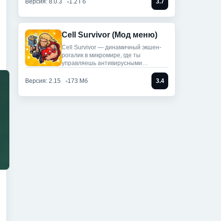
Версия: 8.0.3
1.2 Гб
3.7
Cell Survivor (Мод меню)
Cell Survivor — динамичный экшен-
рогалик в микромире, где ты
управляешь антивирусными
артефактами,
Версия: 2.15
173 Мб
3.4