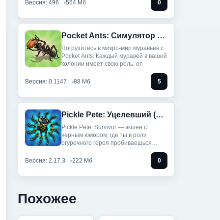
Версия: 496
564 Мб
0
Pocket Ants: Симулятор Колонии (Мод, Режим Бога/Скорость)
Погрузитесь в микро-мир муравьев с
Pocket Ants. Каждый муравей в вашей
колонии имеет свою роль: от
Версия: 0.1147
88 Мб
5
Pickle Pete: Уцелевший (Мод, Много денег)
Pickle Pete: Survivor — экшен с
черным юмором, где ты в роли
огуречного героя пробиваешься
сквозь
Версия: 2.17.3
222 Мб
0
Похожее