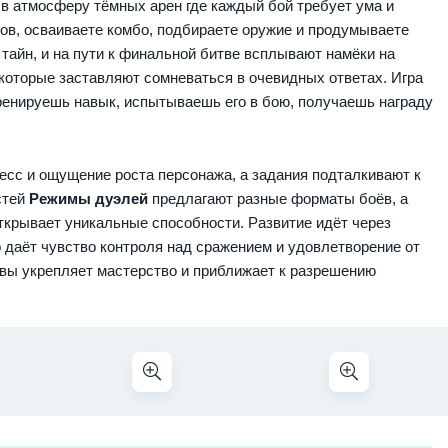
 в атмосферу тёмных арен где каждый бой требует ума и
ков, осваиваете комбо, подбираете оружие и продумываете
тайн, и на пути к финальной битве всплывают намёки на
которые заставляют сомневаться в очевидных ответах. Игра
ренируешь навык, испытываешь его в бою, получаешь награду
есс и ощущение роста персонажа, а задания подталкивают к
стей
Режимы дуэлей
предлагают разные форматы боёв, а
ткрывает уникальные способности. Развитие идёт через
 даёт чувство контроля над сражением и удовлетворение от
авы укрепляет мастерство и приближает к разрешению