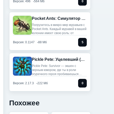
Версия: 496
564 Мб
0
Pocket Ants: Симулятор Колонии (Мод, Режим Бога/Скорость)
Погрузитесь в микро-мир муравьев с
Pocket Ants. Каждый муравей в вашей
колонии имеет свою роль: от
Версия: 0.1147
88 Мб
5
Pickle Pete: Уцелевший (Мод, Много денег)
Pickle Pete: Survivor — экшен с
черным юмором, где ты в роли
огуречного героя пробиваешься
сквозь
Версия: 2.17.3
222 Мб
0
Похожее