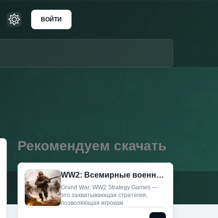
ВОЙТИ
Рекомендуем скачать
WW2: Всемирные военные игры (Мод, Много денег)
Grand War: WW2 Strategy Games —
это захватывающая стратегия,
позволяющая игрокам