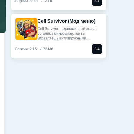
Версия: 8.0.3
1.2 Гб
3.7
Cell Survivor (Мод меню)
Cell Survivor — динамичный экшен-
рогалик в микромире, где ты
управляешь антивирусными
артефактами,
Версия: 2.15
173 Мб
3.4