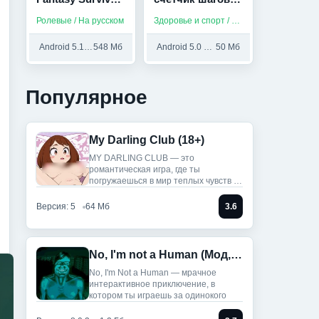
(Мод,
калорий для
Ролевые / На русском
Здоровье и спорт / Приложения на русском
Бесплатный
здоровья (Мод,
крафт)
Unlocked)
Android 5.1 и выше
548 Мб
Android 5.0 и выше
50 Мб
Популярное
My Darling Club (18+)
MY DARLING CLUB — это
романтическая игра, где ты
погружаешься в мир теплых чувств и
историй.
Версия: 5
64 Мб
3.6
No, I'm not a Human (Мод, Unlocked)
No, I'm Not a Human — мрачное
интерактивное приключение, в
котором ты играешь за одинокого