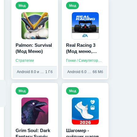
Мод
Мод
Palmon: Survival
Real Racing 3
(Мод Меню)
(Мод меню,
Много денег)
Стратегии
Гонки / Симуляторы / На русском
Android 8.0 и выше
1 Гб
Android 6.0 и выше
66 Мб
Мод
Мод
Grim Soul: Dark
Шагомер -
Fantasy Survival
счётчик шагов и