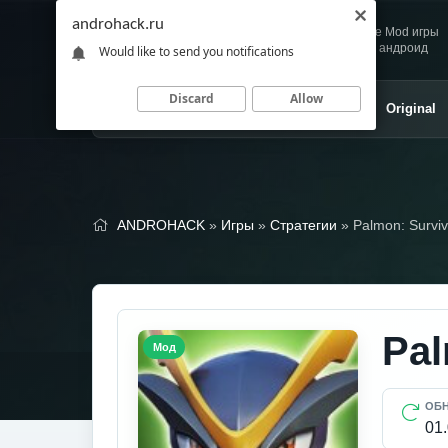
androhack.ru
Andro
Скачивай любимые Mod игры
HACK
и приложения для андроид
Would like to send you notifications
Discard
Allow
Главная
Игры
Приложения
Original
ANDROHACK
»
Игры
»
Стратегии
» Palmon: Survi
Pal
Мод
ОБ
01