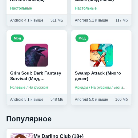
Настольные
Настольные
Android 4.1 и выше
511 МБ
Android 5.1 и выше
117 Мб
Мод
Мод
Grim Soul: Dark Fantasy
Swamp Attack (Много
Survival (Мод,
денег)
Бесплатный крафт)
Ролевые / На русском
Аркады / На русском / Без интернета
Android 5.1 и выше
548 Мб
Android 5.0 и выше
160 Мб
Популярное
My Darling Club (18+)