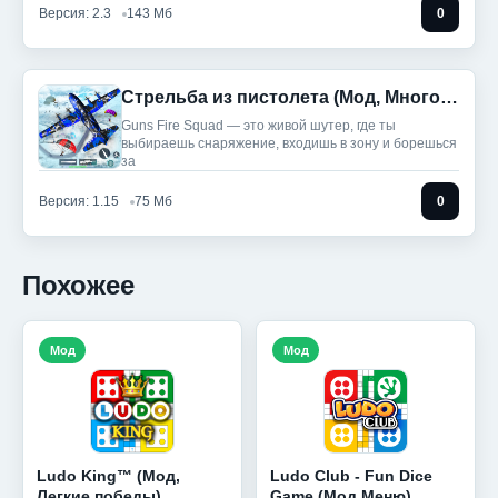
Версия: 2.3
143 Мб
0
Стрельба из пистолета (Мод, Много денег)
Guns Fire Squad — это живой шутер, где ты
выбираешь снаряжение, входишь в зону и борешься
за
Версия: 1.15
75 Мб
0
Похожее
Мод
Мод
Ludo King™ (Мод,
Ludo Club - Fun Dice
Легкие победы)
Game (Мод Меню)