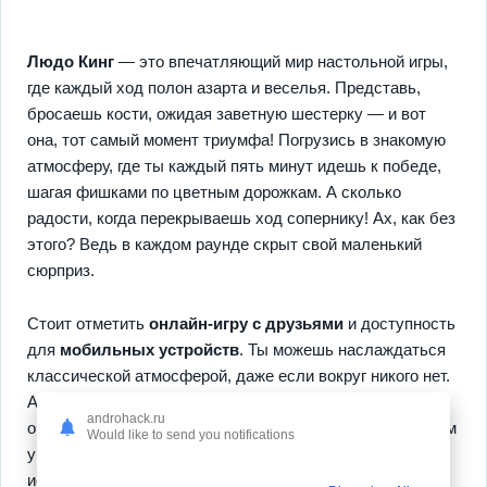
Людо Кинг
— это впечатляющий мир настольной игры,
где каждый ход полон азарта и веселья. Представь,
бросаешь кости, ожидая заветную шестерку — и вот
она, тот самый момент триумфа! Погрузись в знакомую
атмосферу, где ты каждый пять минут идешь к победе,
шагая фишками по цветным дорожкам. А сколько
радости, когда перекрываешь ход сопернику! Ах, как без
этого? Ведь в каждом раунде скрыт свой маленький
сюрприз.
Стоит отметить
онлайн-игру с друзьями
и доступность
для
мобильных устройств
. Ты можешь наслаждаться
классической атмосферой, даже если вокруг никого нет.
А возможность кроссплатформенной игры добавляет
androhack.ru
ощущения мета-прогресса, словно ты играешь на другом
Would like to send you notifications
уровне. Присоединяйся к захватывающим матчам,
испытай удивительное разнообразие и вернись в