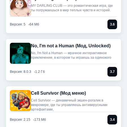
MY DARLING CLUB — это романтическая игра, где
ты погружаешься в мир теплых чувств и историй.
Версия: 5
64 Мб
3.6
No, I'm not a Human (Мод, Unlocked)
No, I'm Not a Human — мрачное интерактивное
приключение, в котором ты играешь за одинокого
Версия: 8.0.3
1.2 Гб
3.7
Cell Survivor (Мод меню)
Cell Survivor — динамичный экшен-рогалик в
микромире, где ты управляешь антивирусными
артефактами,
Версия: 2.15
173 Мб
3.4