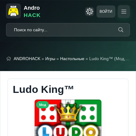
Andro
ВОЙТИ
HACK
ANDROHACK
»
Игры
»
Настольные
» Ludo King™ (Мод, Легкие победы)
Ludo King™
Мод