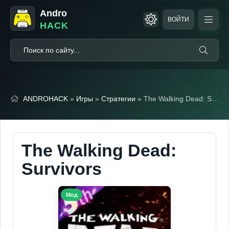
Andro
ВОЙТИ
HACK
ANDROHACK
»
Игры
»
Стратегии
» The Walking Dead: Survivors (Мод, Много денег)
The Walking Dead:
Survivors
Мод