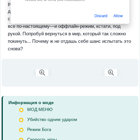
развивайся и не забывай о
системе прогресса
, которая
добавляет новый уровень погружения: сезоны
Discard
Allow
сменяются, а твои достижения сохраняются. Да, здесь
все по-настоящему—и оффлайн-режим, кстати, под
рукой. Попробуй вернуться в мир, который так сложно
покинуть... Почему ж не отдашь себе шанс испытать это
снова?
Информация о моде
МОД МЕНЮ
Убийство одним ударом
Режим Бога
Скорость игры