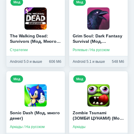
Мод
Мод
The Walking Dead:
Grim Soul: Dark Fantasy
Survivors (Мод, Много
Survival (Мод,
денег)
Бесплатный крафт)
Стратегии
Ролевые / На русском
Android 5.0 и выше
606 Мб
Android 5.1 и выше
548 Мб
Мод
Мод
Sonic Dash (Мод, много
Zombie Tsunami
денег)
(ЗОМБИ ЦУНАМИ) (Мод,
много золота)
Аркады / На русском
Аркады