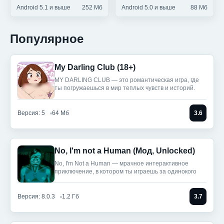
Android 5.1 и выше
252 Мб
Android 5.0 и выше
88 Мб
Популярное
My Darling Club (18+)
MY DARLING CLUB — это романтическая игра, где
ты погружаешься в мир теплых чувств и историй.
Версия: 5
64 Мб
3.6
No, I'm not a Human (Мод, Unlocked)
No, I'm Not a Human — мрачное интерактивное
приключение, в котором ты играешь за одинокого
Версия: 8.0.3
1.2 Гб
3.7