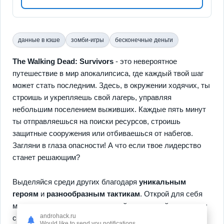
данные в кэше
зомби-игры
бесконечные деньги
The Walking Dead: Survivors
- это невероятное
путешествие в мир апокалипсиса, где каждый твой шаг
может стать последним. Здесь, в окружении ходячих, ты
строишь и укрепляешь свой лагерь, управляя
небольшим поселением выживших. Каждые пять минут
ты отправляешься на поиски ресурсов, строишь
защитные сооружения или отбиваешься от набегов.
Загляни в глаза опасности! А что если твое лидерство
станет решающим?
Выделяйся среди других благодаря
уникальным
героям
и
разнообразным тактикам
. Открой для себя
мир игры, полон неожиданностей—от случайных встреч
androhack.ru
с другими игроками до редких находок. Исследуй,
Would like to send you notifications