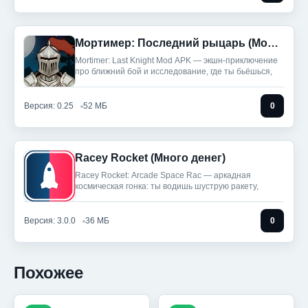
Мортимер: Последний рыцарь (Мод, Много денег)
Mortimer: Last Knight Mod APK — экшн-приключение
про ближний бой и исследование, где ты бьёшься,
Версия: 0.25
52 МБ
0
Racey Rocket (Много денег)
Racey Rocket: Arcade Space Rac — аркадная
космическая гонка: ты водишь шуструю ракету,
Версия: 3.0.0
36 МБ
0
Похожее