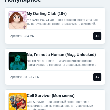
My Darling Club (18+)
MY DARLING CLUB — это романтическая игра, где
ты погружаешься в мир теплых чувств и историй.
Версия: 5
64 Мб
3.6
No, I'm not a Human (Мод, Unlocked)
No, I'm Not a Human — мрачное интерактивное
приключение, в котором ты играешь за одинокого
Версия: 8.0.3
1.2 Гб
3.7
Cell Survivor (Мод меню)
Cell Survivor — динамичный экшен-рогалик в
микромире, где ты управляешь антивирусными
артефактами,