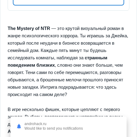
The Mystery of NTR
— это крутой визуальный роман в
жанре психологического хоррора. Ты играешь за Джейка,
который после неудачи в бизнесе возвращается в
семейный дом. Каждые пять минут ты будешь
исследовать комнаты, наблюдая за
странным
поведением близких
, словно они знают больше, чем
говорят. Тени сами по себе перемещаются, разговоры
обрываются, а брошенные мелочи прошлого приносят
новые загадки. Интрига подкрадывается: что здесь
происходит на самом деле?
В игре несколько фишек, которые цепляют с первого
захода. Выборы, воспоминания и напряжённые сцены
делают каждую игровую сессию непредсказуемой.
androhack.ru
Would like to send you notifications
Атмосфера растущей паранойи и неизвестности