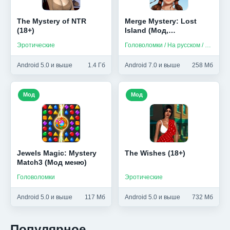
The Mystery of NTR
Merge Mystery: Lost
(18+)
Island (Мод,
Бесплатные покупки)
Эротические
Головоломки / На русском / Без интернета
Android 5.0 и выше
1.4 Гб
Android 7.0 и выше
258 Мб
Мод
Мод
Jewels Magic: Mystery
The Wishes (18+)
Match3 (Мод меню)
Головоломки
Эротические
Android 5.0 и выше
117 Мб
Android 5.0 и выше
732 Мб
Популярное