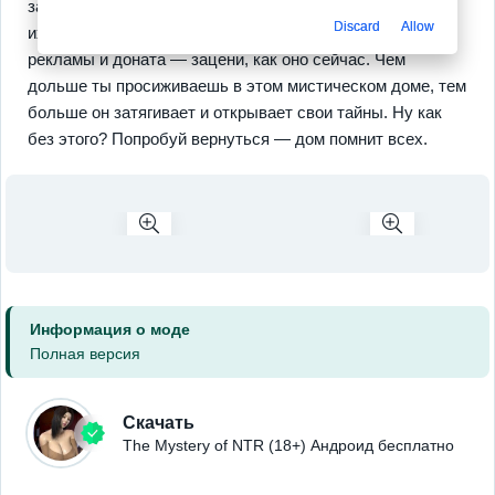
заставляет вздрагивать, а решения — задуматься над
Discard
Allow
их последствиями. Ты можешь играть офлайн, без
рекламы и доната — зацени, как оно сейчас. Чем
дольше ты просиживаешь в этом мистическом доме, тем
больше он затягивает и открывает свои тайны. Ну как
без этого? Попробуй вернуться — дом помнит всех.
Информация о моде
Полная версия
Скачать
The Mystery of NTR (18+) Андроид бесплатно