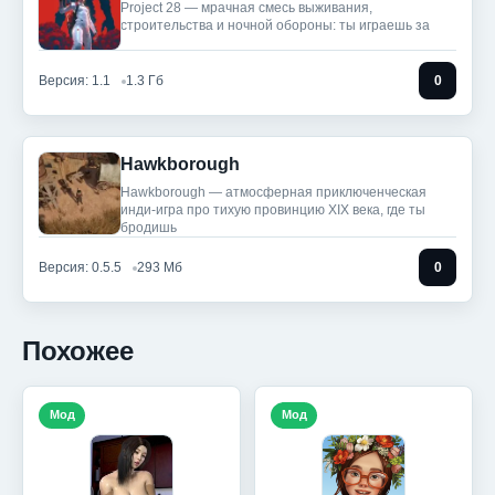
Project 28 — мрачная смесь выживания,
строительства и ночной обороны: ты играешь за
Версия: 1.1
1.3 Гб
0
Hawkborough
Hawkborough — атмосферная приключенческая
инди-игра про тихую провинцию XIX века, где ты
бродишь
Версия: 0.5.5
293 Мб
0
Похожее
Мод
Мод