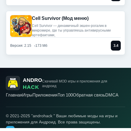
Cell Survivor (Мод меню)
Cell Survivor — динамичный экшен-рогалик в
микромире, где ты управляешь антивирусными
артефактами,
Версия: 2.15
173 Мб
3.4
ANDRO
Скачивай MOD игры
и приложения для
андроид
HACK
Главная
Игры
Приложения
Топ 100
Обратная связь
DMCA
© 2021-2025 "androhack " Ваши любимые моды на игры и
приложения для Андроид. Все права защищены.