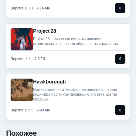
Версия: 0.1.1
176 Мб
0
Project 28
Project 28 — мрачная смесь выживания,
строительства и ночной обороны: ты играешь за
Версия: 1.1
1.3 Гб
0
Hawkborough
Hawkborough — атмосферная приключенческая
инди-игра про тихую провинцию XIX века, где ты
бродишь
Версия: 0.5.5
293 Мб
0
Похожее