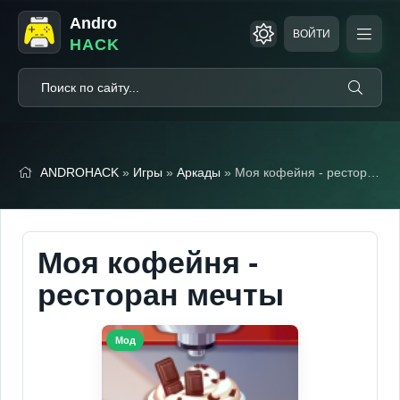
Andro
ВОЙТИ
HACK
ANDROHACK
»
Игры
»
Аркады
» Моя кофейня - ресторан мечты (Мод меню)
Моя кофейня -
ресторан мечты
Мод