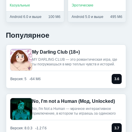
Казуальные
Эротические
Android 6.0 и выше
100 Мб
Android 5.0 и выше
495 Мб
Популярное
My Darling Club (18+)
MY DARLING CLUB — это романтическая игра, где
ты погружаешься в мир теплых чувств и историй.
Версия: 5
64 Мб
3.6
No, I'm not a Human (Мод, Unlocked)
No, I'm Not a Human — мрачное интерактивное
приключение, в котором ты играешь за одинокого
Версия: 8.0.3
1.2 Гб
3.7