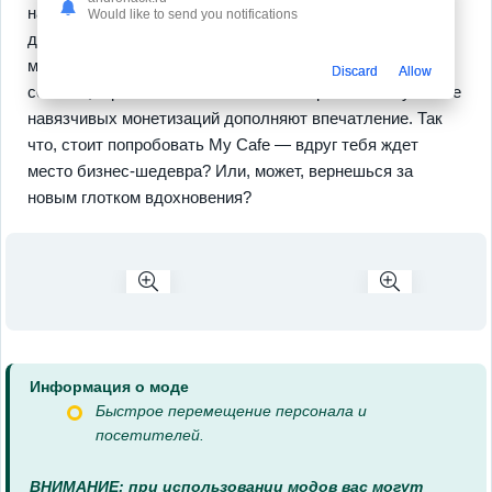
навыки сотрудников? Легко. Есть и другие интересные
Would like to send you notifications
детали: например, грандиозные обновления меню или
моменты общения с постоянными клиентами. Смена
Discard
Allow
сезонов, игра в любом месте без интернета и отсутствие
навязчивых монетизаций дополняют впечатление. Так
что, стоит попробовать My Cafe — вдруг тебя ждет
место бизнес-шедевра? Или, может, вернешься за
новым глотком вдохновения?
Информация о моде
Быстрое перемещение персонала и
посетителей.
ВНИМАНИЕ: при использовании модов вас могут