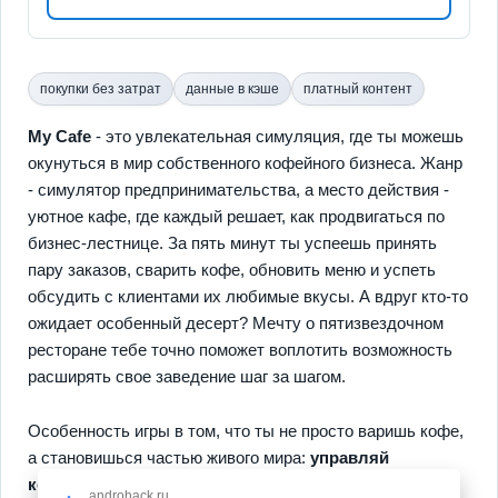
покупки без затрат
данные в кэше
платный контент
My Cafe
- это увлекательная симуляция, где ты можешь
окунуться в мир собственного кофейного бизнеса. Жанр
- симулятор предпринимательства, а место действия -
уютное кафе, где каждый решает, как продвигаться по
бизнес-лестнице. За пять минут ты успеешь принять
пару заказов, сварить кофе, обновить меню и успеть
обсудить с клиентами их любимые вкусы. А вдруг кто-то
ожидает особенный десерт? Мечту о пятизвездочном
ресторане тебе точно поможет воплотить возможность
расширять свое заведение шаг за шагом.
Особенность игры в том, что ты не просто варишь кофе,
а становишься частью живого мира:
управляй
командой, создавай атмосферу
. Хочешь улучшать
androhack.ru