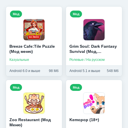
Мод
Мод
Breeze Cafe:Tile Puzzle
Grim Soul: Dark Fantasy
(Мод меню)
Survival (Мод,
Бесплатный крафт)
Казуальные
Ролевые / На русском
Android 6.0 и выше
98 Мб
Android 5.1 и выше
548 Мб
Мод
Мод
Zoo Restaurant (Мод
Kemopop (18+)
Меню)