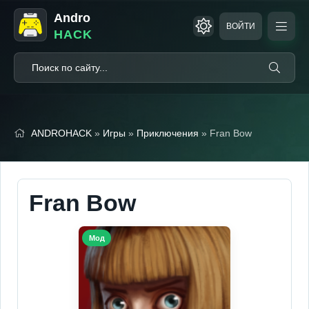
Andro
ВОЙТИ
HACK
ANDROHACK
»
Игры
»
Приключения
» Fran Bow
Fran Bow
Мод