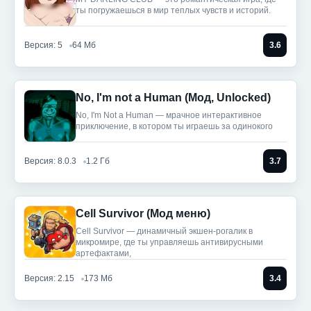
ты погружаешься в мир теплых чувств и историй.
Версия: 5
64 Мб
3.6
No, I'm not a Human (Мод, Unlocked)
No, I'm Not a Human — мрачное интерактивное
приключение, в котором ты играешь за одинокого
Версия: 8.0.3
1.2 Гб
3.7
Cell Survivor (Мод меню)
Cell Survivor — динамичный экшен-рогалик в
микромире, где ты управляешь антивирусными
артефактами,
Версия: 2.15
173 Мб
3.4