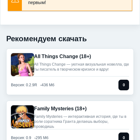
первым!
Рекомендуем скачать
All Things Change (18+)
All Things Change — уютная визуальная новелла, где
ты писатель в творческом кризисе и вдруг
Версия: 0.2.9R
436 Мб
0
Family Mysteries (18+)
Family Mysteries — интерактивная история, где ты в
роли соратника Гранта делаешь выборы,
проводишь
Версия: 0.9
295 Мб
0