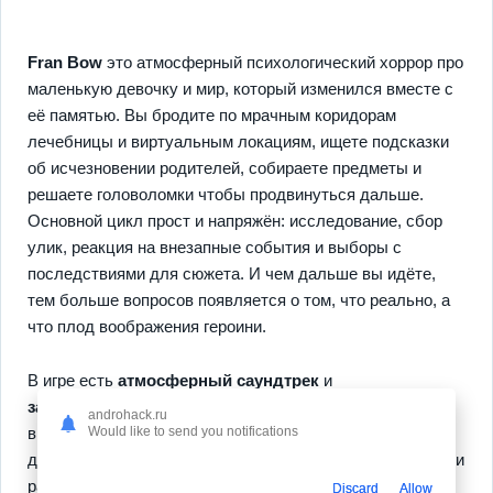
Fran Bow
это атмосферный психологический хоррор про
маленькую девочку и мир, который изменился вместе с
её памятью. Вы бродите по мрачным коридорам
лечебницы и виртуальным локациям, ищете подсказки
об исчезновении родителей, собираете предметы и
решаете головоломки чтобы продвинуться дальше.
Основной цикл прост и напряжён: исследование, сбор
улик, реакция на внезапные события и выборы с
последствиями для сюжета. И чем дальше вы идёте,
тем больше вопросов появляется о том, что реально, а
что плод воображения героини.
В игре есть
атмосферный саундтрек
и
запоминающиеся персонажи
, которые то помогают, то
androhack.ru
вводят в заблуждение. Головоломки разные по стилю и
Would like to send you notifications
дают чувство прогресса, а найденные фрагменты памяти
раскрывают мотивацию и страхи Фрэн. Управление
Discard
Allow