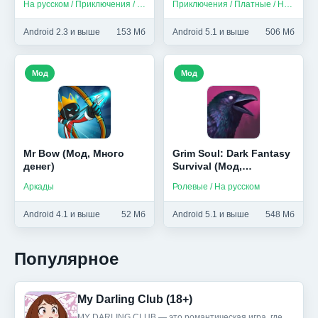
На русском / Приключения / Платные
Приключения / Платные / На русском
Android 2.3 и выше
153 Мб
Android 5.1 и выше
506 Мб
Мод
Мод
Mr Bow (Мод, Много
Grim Soul: Dark Fantasy
денег)
Survival (Мод,
Бесплатный крафт)
Аркады
Ролевые / На русском
Android 4.1 и выше
52 Мб
Android 5.1 и выше
548 Мб
Популярное
My Darling Club (18+)
MY DARLING CLUB — это романтическая игра, где