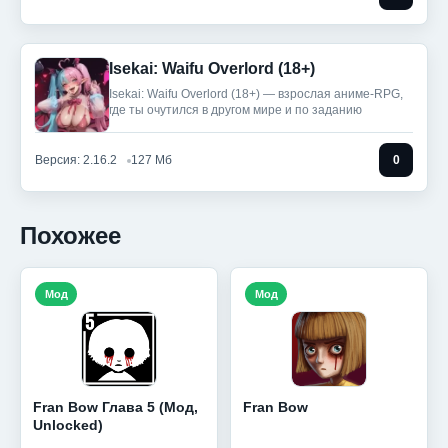
Isekai: Waifu Overlord (18+)
Isekai: Waifu Overlord (18+) — взрослая аниме-RPG,
где ты очутился в другом мире и по заданию
Версия: 2.16.2
127 Мб
0
Похожее
Мод
Мод
Fran Bow Глава 5 (Мод,
Fran Bow
Unlocked)