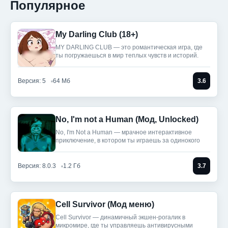
Популярное
My Darling Club (18+)
MY DARLING CLUB — это романтическая игра, где
ты погружаешься в мир теплых чувств и историй.
Версия: 5
64 Мб
3.6
No, I'm not a Human (Мод, Unlocked)
No, I'm Not a Human — мрачное интерактивное
приключение, в котором ты играешь за одинокого
Версия: 8.0.3
1.2 Гб
3.7
Cell Survivor (Мод меню)
Cell Survivor — динамичный экшен-рогалик в
микромире, где ты управляешь антивирусными