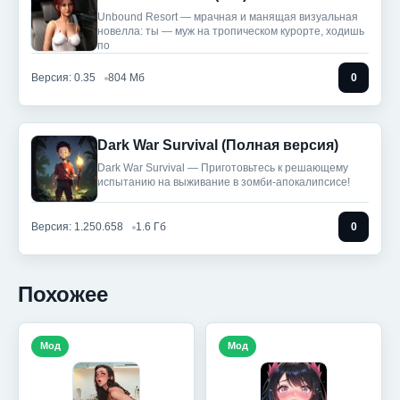
Unbound Resort — мрачная и манящая визуальная
новелла: ты — муж на тропическом курорте, ходишь
по
Версия: 0.35
804 Мб
0
Dark War Survival (Полная версия)
Dark War Survival — Приготовьтесь к решающему
испытанию на выживание в зомби-апокалипсисе!
Версия: 1.250.658
1.6 Гб
0
Похожее
Мод
Мод