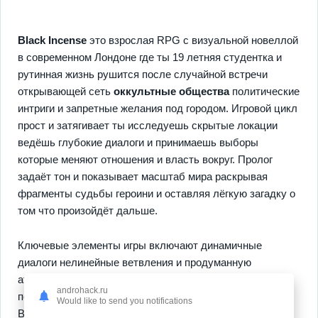
Black Incense
это взрослая RPG с визуальной новеллой
в современном Лондоне где ты 19 летняя студентка и
рутинная жизнь рушится после случайной встречи
открывающей сеть
оккультные общества
политические
интриги и запретные желания под городом. Игровой цикл
прост и затягивает ты исследуешь скрытые локации
ведёшь глубокие диалоги и принимаешь выборы
которые меняют отношения и власть вокруг. Пролог
задаёт тон и показывает масштаб мира раскрывая
фрагменты судьбы героини и оставляя лёгкую загадку о
том что произойдёт дальше.
Ключевые элементы игры включают динамичные
диалоги нелинейные ветвления и продуманную
атмосферу что подчёркивает свободу выбора и
androhack.ru
последствия усиливающие реиграбельность.
Would like to send you notifications
Визуальная часть и музыка создают плотную эмоцию а