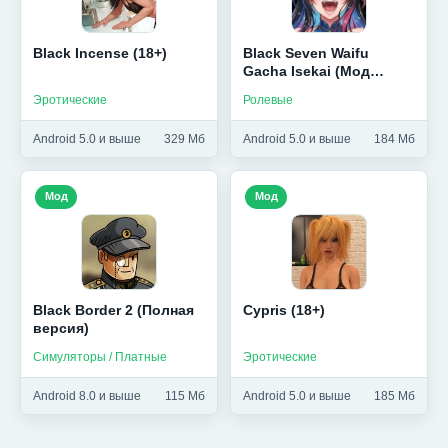
Black Incense (18+)
Black Seven Waifu
Gacha Isekai (Мод
Меню)
Эротические
Ролевые
Android 5.0 и выше
329 Мб
Android 5.0 и выше
184 Мб
Мод
Мод
Black Border 2 (Полная
Cypris (18+)
версия)
Симуляторы / Платные
Эротические
Android 8.0 и выше
115 Мб
Android 5.0 и выше
185 Мб