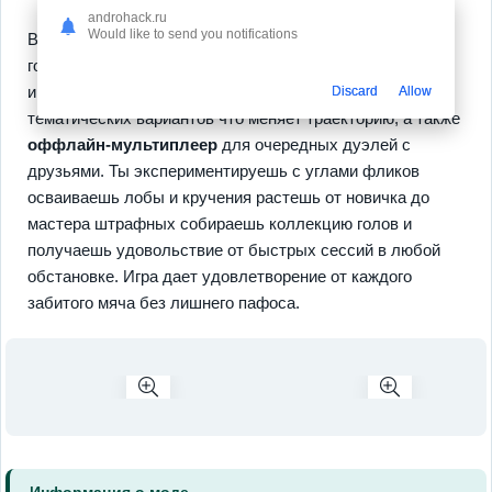
androhack.ru
Would like to send you notifications
В игре доступны
200+ уровней
с ловушками и босс-
голкиперами которые проверят точность и терпение
игрока, есть
настройка мячей
от классики до
Discard
Allow
тематических вариантов что меняет траекторию, а также
оффлайн-мультиплеер
для очередных дуэлей с
друзьями. Ты экспериментируешь с углами фликов
осваиваешь лобы и кручения растешь от новичка до
мастера штрафных собираешь коллекцию голов и
получаешь удовольствие от быстрых сессий в любой
обстановке. Игра дает удовлетворение от каждого
забитого мяча без лишнего пафоса.