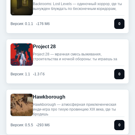
Backrooms: Lost Levels — одиночный хоррор, где ты
вынужден блуждать по бесконечным коридорам,
Версия: 0.1.1
176 Мб
0
Project 28
Project 28 — мрачная смесь выживания,
строительства и ночной обороны: ты играешь за
Версия: 1.1
1.3 Гб
0
Hawkborough
Hawkborough — атмосферная приключенческая
инди-игра про тихую провинцию XIX века, где ты
бродишь
Версия: 0.5.5
293 Мб
0