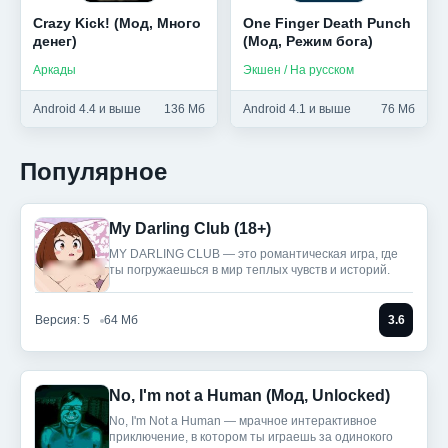
Crazy Kick! (Мод, Много
One Finger Death Punch
денег)
(Мод, Режим бога)
Аркады
Экшен / На русском
Android 4.4 и выше
136 Мб
Android 4.1 и выше
76 Мб
Популярное
My Darling Club (18+)
MY DARLING CLUB — это романтическая игра, где
ты погружаешься в мир теплых чувств и историй.
Версия: 5
64 Мб
3.6
No, I'm not a Human (Мод, Unlocked)
No, I'm Not a Human — мрачное интерактивное
приключение, в котором ты играешь за одинокого