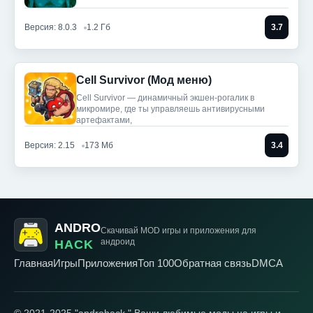
Версия: 8.0.3
1.2 Гб
3.7
Cell Survivor (Мод меню)
Cell Survivor — динамичный экшен-рогалик в
микромире, где ты управляешь антивирусными
артефактами,
Версия: 2.15
173 Мб
3.4
ANDRO
Скачивай MOD игры
и приложения для
андроид
HACK
Главная
Игры
Приложения
Топ 100
Обратная связь
DMCA