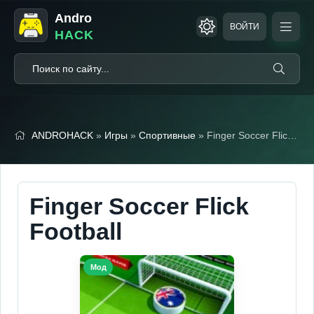
Andro
ВОЙТИ
HACK
ANDROHACK
»
Игры
»
Спортивные
» Finger Soccer Flick Football (Мод Меню)
Finger Soccer Flick
Football
Мод