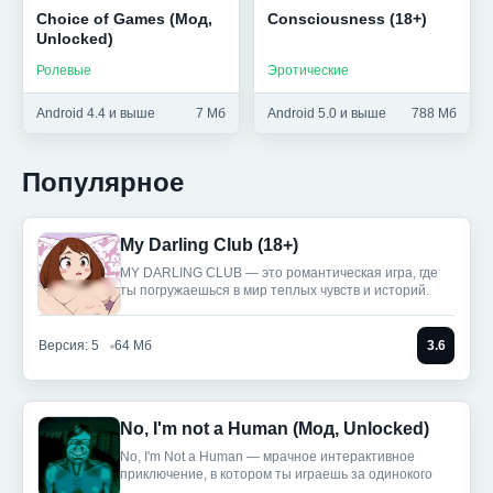
Choice of Games (Мод,
Consciousness (18+)
Unlocked)
Ролевые
Эротические
Android 4.4 и выше
7 Мб
Android 5.0 и выше
788 Мб
Популярное
My Darling Club (18+)
MY DARLING CLUB — это романтическая игра, где
ты погружаешься в мир теплых чувств и историй.
Версия: 5
64 Мб
3.6
No, I'm not a Human (Мод, Unlocked)
No, I'm Not a Human — мрачное интерактивное
приключение, в котором ты играешь за одинокого