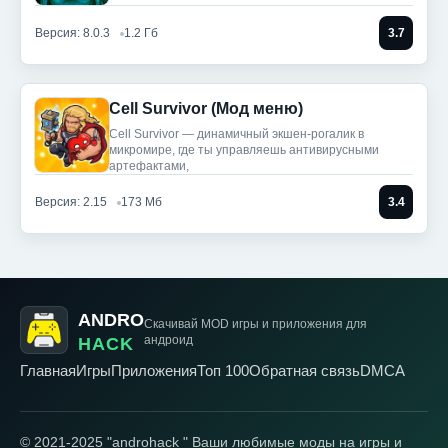
Версия: 8.0.3
1.2 Гб
3.7
Cell Survivor (Мод меню)
Cell Survivor — динамичный экшен-рогалик в
микромире, где ты управляешь антивирусными
артефактами,
Версия: 2.15
173 Мб
3.4
ANDRO
Скачивай MOD игры
и приложения для
андроид
HACK
Главная
Игры
Приложения
Топ 100
Обратная связь
DMCA
© 2021-2025 "androhack " Ваши любимые моды на игры и