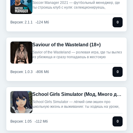
Soccer Manager 2021 — футбольный менеджер, где
ты строишь клуб с нуля: селекционируешь,
Версия: 2.1.1
124 Мб
0
Saviour of the Wasteland (18+)
Savior of the Wasteland — ролевая игра, где ты вылез
из убежища и сразу попадаешь в жестокую
Версия: 1.0.3
806 Мб
0
School Girls Simulator (Мод, Много денег)
School Girls Simulator — лёгкий сим-экшен про
школьную жизнь и выживание: ты ходишь на уроки,
Версия: 1.05
112 Мб
0