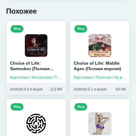
Похожее
Мод
Мод
Choice of Life:
Choice of Life: Middle
Samosbor (Полная
Ages (Полная версия)
версия)
Карточные / На русском / Платные
Карточные / Платные / На русском
Android 6.0 и выше
113 Мб
Android 5.1 и выше
64 Мб
Мод
Мод