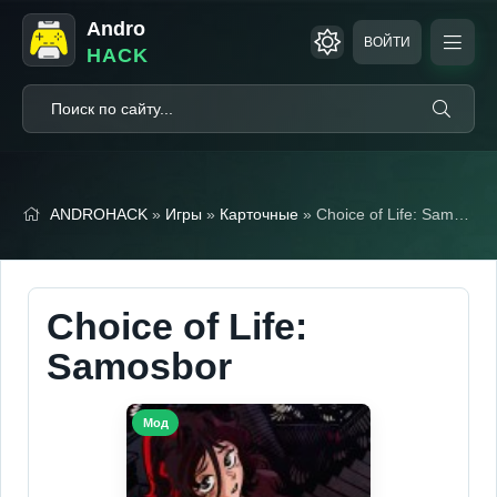
Andro
ВОЙТИ
HACK
ANDROHACK
»
Игры
»
Карточные
» Choice of Life: Samosbor (Полная версия)
Choice of Life:
Samosbor
Мод