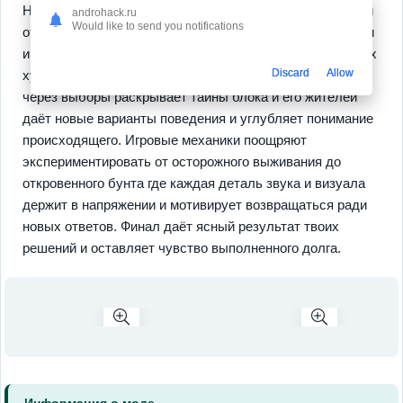
Нелинейный сюжет подстраивается под твои решения и
androhack.ru
Would like to send you notifications
открывает неожиданные повороты с разными финалами
и выразительными
2D-иллюстрациями
от талантливых
Discard
Allow
художников усиливающими ужас. Система прогрессии
через выборы раскрывает тайны блока и его жителей
даёт новые варианты поведения и углубляет понимание
происходящего. Игровые механики поощряют
экспериментировать от осторожного выживания до
откровенного бунта где каждая деталь звука и визуала
держит в напряжении и мотивирует возвращаться ради
новых ответов. Финал даёт ясный результат твоих
решений и оставляет чувство выполненного долга.