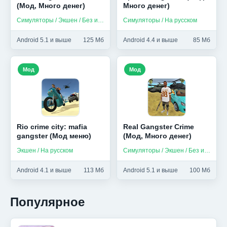
(Мод, Много денег)
Много денег)
Симуляторы / Экшен / Без интернета
Симуляторы / На русском
Android 5.1 и выше
125 Мб
Android 4.4 и выше
85 Мб
Мод
Мод
Rio crime city: mafia
Real Gangster Crime
gangster (Мод меню)
(Мод, Много денег)
Экшен / На русском
Симуляторы / Экшен / Без интернета
Android 4.1 и выше
113 Мб
Android 5.1 и выше
100 Мб
Популярное