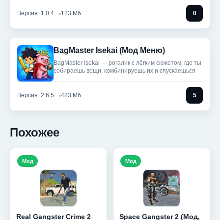
Версия: 1.0.4
123 Мб
0
BagMaster Isekai (Мод Меню)
BagMaster Isekai — рогалик с лёгким сюжетом, где ты
собираешь вещи, комбинируешь их и спускаешься
Версия: 2.6.5
483 Мб
5
Похожее
Мод
Мод
Real Gangster Crime 2
Space Gangster 2 (Мод,