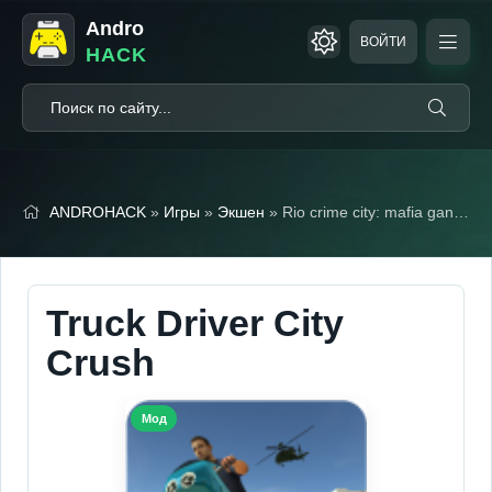
Andro
ВОЙТИ
HACK
ANDROHACK
»
Игры
»
Экшен
» Rio crime city: mafia gangster (Мод меню)
Truck Driver City
Crush
Мод