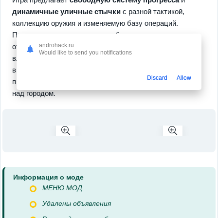
динамичные уличные стычки
с разной тактикой,
коллекцию оружия и изменяемую базу операций.
Прокачка приносит ощутимые бонусы, новые миссии
androhack.ru
открывают полезные возможности, а правильные
Would like to send you notifications
вложения в команду меняют ход событий. В процессе
вы чувствуете, как растет власть персонажа,
Discard
Allow
принимаются важные решения и укрепляется контроль
над городом.
Информация о моде
МЕНЮ МОД
Удалены объявления