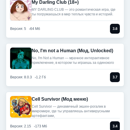
My Darling Club (18+)
MY DARLING CLUB — это романтическая игра, где
ты погружаешься в мир теплых чувств и историй.
Версия: 5
64 Мб
3.6
No, I'm not a Human (Мод, Unlocked)
No, I'm Not a Human — мрачное интерактивное
приключение, в котором ты играешь за одинокого
Версия: 8.0.3
1.2 Гб
3.7
Cell Survivor (Мод меню)
Cell Survivor — динамичный экшен-рогалик в
микромире, где ты управляешь антивирусными
артефактами,
Версия: 2.15
173 Мб
3.4