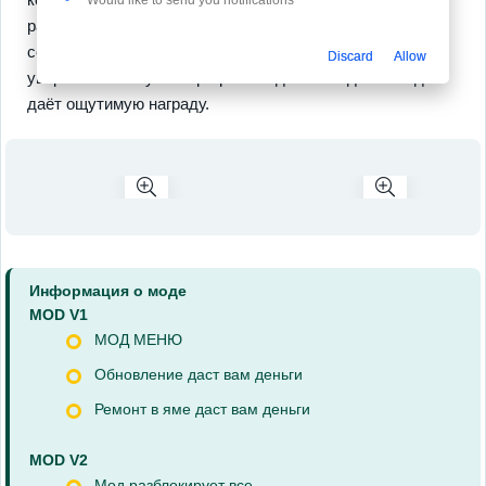
разных стратегий, а режимы одиночной карьеры и
сетевые заезды дают разнообразие. Финал ощущается
Discard
Allow
уверенно потому что прогресс виден и каждая победа
даёт ощутимую награду.
Информация о моде
MOD V1
МОД МЕНЮ
Обновление даст вам деньги
Ремонт в яме даст вам деньги
MOD V2
Мод разблокирует все