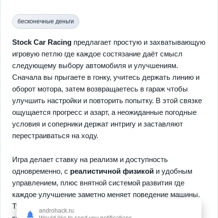
бесконечные деньги
Stock Car Racing
предлагает простую и захватывающую
игровую петлю где каждое состязание даёт смысл
следующему выбору автомобиля и улучшениям.
Сначала вы прыгаете в гонку, учитесь держать линию и
оборот мотора, затем возвращаетесь в гараж чтобы
улучшить настройки и повторить попытку. В этой связке
ощущается прогресс и азарт, а неожиданные погодные
условия и соперники держат интригу и заставляют
перестраиваться на ходу.
Игра делает ставку на реализм и доступность
одновременно, с
реалистичной физикой
и удобным
управлением, плюс внятной системой развития где
каждое улучшение заметно меняет поведение машины.
Тут есть постоянные цели и краткосрочные задачи
androhack.ru
которые приносят ресурсы, разные трассы требуют
Would like to send you notifications