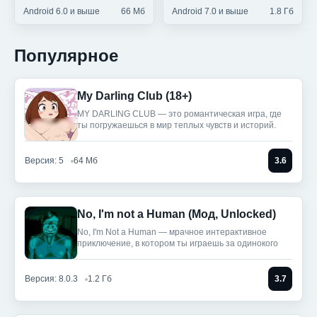
Android 6.0 и выше
66 Мб
Android 7.0 и выше
1.8 Гб
Популярное
My Darling Club (18+)
MY DARLING CLUB — это романтическая игра, где
ты погружаешься в мир теплых чувств и историй.
Версия: 5
64 Мб
3.6
No, I'm not a Human (Мод, Unlocked)
No, I'm Not a Human — мрачное интерактивное
приключение, в котором ты играешь за одинокого
Версия: 8.0.3
1.2 Гб
3.7