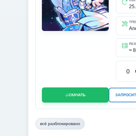
ОБ
25
ТРЕ
An
РАЗ
≈ 
0
СКАЧАТЬ
ЗАПРОСИТ
всё разблокировано