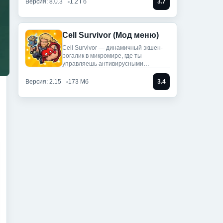
Версия: 8.0.3
1.2 Гб
3.7
Cell Survivor (Мод меню)
Cell Survivor — динамичный экшен-
рогалик в микромире, где ты
управляешь антивирусными
артефактами,
Версия: 2.15
173 Мб
3.4