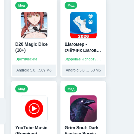
Мод
Мод
D20 Magic Dice
Шагомер -
(18+)
счётчик шагов и
калорий для
Эротические
Здоровье и спорт / Приложения на русском
здоровья (Мод,
Unlocked)
Android 5.0 и выше
569 Мб
Android 5.0 и выше
50 Мб
Мод
Мод
YouTube Music
Grim Soul: Dark
(Premium)
Fantasy Survival