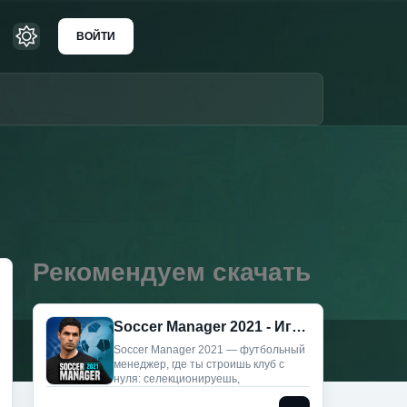
ВОЙТИ
Рекомендуем скачать
Soccer Manager 2021 - Игра футбольного менеджера (Без рекламы)
Soccer Manager 2021 — футбольный
менеджер, где ты строишь клуб с
нуля: селекционируешь,