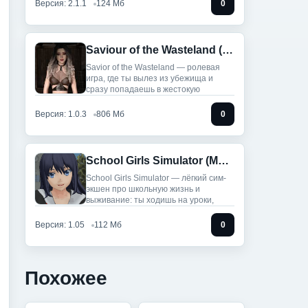
Версия: 2.1.1
124 Мб
0
Saviour of the Wasteland (18+)
Savior of the Wasteland — ролевая
игра, где ты вылез из убежища и
сразу попадаешь в жестокую
Версия: 1.0.3
806 Мб
0
School Girls Simulator (Мод, Много денег)
School Girls Simulator — лёгкий сим-
экшен про школьную жизнь и
выживание: ты ходишь на уроки,
Версия: 1.05
112 Мб
0
Похожее