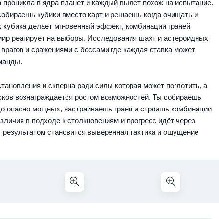
ма проникла в ядра планет и каждый вылет похож на испытание.
обираешь кубики вместо карт и решаешь когда очищать и
ок кубика делает мгновенный эффект, комбинации граней
мир реагирует на выборы. Исследования шахт и астероидных
врагов и сражениями с боссами где каждая ставка может
манды.
тановления и скверна ради силы которая может поглотить, а
сков вознаграждается ростом возможностей. Ты собираешь
до опасно мощных, настраиваешь грани и строишь комбинации
зличия в подходе к столкновениям и прогресс идёт через
 результатом становится выверенная тактика и ощущение