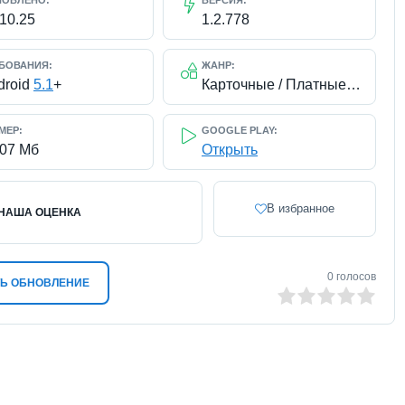
НОВЛЕНО:
ВЕРСИЯ:
.10.25
1.2.778
БОВАНИЯ:
ЖАНР:
droid
5.1
+
Карточные / Платные / На русском
МЕР:
GOOGLE PLAY:
807 Мб
Открыть
В избранное
НАША ОЦЕНКА
0
голосов
Ь ОБНОВЛЕНИЕ
0
1
2
3
4
5