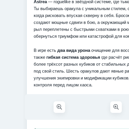
Astrea
— roguelike в звёздной системе, где ть
Ты выбираешь оракула с уникальным стилем, с
когда рисковать впуская скверну в себя. Брос
создают мощные сдвиги в бою, а окружающий 
рыл переплетены с быстрыми схватками в рою 
обернуться триумфом или катастрофой для ко
В игре есть
два вида урона
очищение для восс
также
гибкая система здоровья
где расчёт ри
более трёхсот разных кубиков от стабильных 
под свой стиль. Шесть оракулов дают явные ра
улучшения экипировки и модификации кубиков,
контроля перед лицом хаоса.