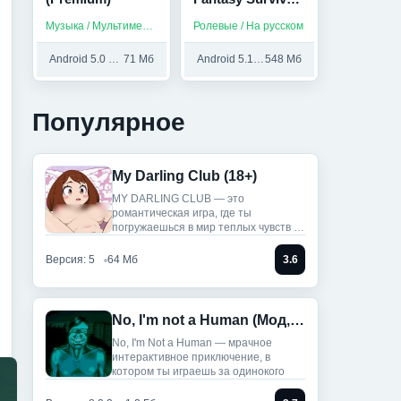
(Мод,
Музыка / Мультимедиа / Приложения на русском
Ролевые / На русском
Бесплатный
крафт)
Android 5.0 и выше
71 Мб
Android 5.1 и выше
548 Мб
Популярное
My Darling Club (18+)
MY DARLING CLUB — это
романтическая игра, где ты
погружаешься в мир теплых чувств и
историй.
Версия: 5
64 Мб
3.6
No, I'm not a Human (Мод, Unlocked)
No, I'm Not a Human — мрачное
интерактивное приключение, в
котором ты играешь за одинокого