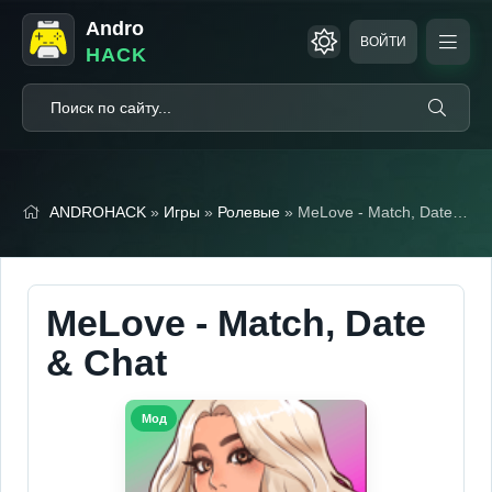
Andro
ВОЙТИ
HACK
ANDROHACK
»
Игры
»
Ролевые
» MeLove - Match, Date & Chat (Мод меню)
MeLove - Match, Date
& Chat
Мод