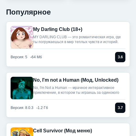
Популярное
My Darling Club (18+)
MY DARLING CLUB — это романтическая игра, где
ты погружаешься в мир теплых чувств и историй.
Версия: 5
64 Мб
3.6
No, I'm not a Human (Мод, Unlocked)
No, I'm Not a Human — мрачное интерактивное
приключение, в котором ты играешь за одинокого
Версия: 8.0.3
1.2 Гб
3.7
Cell Survivor (Мод меню)