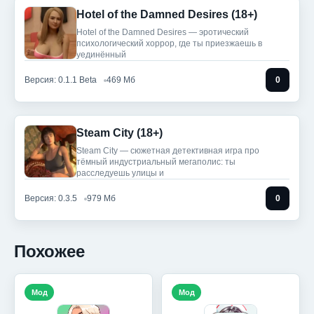
Hotel of the Damned Desires (18+)
Hotel of the Damned Desires — эротический
психологический хоррор, где ты приезжаешь в
уединённый
Версия: 0.1.1 Beta
469 Мб
0
Steam City (18+)
Steam City — сюжетная детективная игра про
тёмный индустриальный мегаполис: ты
расследуешь улицы и
Версия: 0.3.5
979 Мб
0
Похожее
Мод
Мод