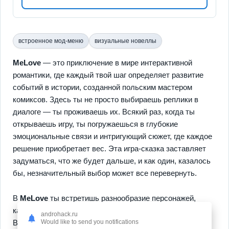
встроенное мод-меню
визуальные новеллы
MeLove
— это приключение в мире интерактивной
романтики, где каждый твой шаг определяет развитие
событий в истории, созданной польским мастером
комиксов. Здесь ты не просто выбираешь реплики в
диалоге — ты проживаешь их. Всякий раз, когда ты
открываешь игру, ты погружаешься в глубокие
эмоциональные связи и интригующий сюжет, где каждое
решение приобретает вес. Эта игра-сказка заставляет
задуматься, что же будет дальше, и как один, казалось
бы, незначительный выбор может все перевернуть.
В
MeLove
ты встретишь разнообразие персонажей,
каждый из которых подарит неповторимый опыт.
androhack.ru
Вплетай свои истории в ткань их жизней — от
Would like to send you notifications