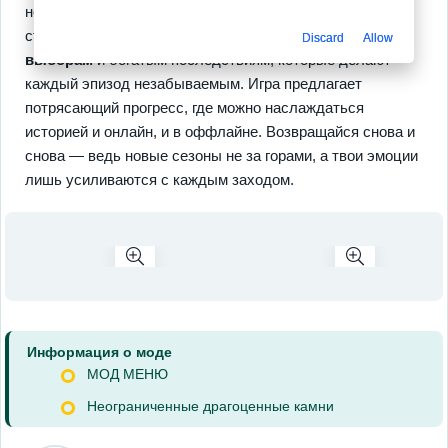
неуклюжего начала любви до почти голливудских
страстей. Особое внимание стоит уделить
смелым
Discard
Allow
выборам
и богатым последствиям, которые делают
каждый эпизод незабываемым. Игра предлагает
потрясающий прогресс, где можно наслаждаться
историей и онлайн, и в оффлайне. Возвращайся снова и
снова — ведь новые сезоны не за горами, а твои эмоции
лишь усиливаются с каждым заходом.
Информация о моде
МОД МЕНЮ
Неограниченные драгоценные камни