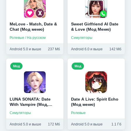
MeLove - Match, Date &
Sweet Girlfriend AI Date
Chat (Мод меню)
& Love (Мод Меню)
Ролевые / На русском
Симуляторы
Android 5.0 и выше
237 Мб
Android 6.0 и выше
142 Мб
Мод
Мод
LUNA SONATA: Date
Date A Live: Spirit Echo
With Vampire (Мод,
(Мод меню)
Премиум выборы)
Симуляторы
Ролевые
Android 5.0 и выше
172 Мб
Android 5.0 и выше
1.1 Гб