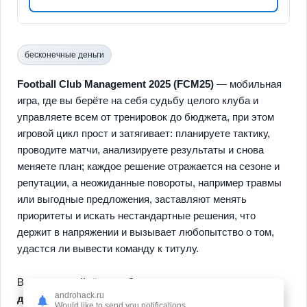
бесконечные деньги
Football Club Management 2025 (FCM25)
— мобильная
игра, где вы берёте на себя судьбу целого клуба и
управляете всем от тренировок до бюджета, при этом
игровой цикл прост и затягивает: планируете тактику,
проводите матчи, анализируете результаты и снова
меняете план; каждое решение отражается на сезоне и
репутации, а неожиданные повороты, например травмы
или выгодные предложения, заставляют менять
приоритеты и искать нестандартные решения, что
держит в напряжении и вызывает любопытство о том,
удастся ли вывести команду к титулу.
Внутри вы найдёте
глубокую систему тренировок
и
androhack.ru
динамичные трансферы
, простые в освоении, но
Would like to send you notifications