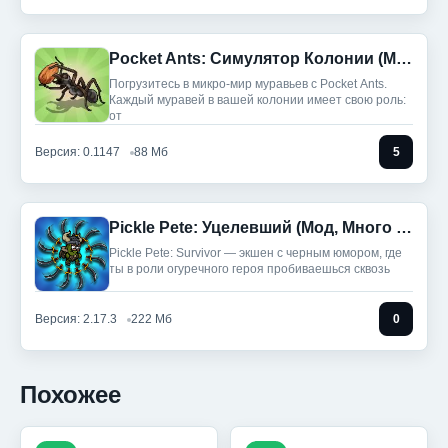
Pocket Ants: Симулятор Колонии (Мод, Режим Бога/Скорость)
Погрузитесь в микро-мир муравьев с Pocket Ants.
Каждый муравей в вашей колонии имеет свою роль:
от
Версия: 0.1147
88 Мб
5
Pickle Pete: Уцелевший (Мод, Много денег)
Pickle Pete: Survivor — экшен с черным юмором, где
ты в роли огуречного героя пробиваешься сквозь
Версия: 2.17.3
222 Мб
0
Похожее