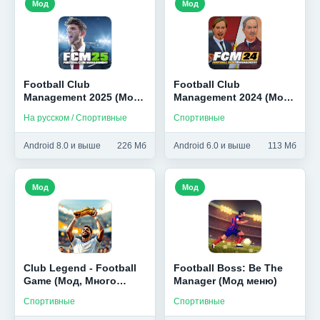
Мод
Мод
Football Club
Football Club
Management 2025 (Мод,
Management 2024 (Мод,
Много денег)
Много денег)
На русском / Спортивные
Спортивные
Android 8.0 и выше
226 Мб
Android 6.0 и выше
113 Мб
Мод
Мод
Club Legend - Football
Football Boss: Be The
Game (Мод, Много
Manager (Мод меню)
денег)
Спортивные
Спортивные