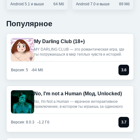
Android 5.1 и выше
64 Мб
Android 7.0 и выше
89 Мб
Популярное
My Darling Club (18+)
MY DARLING CLUB — это романтическая игра, где
ты погружаешься в мир теплых чувств и историй.
Версия: 5
64 Мб
3.6
No, I'm not a Human (Мод, Unlocked)
No, I'm Not a Human — мрачное интерактивное
приключение, в котором ты играешь за одинокого
Версия: 8.0.3
1.2 Гб
3.7