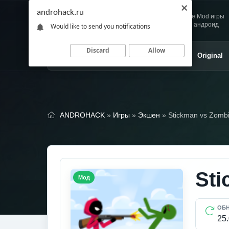
androhack.ru
Andro
Скачивай любимые Mod игры
HACK
и приложения для андроид
Would like to send you notifications
Discard
Allow
Главная
Игры
Приложения
Original
ANDROHACK
»
Игры
»
Экшен
» Stickman vs Zomb
Sti
Мод
ОБ
25