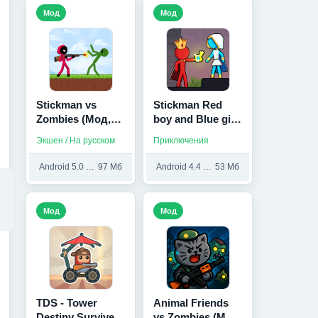
Мод
Мод
Stickman vs
Stickman Red
Zombies (Мод,
boy and Blue girl
Много монет)
(Мод, Много
Экшен / На русском
Приключения
денег)
Android 5.0 и выше
97 Мб
Android 4.4 и выше
53 Мб
Мод
Мод
TDS - Tower
Animal Friends
Destiny Survive
vs Zombies (Мод