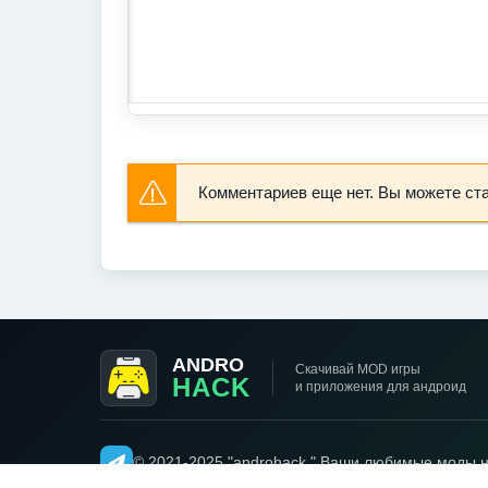
Комментариев еще нет. Вы можете ст
ANDRO
Скачивай MOD игры
HACK
и приложения для андроид
© 2021-2025 "androhack " Ваши любимые моды н