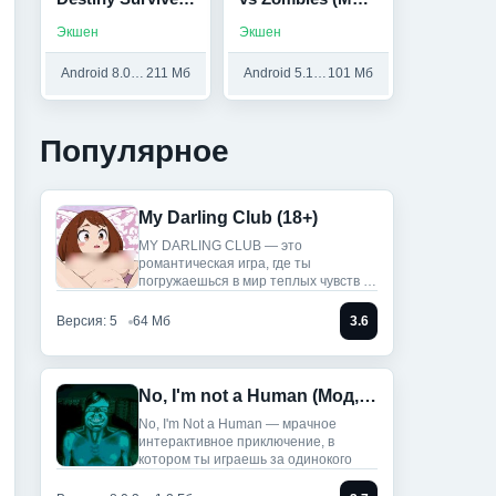
(Мод, Много
меню)
Экшен
Экшен
денег)
Android 8.0 и выше
211 Мб
Android 5.1 и выше
101 Мб
Популярное
My Darling Club (18+)
MY DARLING CLUB — это
романтическая игра, где ты
погружаешься в мир теплых чувств и
историй.
Версия: 5
64 Мб
3.6
No, I'm not a Human (Мод, Unlocked)
No, I'm Not a Human — мрачное
интерактивное приключение, в
котором ты играешь за одинокого