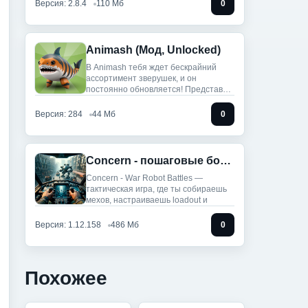
Версия: 2.8.4
110 Мб
0
Animash (Мод, Unlocked)
В Animash тебя ждет бескрайний
ассортимент зверушек, и он
постоянно обновляется! Представь
себе:
Версия: 284
44 Мб
0
Concern - пошаговые бои мехов (Мод меню)
Concern - War Robot Battles —
тактическая игра, где ты собираешь
мехов, настраиваешь loadout и
Версия: 1.12.158
486 Мб
0
Похожее