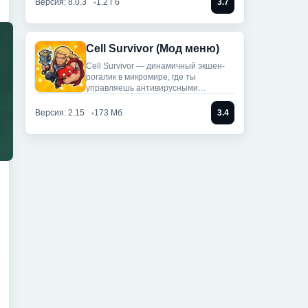
Версия: 8.0.3
1.2 Гб
3.7
Cell Survivor (Мод меню)
Cell Survivor — динамичный экшен-
рогалик в микромире, где ты
управляешь антивирусными
артефактами,
Версия: 2.15
173 Мб
3.4