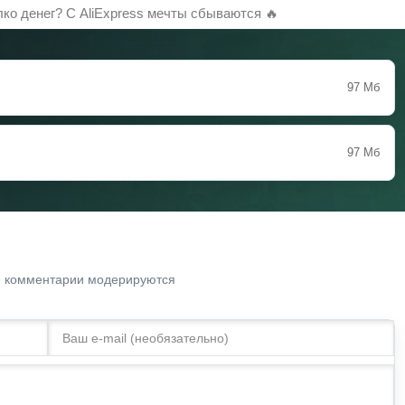
лко денег? С AliExpress мечты сбываются 🔥
97 Мб
97 Мб
. комментарии модерируются