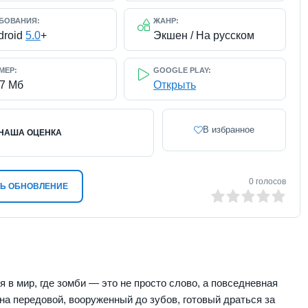
БОВАНИЯ:
ЖАНР:
droid
5.0
+
Экшен / На русском
МЕР:
GOOGLE PLAY:
97 Мб
Открыть
В избранное
НАША ОЦЕНКА
0
голосов
Ь ОБНОВЛЕНИЕ
0
1
2
3
4
5
 в мир, где зомби — это не просто слово, а повседневная
на передовой, вооруженный до зубов, готовый драться за