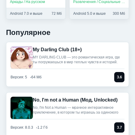
Аркады / На русском
Развлечения / Социальные / Приложения на русском
Android 7.0 и выше
72 Мб
Android 5.0 и выше
300 Мб
Популярное
My Darling Club (18+)
MY DARLING CLUB — это романтическая игра, где
ты погружаешься в мир теплых чувств и историй.
Версия: 5
64 Мб
3.6
No, I'm not a Human (Мод, Unlocked)
No, I'm Not a Human — мрачное интерактивное
приключение, в котором ты играешь за одинокого
Версия: 8.0.3
1.2 Гб
3.7