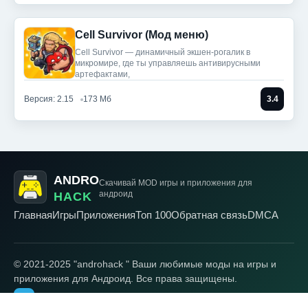
Cell Survivor (Мод меню)
Cell Survivor — динамичный экшен-рогалик в
микромире, где ты управляешь антивирусными
артефактами,
Версия: 2.15
173 Мб
3.4
ANDRO
Скачивай MOD игры
и приложения для
андроид
HACK
Главная
Игры
Приложения
Топ 100
Обратная связь
DMCA
© 2021-2025 "androhack " Ваши любимые моды на игры и
приложения для Андроид. Все права защищены.