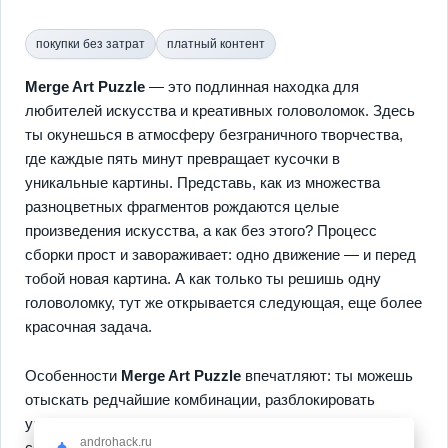
покупки без затрат
платный контент
Merge Art Puzzle
— это подлинная находка для
любителей искусства и креативных головоломок. Здесь
ты окунешься в атмосферу безграничного творчества,
где каждые пять минут превращает кусочки в
уникальные картины. Представь, как из множества
разноцветных фрагментов рождаются целые
произведения искусства, а как без этого? Процесс
сборки прост и завораживает: одно движение — и перед
тобой новая картина. А как только ты решишь одну
головоломку, тут же открывается следующая, еще более
красочная задача.
Особенности
Merge Art Puzzle
впечатляют: ты можешь
отыскать редчайшие комбинации, разблокировать
уникальные коллекции и не просто созерцать, но и
androhack.ru
создавать — а это ли не настоящее вдохновение?