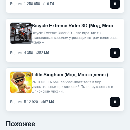
Версия: 1.250.658
1.6 Гб
0
Bicycle Extreme Rider 3D (Мод, Много денег)
Bicycle Extreme Rider 3D – это игра, где ты
становишься королем угрозящих ветрам велотрасс.
Жанр –
Версия: 4.350
352 Мб
0
Little Singham (Мод, Много денег)
PRODUCT NAME забрасывает тебя в мир
увлекательных приключений. Ты погружаешься в
шпионские миссии,
Версия: 5.12.920
467 Мб
0
Похожее