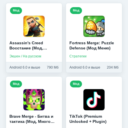
Мод
Мод
Assassin's Creed
Fortress Merge: Puzzle
Восстание (Мод,
Defense (Мод Меню)
Бессмертие, Unlocked)
Экшен / На русском
Стратегии
Android 6.0 и выше
790 Мб
Android 6.0 и выше
204 Мб
Мод
Мод
Brave Merge - Битва и
TikTok (Premium
тактика (Мод, Много
Unlocked + Plugin)
денег)