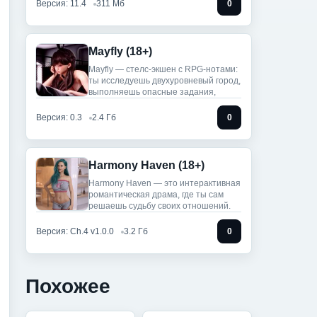
Версия: 11.4
311 Мб
0
Mayfly (18+)
Mayfly — стелс‑экшен с RPG-нотами:
ты исследуешь двухуровневый город,
выполняешь опасные задания,
Версия: 0.3
2.4 Гб
0
Harmony Haven (18+)
Harmony Haven — это интерактивная
романтическая драма, где ты сам
решаешь судьбу своих отношений.
Версия: Ch.4 v1.0.0
3.2 Гб
0
Похожее