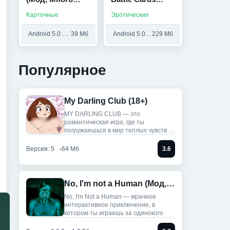
денег)
(18+)
Карточные
Эротические
Android 5.0 и выше
39 Мб
Android 5.0 и выше
229 Мб
Популярное
My Darling Club (18+)
MY DARLING CLUB — это
романтическая игра, где ты
погружаешься в мир теплых чувств и
историй.
Версия: 5
64 Мб
3.6
No, I'm not a Human (Мод, Unlocked)
No, I'm Not a Human — мрачное
интерактивное приключение, в
котором ты играешь за одинокого