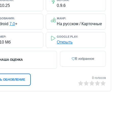
НОВЛЕНО:
ВЕРСИЯ:
.10.25
0.9.6
БОВАНИЯ:
ЖАНР:
droid
7.0
+
На русском / Карточные
МЕР:
GOOGLE PLAY:
110 Мб
Открыть
В избранное
НАША ОЦЕНКА
0
голосов
Ь ОБНОВЛЕНИЕ
0
1
2
3
4
5