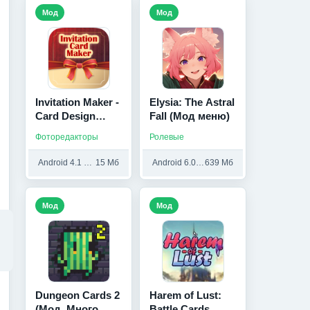
Мод
Мод
Invitation Maker -
Elysia: The Astral
Card Design
Fall (Мод меню)
(Мод, Unlocked)
Фоторедакторы
Ролевые
Android 4.1 и выше
15 Мб
Android 6.0 и выше
639 Мб
Мод
Мод
Dungeon Cards 2
Harem of Lust:
(Мод, Много
Battle Cards