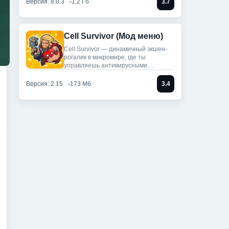
Версия: 8.0.3
1.2 Гб
3.7
Cell Survivor (Мод меню)
Cell Survivor — динамичный экшен-
рогалик в микромире, где ты
управляешь антивирусными
артефактами,
Версия: 2.15
173 Мб
3.4