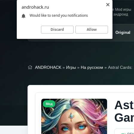
androhack.ru
Andro
Скачивай любимые Mod игры
HACK
и приложения для андроид
Would like to send you notifications
Discard
Allow
Главная
Игры
Приложения
Original
ANDROHACK
»
Игры
»
На русском
» Astral Cards:
Ast
Мод
Ga