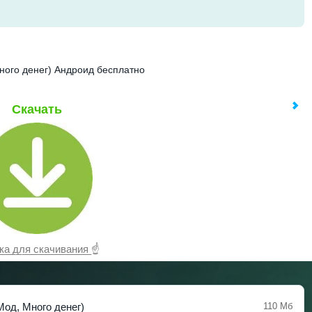
Много денег) Андроид бесплатно
Скачать
̲а̲ ̲д̲л̲я̲ ̲с̲к̲а̲ч̲и̲в̲а̲н̲и̲я̲ ☝
(Мод, Много денег)
110 Мб