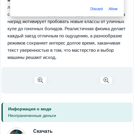
личного почерка. В кампании прогресс измеряется
Discard
Allow
сериями событий, трофеями и лидербордами, а система
наград мотивирует пробовать новые классы от уличных
купе до гоночных болидов. Реалистичная физика делает
каждый заезд отличным по ощущению, а разнообразие
режимов сохраняет интерес долгое время, заканчивая
текст уверенностью в том, что мастерство и выбор
машины решают исход.
Информация о моде
Неограниченные деньги
Скачать