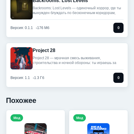
Backrooms: Lost Levels
Backrooms: Lost Levels — одиночный хоррор, где ты
вынужден блуждать по бесконечным коридорам,
Версия: 0.1.1
176 Мб
0
Project 28
Project 28 — мрачная смесь выживания,
строительства и ночной обороны: ты играешь за
Версия: 1.1
1.3 Гб
0
Похожее
Мод
Мод