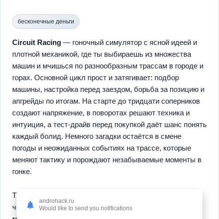
бесконечные деньги
Circuit Racing
— гоночный симулятор с ясной идеей и
плотной механикой, где ты выбираешь из множества
машин и мчишься по разнообразным трассам в городе и
горах. Основной цикл прост и затягивает: подбор
машины, настройка перед заездом, борьба за позицию и
апгрейды по итогам. На старте до тридцати соперников
создают напряжение, в поворотах решают техника и
интуиция, а тест-драйв перед покупкой даёт шанс понять
каждый болид. Немного загадки остаётся в смене
погоды и неожиданных событиях на трассе, которые
меняют тактику и порождают незабываемые моменты в
гонке.
Ты получаешь
многопользовательский режим
для
androhack.ru
честных онлайн-сражений с друзьями и
настройку
Would like to send you notifications
машин
с подкрасом, наклейками и улучшениями для