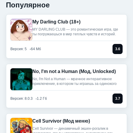
Популярное
My Darling Club (18+)
MY DARLING CLUB — это романтическая игра, где
ты погружаешься в мир теплых чувств и историй.
Версия: 5
64 Мб
3.6
No, I'm not a Human (Мод, Unlocked)
No, I'm Not a Human — мрачное интерактивное
приключение, в котором ты играешь за одинокого
Версия: 8.0.3
1.2 Гб
3.7
Cell Survivor (Мод меню)
Cell Survivor — динамичный экшен-рогалик в