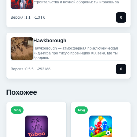
строительства и ночной обороны: ты играешь за
Версия: 1.1
1.3 Гб
0
Hawkborough
Hawkborough — атмосферная приключенческая
инди-игра про тихую провинцию XIX века, где ты
бродишь
Версия: 0.5.5
293 Мб
0
Похожее
Мод
Мод