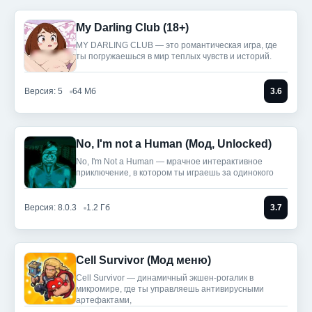
My Darling Club (18+)
MY DARLING CLUB — это романтическая игра, где
ты погружаешься в мир теплых чувств и историй.
Версия: 5
64 Мб
3.6
No, I'm not a Human (Мод, Unlocked)
No, I'm Not a Human — мрачное интерактивное
приключение, в котором ты играешь за одинокого
Версия: 8.0.3
1.2 Гб
3.7
Cell Survivor (Мод меню)
Cell Survivor — динамичный экшен-рогалик в
микромире, где ты управляешь антивирусными
артефактами,