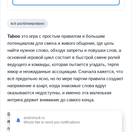
всё разблокировано
Taboo
это игра с простым правилом и большим
потенциалом для смеха и живого общения, где цель
найти нужное слово, обходя запреты и ловушки слов, а
основной игровой цикл состоит в быстрой смене ролей
ведущего и команды, которая пытается угадать, терпя
юмор и неожиданные ассоциации. Сначала кажется, что
всё предельно ясно, но по мере партии правила создают
напряжение и азарт, когда знакомые слова вдруг
оказываются недоступны, и именно эта маленькая
интрига держит внимание до самого конца.
В партии вас ждут
динамичные раунды
и
командная
androhack.ru
подача
, удобные правила для любой компании и
Would like to send you notifications
повседневной обстановки, простой старт и быстрая