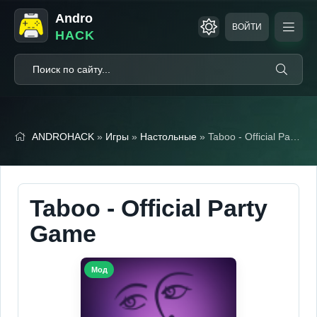
Andro
ВОЙТИ
HACK
ANDROHACK
»
Игры
»
Настольные
» Taboo - Official Party Game (Мод, Unlocked)
Taboo - Official Party
Game
Мод