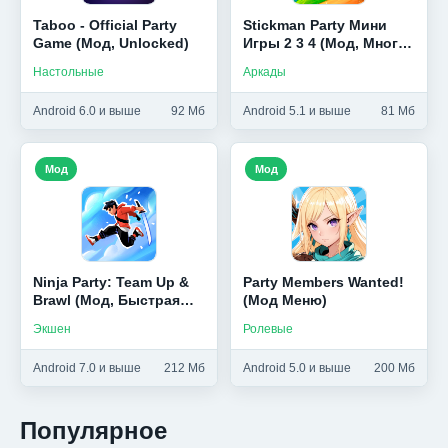
Taboo - Official Party
Stickman Party Мини
Game (Мод, Unlocked)
Игры 2 3 4 (Мод, Много
денег)
Настольные
Аркады
Android 6.0 и выше
92 Мб
Android 5.1 и выше
81 Мб
Мод
Мод
Ninja Party: Team Up &
Party Members Wanted!
Brawl (Мод, Быстрая
(Мод Меню)
игра)
Экшен
Ролевые
Android 7.0 и выше
212 Мб
Android 5.0 и выше
200 Мб
Популярное