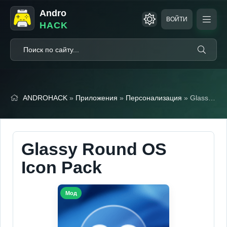
Andro
ВОЙТИ
HACK
ANDROHACK
»
Приложения
»
Персонализация
» Glassy Round OS Icon Pack
Glassy Round OS
Icon Pack
Мод