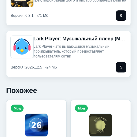
трек, подбираешь фото и быстро собираешь клип на
Версия: 6.3.1
71 Мб
0
Lark Player: Музыкальный плеер (Мод, Unlocked)
Lark Player - это выдающийся музыкальный
проигрыватель, который предоставляет
пользователям сотни
Версия: 2026.12.5
24 Мб
5
Похожее
Мод
Мод