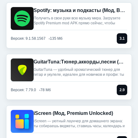
Spotify: музыка и подкасты (Мод, Всё разблокировано)
Получить в свои руки всю музыку мира. Загрузите
Spotify Premium mod APK прямо сейчас, чтобы
Версия: 9.1.58.1567
135 Мб
3.1
GuitarTuna:Тюнер,аккорды,песни (Мод, Premium Unlocked)
GuitarTuna — удобный хроматический тюнер для
гитар и укулеле, идеален для новичков и профи: ты
Версия: 7.79.0
78 Мб
2.9
iScreen (Мод, Premium Unlocked)
iScreen — уютный лаунчер для домашнего экрана:
ты собираешь виджеты, ставишь часы, календарь и