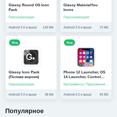
Glassy Round OS Icon
Glassy MaterialYou
Pack
Icons
Персонализация
Персонализация
Android 5.0 и выше
140 Мб
Android 5.0 и выше
75 Мб
Мод
Мод
Glassy Icon Pack
Phone 12 Launcher, OS
(Полная версия)
14 Launcher, Control
Center (Мод, Unlocked)
Персонализация
Инструменты / Приложения на русском
Android 5.0 и выше
38 Мб
Android 4.2 и выше
40 Мб
Популярное