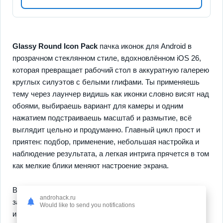
Glassy Round Icon Pack
пачка иконок для Android в
прозрачном стеклянном стиле, вдохновлённом iOS 26,
которая превращает рабочий стол в аккуратную галерею
круглых силуэтов с белыми глифами. Ты применяешь
тему через лаунчер видишь как иконки словно висят над
обоями, выбираешь вариант для камеры и одним
нажатием подстраиваешь масштаб и размытие, всё
выглядит цельно и продуманно. Главный цикл прост и
приятен: подбор, применение, небольшая настройка и
наблюдение результата, а легкая интрига прячется в том
как мелкие блики меняют настроение экрана.
Внутри пакета есть
2500+ иконок
и возможность
androhack.ru
запросить недостающие варианты, плюс набор
Would like to send you notifications
инструментов для подгонки цвета и краёв. Важные