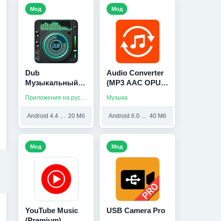
Мод
Мод
Dub
Audio Converter
Музыкальный
(MP3 AAC OPUS)
плеер - мп3
(Мод, Premium
Приложения на русском / Музыка
Музыка
(Мод, Unlocked)
Unlocked)
Android 4.4 и выше
20 Мб
Android 6.0 и выше
40 Мб
Мод
Мод
YouTube Music
USB Camera Pro
(Premium)