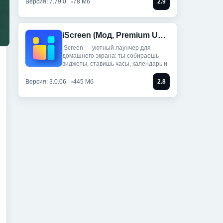
Версия: 7.79.0
78 Мб
2.9
iScreen (Мод, Premium Unlocked)
iScreen — уютный лаунчер для
домашнего экрана: ты собираешь
виджеты, ставишь часы, календарь и
Версия: 3.0.06
445 Мб
2.8