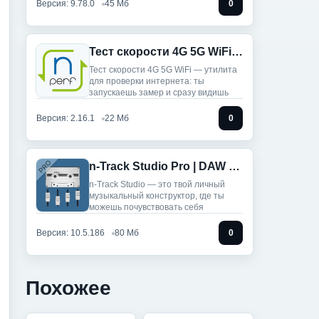
Версия: 9.78.0
45 Мб
0
Тест скорости 4G 5G WiFi (Мод, Premium Unlocked)
Тест скорости 4G 5G WiFi — утилита
для проверки интернета: ты
запускаешь замер и сразу видишь
Версия: 2.16.1
22 Мб
0
n-Track Studio Pro | DAW (Мод, Unlocked)
n-Track Studio — это твой личный
музыкальный конструктор, где ты
можешь почувствовать себя
Версия: 10.5.186
80 Мб
0
Похожее