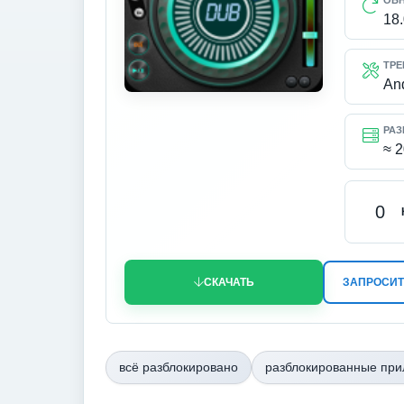
ОБ
18
ТРЕ
An
РАЗ
≈ 
0
СКАЧАТЬ
ЗАПРОСИТ
всё разблокировано
разблокированные пр