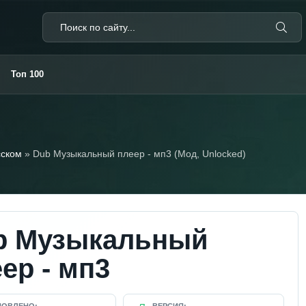
Топ 100
сском
» Dub Музыкальный плеер - мп3 (Мод, Unlocked)
b Музыкальный
ер - мп3