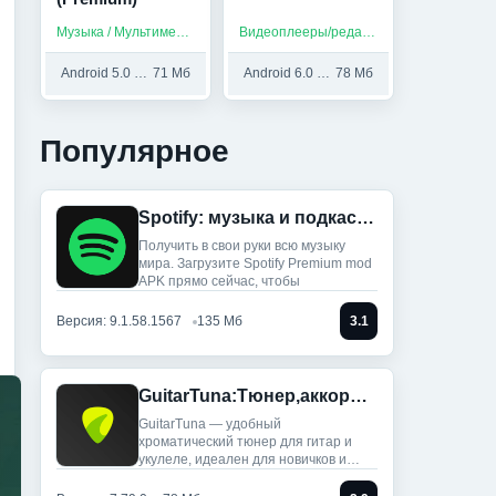
Музыка / Мультимедиа / Приложения на русском
Видеоплееры/редакторы / Платные приложения
Android 5.0 и выше
71 Мб
Android 6.0 и выше
78 Мб
Популярное
Spotify: музыка и подкасты (Мод, Всё разблокировано)
Получить в свои руки всю музыку
мира. Загрузите Spotify Premium mod
APK прямо сейчас, чтобы
Версия: 9.1.58.1567
135 Мб
3.1
GuitarTuna:Тюнер,аккорды,песни (Мод, Premium Unlocked)
GuitarTuna — удобный
хроматический тюнер для гитар и
укулеле, идеален для новичков и
профи: ты