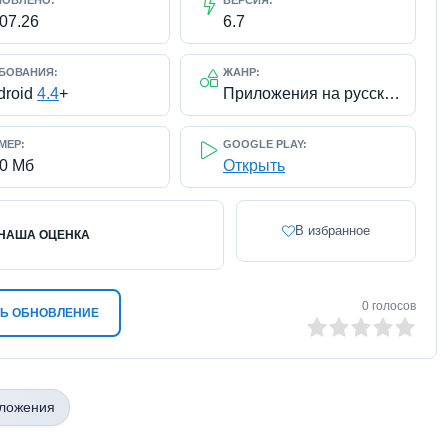
НОВЛЕНО:
ВЕРСИЯ:
.07.26
6.7
БОВАНИЯ:
ЖАНР:
droid
4.4
+
Приложения на русском / Музыка
МЕР:
GOOGLE PLAY:
20 Мб
Открыть
В избранное
НАША ОЦЕНКА
0
голосов
Ь ОБНОВЛЕНИЕ
0
1
2
3
4
5
иложения