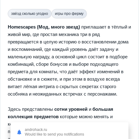
звёзд сколько угодно
игры про ферму
Homescapes (Мод, много звезд)
приглашает в тёплый и
живой мир, где простая механика три в ряд
превращается в целую историю о восстановлении дома
и воспоминаний, где каждый уровень даёт задачу и
маленькую награду, а основной цикл состоит в подборе
комбинаций, сборе бонусов и выборе подходящего
предмета для комнаты, что даёт эффект изменений в
обстановке и в сюжете, и при этом в воздухе всегда
витает лёгкая интрига о скрытых секретах старого
особняка и неожиданных встречах с персонажами.
Здесь представлены
сотни уровней
и
большая
коллекция предметов
которые можно менять и
комбинировать для создания собственного уюта,
androhack.ru
продуманная система прогресса вознаграждает
Would like to send you notifications
активность и позволяет ускоренно открывать новые