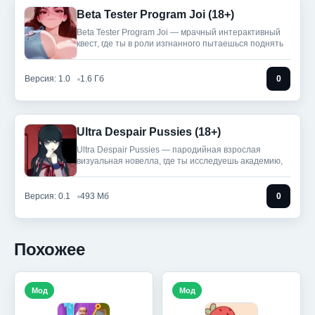
Beta Tester Program Joi (18+)
Beta Tester Program Joi — мрачный интерактивный
квест, где ты в роли изгнанного пытаешься поднять
Версия: 1.0
1.6 Гб
0
Ultra Despair Pussies (18+)
Ultra Despair Pussies — пародийная взрослая
визуальная новелла, где ты исследуешь академию,
Версия: 0.1
493 Мб
0
Похожее
Мод
Мод