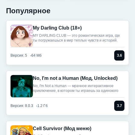
Популярное
My Darling Club (18+)
MY DARLING CLUB — это романтическая игра, где
ты погружаешься в мир теплых чувств и историй.
Версия: 5
64 Мб
3.6
No, I'm not a Human (Мод, Unlocked)
No, I'm Not a Human — мрачное интерактивное
приключение, в котором ты играешь за одинокого
Версия: 8.0.3
1.2 Гб
3.7
Cell Survivor (Мод меню)