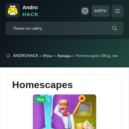
Andro
ВОЙТИ
HACK
ANDROHACK
»
Игры
»
Аркады
» Homescapes (Мод, много звезд)
Homescapes
Мод