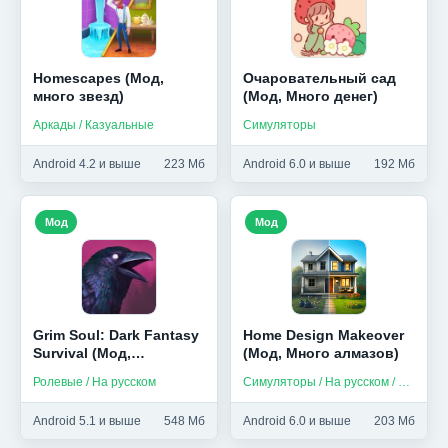
Homescapes (Мод,
Очаровательный сад
много звезд)
(Мод, Много денег)
Аркады / Казуальные
Симуляторы
Android 4.2 и выше
223 Мб
Android 6.0 и выше
192 Мб
Мод
Мод
Grim Soul: Dark Fantasy
Home Design Makeover
Survival (Мод,
(Мод, Много алмазов)
Бесплатный крафт)
Ролевые / На русском
Симуляторы / На русском / Без интернета
Android 5.1 и выше
548 Мб
Android 6.0 и выше
203 Мб