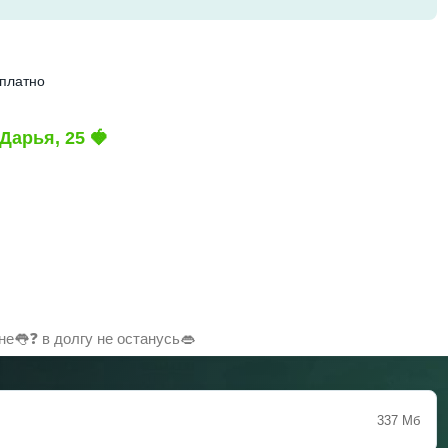
сплатно
Дарья, 25 🍓
е👅❓ в долгу не останусь👄
337 Мб