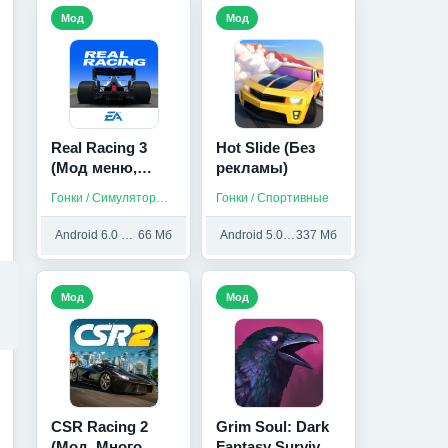
Мод
Мод
Real Racing 3
Hot Slide (Без
(Мод меню,
рекламы)
Много денег)
Гонки / Симуляторы / На русском
Гонки / Спортивные
Android 6.0 и выше
66 Мб
Android 5.0 и выше
337 Мб
Мод
Мод
CSR Racing 2
Grim Soul: Dark
(Мод, Много
Fantasy Survival