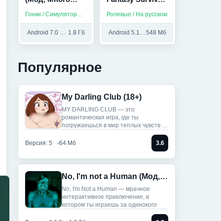
денег/Ключей)
(Мод,
Гонки / Симуляторы / На русском
Ролевые / На русском
Бесплатный
крафт)
Android 7.0 и выше
1.8 Гб
Android 5.1 и выше
548 Мб
Популярное
My Darling Club (18+)
MY DARLING CLUB — это
романтическая игра, где ты
погружаешься в мир теплых чувств и
историй.
Версия: 5
64 Мб
3.6
No, I'm not a Human (Мод, Unlocked)
No, I'm Not a Human — мрачное
интерактивное приключение, в
котором ты играешь за одинокого