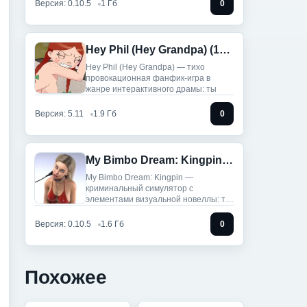
Версия: 0.10.5
1 Гб
0
Hey Phil (Hey Grandpa) (18+)
Hey Phil (Hey Grandpa) — тихо
провокационная фанфик-игра в
жанре интерактивного драмы: ты
Версия: 5.11
1.9 Гб
0
My Bimbo Dream: Kingpin (18+)
My Bimbo Dream: Kingpin —
криминальный симулятор с
элементами визуальной новеллы: ты
вербуешь
Версия: 0.10.5
1.6 Гб
0
Похожее