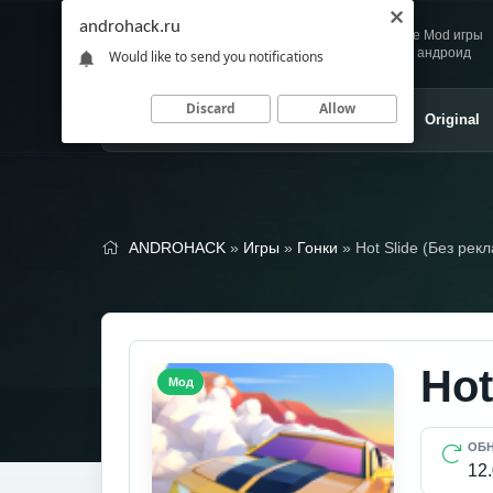
androhack.ru
Andro
Скачивай любимые Mod игры
HACK
и приложения для андроид
Would like to send you notifications
Discard
Allow
Главная
Игры
Приложения
Original
ANDROHACK
»
Игры
»
Гонки
» Hot Slide (Без рек
Hot
Мод
ОБ
12