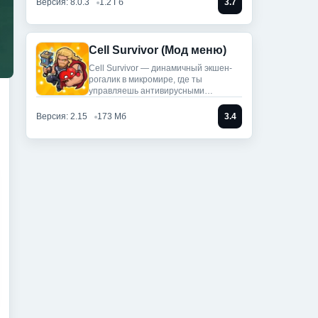
Версия: 8.0.3
1.2 Гб
3.7
Cell Survivor (Мод меню)
Cell Survivor — динамичный экшен-
рогалик в микромире, где ты
управляешь антивирусными
артефактами,
Версия: 2.15
173 Мб
3.4