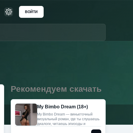
ВОЙТИ
Рекомендуем скачать
My Bimbo Dream (18+)
My Bimbo Dream — виньеточный
визуальный роман, где ты слушаешь
диалоги, читаешь эпизоды и