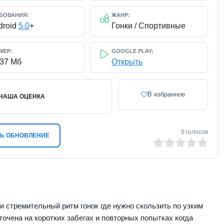
БОВАНИЯ:
ЖАНР:
droid
5.0
+
Гонки / Спортивные
МЕР:
GOOGLE PLAY:
337 Мб
Открыть
В избранное
НАША ОЦЕНКА
0
голосов
Ь ОБНОВЛЕНИЕ
0
1
2
3
4
5
и стремительный ритм гонок где нужно скользить по узким
точена на коротких забегах и повторных попытках когда