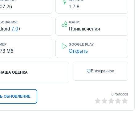
НОВЛЕНО:
ВЕРСИЯ:
.07.26
1.7.8
БОВАНИЯ:
ЖАНР:
droid
7.0
+
Приключения
МЕР:
GOOGLE PLAY:
173 Мб
Открыть
В избранное
НАША ОЦЕНКА
0
голосов
Ь ОБНОВЛЕНИЕ
0
1
2
3
4
5