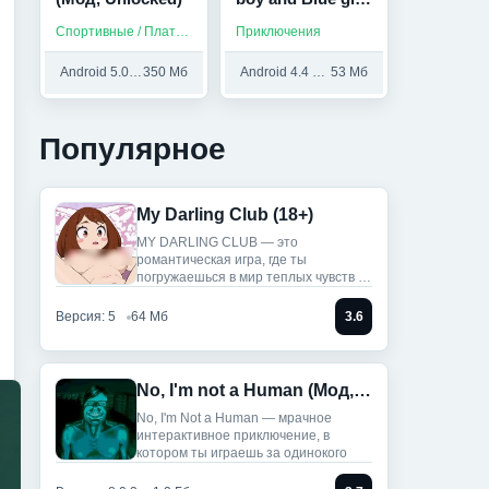
(Мод, Много
Спортивные / Платные / На русском
Приключения
денег)
Android 5.0 и выше
350 Мб
Android 4.4 и выше
53 Мб
Популярное
My Darling Club (18+)
MY DARLING CLUB — это
романтическая игра, где ты
погружаешься в мир теплых чувств и
историй.
Версия: 5
64 Мб
3.6
No, I'm not a Human (Мод, Unlocked)
No, I'm Not a Human — мрачное
интерактивное приключение, в
котором ты играешь за одинокого