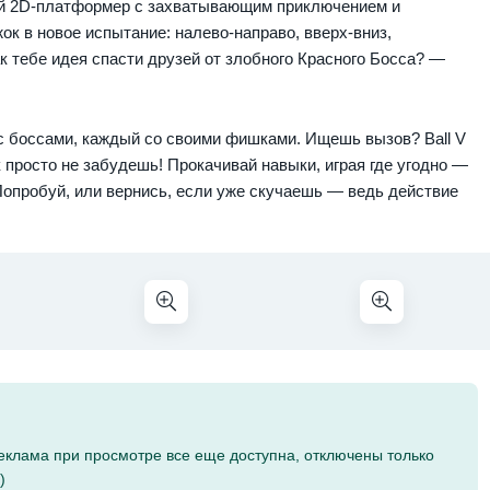
й 2D-платформер с захватывающим приключением и
к в новое испытание: налево-направо, вверх-вниз,
ак тебе идея спасти друзей от злобного Красного Босса? —
с боссами, каждый со своими фишками. Ищешь вызов? Ball V
ак просто не забудешь! Прокачивай навыки, играя где угодно —
Попробуй, или вернись, если уже скучаешь — ведь действие
еклама при просмотре все еще доступна, отключены только
)