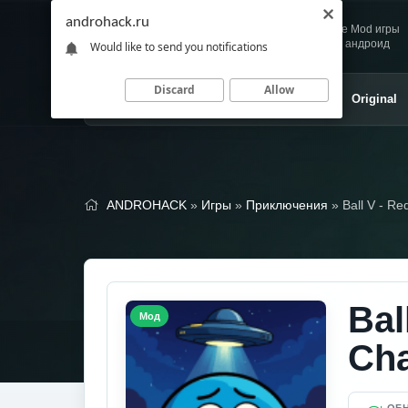
androhack.ru
Andro
Скачивай любимые Mod игры
HACK
и приложения для андроид
Would like to send you notifications
Discard
Allow
Главная
Игры
Приложения
Original
ANDROHACK
»
Игры
»
Приключения
» Ball V - R
Bal
Мод
Cha