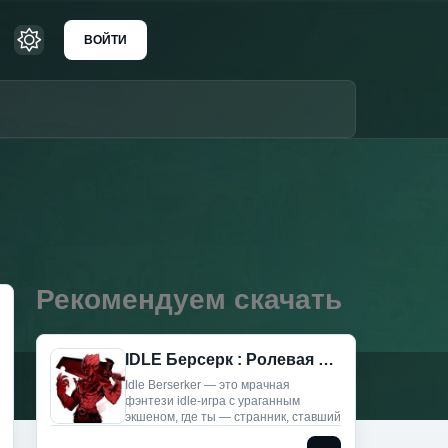
ВОЙТИ
Рекомендуем скачать
IDLE Берсерк : Ролевая игра (Мод Меню)
Idle Berserker — это мрачная
фэнтези idle-игра с ураганным
экшеном, где ты — странник, ставший