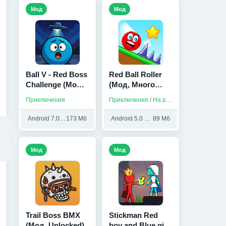
Мод
Мод
Ball V - Red Boss
Red Ball Roller
Challenge (Мод,
(Мод, Много
Без рекламы)
монет)
Приключения
Приключения / На русском / Без интернета
Android 7.0 и выше
173 Мб
Android 5.0 и выше
89 Мб
Мод
Мод
Trail Boss BMX
Stickman Red
(Мод, Unlocked)
boy and Blue girl