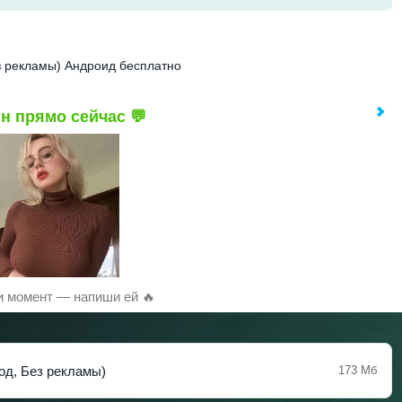
ез рекламы) Андроид бесплатно
н прямо сейчас 💬
и момент — напиши ей 🔥
Мод, Без рекламы)
173 Мб