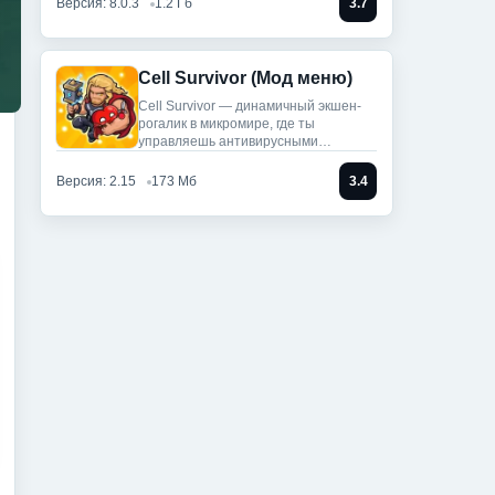
Версия: 8.0.3
1.2 Гб
3.7
Cell Survivor (Мод меню)
Cell Survivor — динамичный экшен-
рогалик в микромире, где ты
управляешь антивирусными
артефактами,
Версия: 2.15
173 Мб
3.4