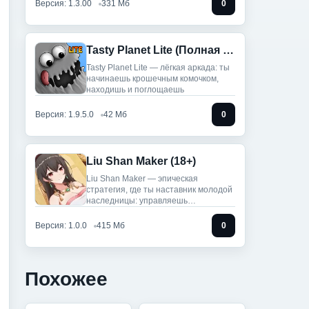
Версия: 1.3.00
331 Мб
0
Tasty Planet Lite (Полная версия)
Tasty Planet Lite — лёгкая аркада: ты
начинаешь крошечным комочком,
находишь и поглощаешь
Версия: 1.9.5.0
42 Мб
0
Liu Shan Maker (18+)
Liu Shan Maker — эпическая
стратегия, где ты наставник молодой
наследницы: управляешь
провинцией,
Версия: 1.0.0
415 Мб
0
Похожее