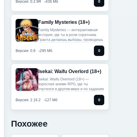
Версия: 0.2.9R
436 Мб
0
Family Mysteries (18+)
Family Mysteries — интерактивная
история, где ты в роли соратника
Гранта делаешь выборы, проводишь
Версия: 0.9
295 Мб
0
Isekai: Waifu Overlord (18+)
Isekai: Waifu Overlord (18+) —
взрослая аниме-RPG, где ты
очутился в другом мире и по заданию
Версия: 2.16.2
127 Мб
0
Похожее