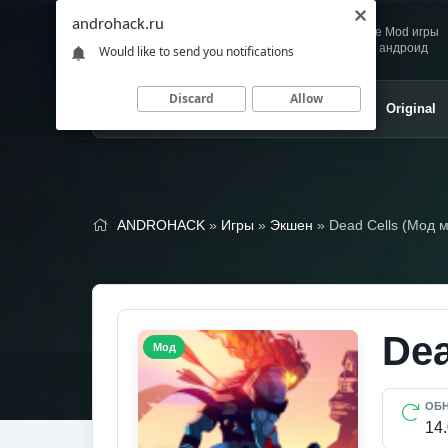
androhack.ru
Andro
Скачивай любимые Mod игры
HACK
и приложения для андроид
Would like to send you notifications
Discard
Allow
Главная
Игры
Приложения
Original
ANDROHACK
»
Игры
»
Экшен
» Dead Cells (Мод 
Dea
Мод
ОБ
14