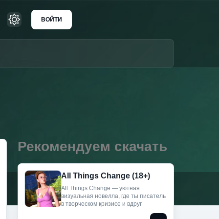
ВОЙТИ
Рекомендуем скачать
All Things Change (18+)
All Things Change — уютная
визуальная новелла, где ты писатель
в творческом кризисе и вдруг