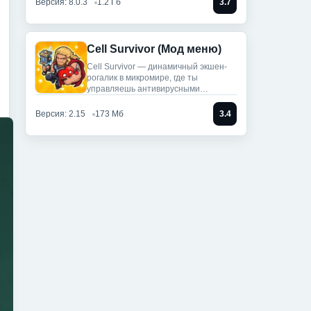
Версия: 8.0.3
1.2 Гб
3.7
Cell Survivor (Мод меню)
Cell Survivor — динамичный экшен-
рогалик в микромире, где ты
управляешь антивирусными
артефактами,
Версия: 2.15
173 Мб
3.4