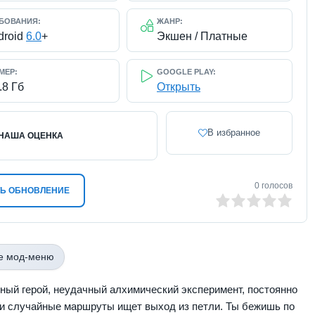
БОВАНИЯ:
ЖАНР:
droid
6.0
+
Экшен / Платные
МЕР:
GOOGLE PLAY:
.8 Гб
Открыть
В избранное
НАША ОЦЕНКА
0
голосов
Ь ОБНОВЛЕНИЕ
0
1
2
3
4
5
е мод-меню
авный герой, неудачный алхимический эксперимент, постоянно
 и случайные маршруты ищет выход из петли. Ты бежишь по