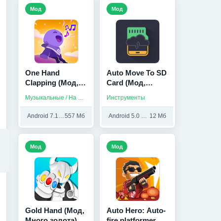
Мод
Мод
One Hand
Auto Move To SD
Clapping (Мод,
Card (Мод,
Unlocked)
Unlocked)
Музыкальные / На русском
Инструменты
Android 7.1 и выше
557 Мб
Android 5.0 и выше
12 Мб
Мод
Мод
Gold Hand (Мод,
Auto Hero: Auto-
Много золота)
fire platformer