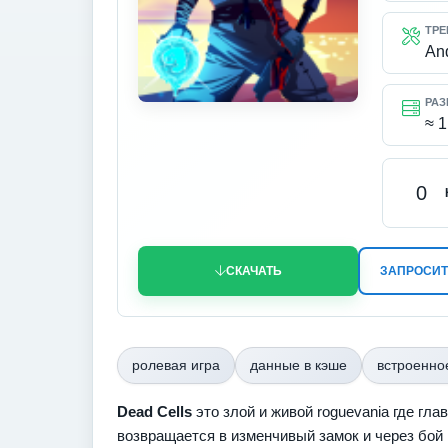
ТРЕ
An
РАЗ
≈ 1
0
СКАЧАТЬ
ЗАПРОСИТ
ролевая игра
данные в кэше
встроенно
Dead Cells
это злой и живой roguevania где гл
возвращается в изменчивый замок и через бой