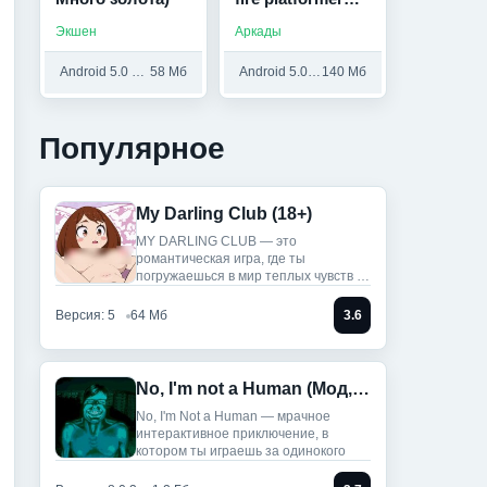
(Мод, Много
Экшен
Аркады
денег)
Android 5.0 и выше
58 Мб
Android 5.0 и выше
140 Мб
Популярное
My Darling Club (18+)
MY DARLING CLUB — это
романтическая игра, где ты
погружаешься в мир теплых чувств и
историй.
Версия: 5
64 Мб
3.6
No, I'm not a Human (Мод, Unlocked)
No, I'm Not a Human — мрачное
интерактивное приключение, в
котором ты играешь за одинокого