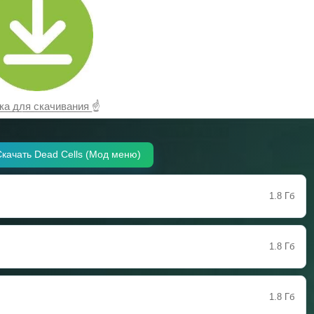
̲а̲ ̲д̲л̲я̲ ̲с̲к̲а̲ч̲и̲в̲а̲н̲и̲я̲ ☝
качать Dead Cells (Мод меню)
1.8 Гб
1.8 Гб
1.8 Гб