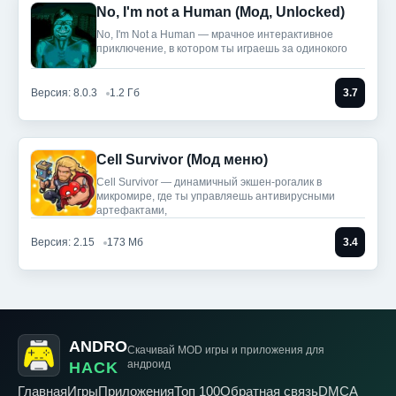
No, I'm not a Human (Мод, Unlocked)
No, I'm Not a Human — мрачное интерактивное
приключение, в котором ты играешь за одинокого
Версия: 8.0.3
1.2 Гб
3.7
Cell Survivor (Мод меню)
Cell Survivor — динамичный экшен-рогалик в
микромире, где ты управляешь антивирусными
артефактами,
Версия: 2.15
173 Мб
3.4
ANDRO
Скачивай MOD игры
и приложения для
андроид
HACK
Главная
Игры
Приложения
Топ 100
Обратная связь
DMCA