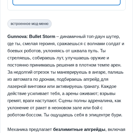
встроенное мод-меню
Gunnova: Bullet Storm
– динамичный топ-даун шутер,
где ты, смелая героиня, сражаешься с волнами солдат и
боевых роботов, уклоняясь от шквала пуль. Ты
стреляешь, собираешь лут, улучшаешь оружие и
постоянно принимаешь решения в плотном темпе арен.
За недолгий отрезок ты маневрируешь в ангаре, палишь
из автомата по дронам, подбираешь апгрейд для
лазерной винтовки или активируешь гранату. Каждое
действие усиливает тебя, а арены оживают; взрывы
гремят, враги наступают. Сцены полны адреналина, как
уклонение от ракет в неоновом зале или бой с
роботом‑боссом. Ты ощущаешь себя в эпицентре бури.
Механика предлагает
безлимитные апгрейды
, включая