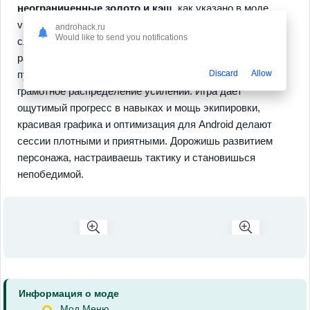
неограниченные золото и кэш
, как указано в моде
v1.0.742, и динамичные бои с возрастающей
androhack.ru
Would like to send you notifications
сложностью. Ты растешь через сбор ресурсов,
разблокировку оружия, от пистолетов до плазменных
Discard
Allow
пушек, участие в долгих или коротких матчах и
грамотное распределение усилений. Игра дает
ощутимый прогресс в навыках и мощь экипировки,
красивая графика и оптимизация для Android делают
сессии плотными и приятными. Дорожишь развитием
персонажа, настраиваешь тактику и становишься
непобедимой.
Информация о моде
Мод Меню