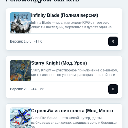
Infinity Blade (Полная версия)
Infinity Blade — мрачная экшен-RPG от третьего
лица: ты наследник, меряешься в дуэлях один на
Версия: 1.0.5
1 Гб
0
Starry Knight (Мод, Урон)
Starry Knight — рукотворное приключение с экшеном,
где ты лазаешь по уровням, расхариваешь тайны и
Версия: 2.3
143 Мб
0
Стрельба из пистолета (Мод, Много денег)
Guns Fire Squad — это живой шутер, где ты
выбираешь снаряжение, входишь в зону и борешься
за