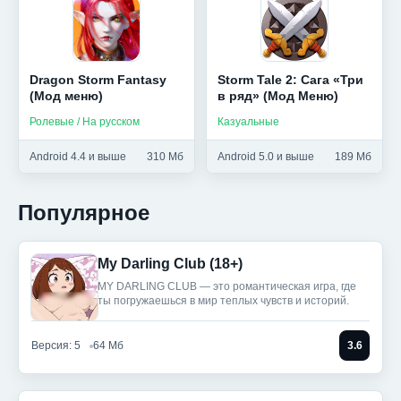
Dragon Storm Fantasy
Storm Tale 2: Сага «Три
(Мод меню)
в ряд» (Мод Меню)
Ролевые / На русском
Казуальные
Android 4.4 и выше
310 Мб
Android 5.0 и выше
189 Мб
Популярное
My Darling Club (18+)
MY DARLING CLUB — это романтическая игра, где
ты погружаешься в мир теплых чувств и историй.
Версия: 5
64 Мб
3.6