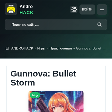
Andro
ВОЙТИ
HACK
ANDROHACK
»
Игры
»
Приключения
» Gunnova: Bullet Storm (Мод меню)
Gunnova: Bullet
Storm
Мод