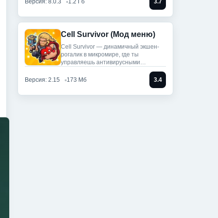
Версия: 8.0.3
1.2 Гб
3.7
Cell Survivor (Мод меню)
Cell Survivor — динамичный экшен-
рогалик в микромире, где ты
управляешь антивирусными
артефактами,
Версия: 2.15
173 Мб
3.4