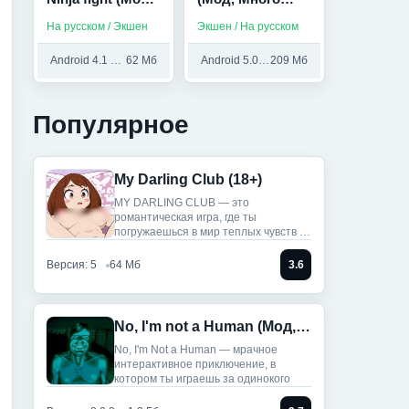
Большая
денег)
На русском / Экшен
Экшен / На русском
награда)
Android 4.1 и выше
62 Мб
Android 5.0 и выше
209 Мб
Популярное
My Darling Club (18+)
MY DARLING CLUB — это
романтическая игра, где ты
погружаешься в мир теплых чувств и
историй.
Версия: 5
64 Мб
3.6
No, I'm not a Human (Мод, Unlocked)
No, I'm Not a Human — мрачное
интерактивное приключение, в
котором ты играешь за одинокого