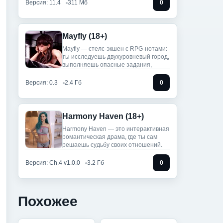
Версия: 11.4
311 Мб
0
Mayfly (18+)
Mayfly — стелс‑экшен с RPG-нотами:
ты исследуешь двухуровневый город,
выполняешь опасные задания,
Версия: 0.3
2.4 Гб
0
Harmony Haven (18+)
Harmony Haven — это интерактивная
романтическая драма, где ты сам
решаешь судьбу своих отношений.
Версия: Ch.4 v1.0.0
3.2 Гб
0
Похожее