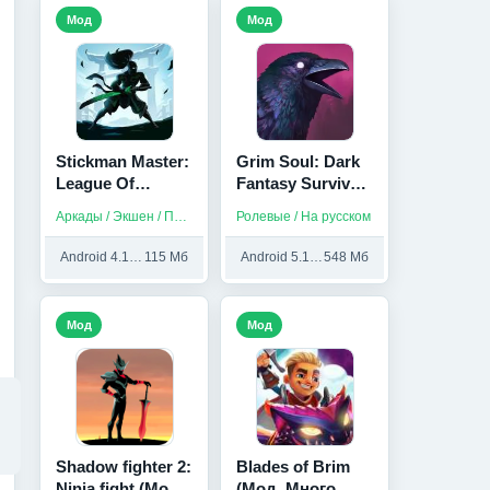
Мод
Мод
Stickman Master:
Grim Soul: Dark
League Of
Fantasy Survival
Shadow - Ninja
(Мод,
Аркады / Экшен / Платные
Ролевые / На русском
Fight (Мод
Бесплатный
меню)
крафт)
Android 4.1 и выше
115 Мб
Android 5.1 и выше
548 Мб
Мод
Мод
Shadow fighter 2:
Blades of Brim
Ninja fight (Мод,
(Мод, Много