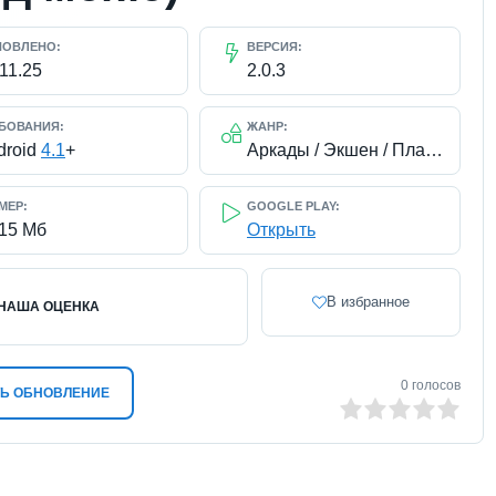
НОВЛЕНО:
ВЕРСИЯ:
11.25
2.0.3
БОВАНИЯ:
ЖАНР:
droid
4.1
+
Аркады / Экшен / Платные
МЕР:
GOOGLE PLAY:
115 Мб
Открыть
В избранное
НАША ОЦЕНКА
0
голосов
Ь ОБНОВЛЕНИЕ
0
1
2
3
4
5