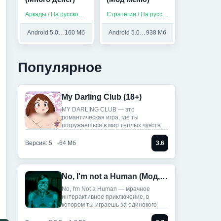
Аркады / На русском / Без интернета
Стратегии / На русском
Android 5.0 и выше
160 Мб
Android 5.0 и выше
938 Мб
Популярное
My Darling Club (18+)
MY DARLING CLUB — это
романтическая игра, где ты
погружаешься в мир теплых чувств и
историй.
Версия: 5
64 Мб
3.6
No, I'm not a Human (Мод, Unlocked)
No, I'm Not a Human — мрачное
интерактивное приключение, в
котором ты играешь за одинокого