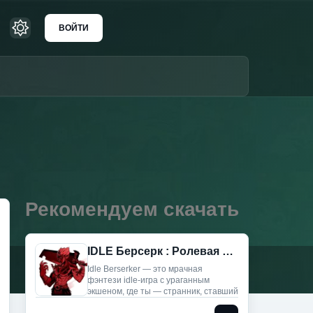
ВОЙТИ
Рекомендуем скачать
IDLE Берсерк : Ролевая игра (Мод Меню)
Idle Berserker — это мрачная
фэнтези idle-игра с ураганным
экшеном, где ты — странник, ставший