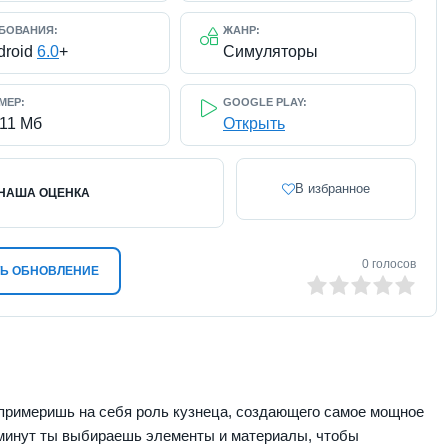
БОВАНИЯ:
ЖАНР:
droid
6.0
+
Симуляторы
МЕР:
GOOGLE PLAY:
211 Мб
Открыть
В избранное
НАША ОЦЕНКА
0
голосов
Ь ОБНОВЛЕНИЕ
0
1
2
3
4
5
ы примеришь на себя роль кузнеца, создающего самое мощное
ь минут ты выбираешь элементы и материалы, чтобы