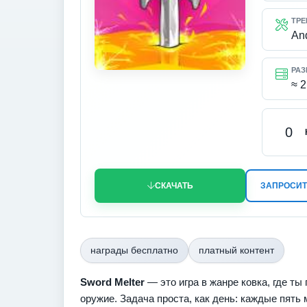
ТРЕ
An
РАЗ
≈ 
0
СКАЧАТЬ
ЗАПРОСИТ
награды бесплатно
платный контент
Sword Melter
— это игра в жанре ковка, где т
оружие. Задача проста, как день: каждые пят