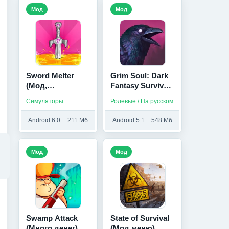
Мод
Мод
Sword Melter
Grim Soul: Dark
(Мод,
Fantasy Survival
Бесплатные
(Мод,
Симуляторы
Ролевые / На русском
награды)
Бесплатный
крафт)
Android 6.0 и выше
211 Мб
Android 5.1 и выше
548 Мб
Мод
Мод
Swamp Attack
State of Survival
(Много денег)
(Мод меню)