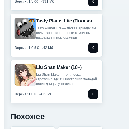
Версия: 1.3.00
331 Мб
0
Tasty Planet Lite (Полная версия)
Tasty Planet Lite — лёгкая аркада: ты
начинаешь крошечным комочком,
находишь и поглощаешь
Версия: 1.9.5.0
42 Мб
0
Liu Shan Maker (18+)
Liu Shan Maker — эпическая
стратегия, где ты наставник молодой
наследницы: управляешь
провинцией,
Версия: 1.0.0
415 Мб
0
Похожее