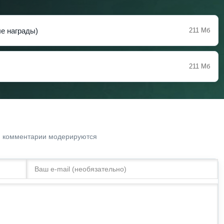
ые награды)
211 Мб
211 Мб
. комментарии модерируются