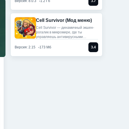
Версия: 8.0.3
1.2 Гб
3.7
Cell Survivor (Мод меню)
Cell Survivor — динамичный экшен-
рогалик в микромире, где ты
управляешь антивирусными
артефактами,
Версия: 2.15
173 Мб
3.4