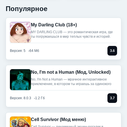
Популярное
My Darling Club (18+)
MY DARLING CLUB — это романтическая игра, где
ты погружаешься в мир теплых чувств и историй.
Версия: 5
64 Мб
3.6
No, I'm not a Human (Мод, Unlocked)
No, I'm Not a Human — мрачное интерактивное
приключение, в котором ты играешь за одинокого
Версия: 8.0.3
1.2 Гб
3.7
Cell Survivor (Мод меню)
Cell Survivor — динамичный экшен-рогалик в