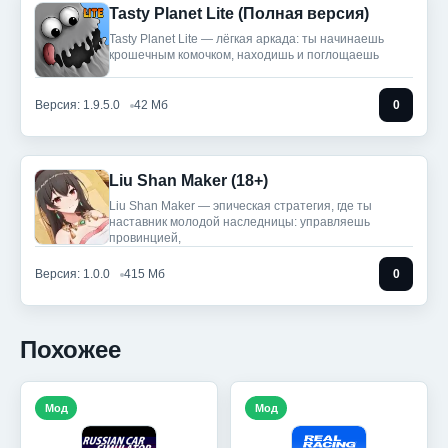
Tasty Planet Lite (Полная версия)
Tasty Planet Lite — лёгкая аркада: ты начинаешь
крошечным комочком, находишь и поглощаешь
Версия: 1.9.5.0
42 Мб
0
Liu Shan Maker (18+)
Liu Shan Maker — эпическая стратегия, где ты
наставник молодой наследницы: управляешь
провинцией,
Версия: 1.0.0
415 Мб
0
Похожее
Мод
Мод