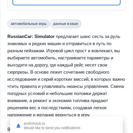
автомобильные игры
данные в кэше
RussianCar: Simulator
предлагает шанс сесть за руль
знакомых и редких машин и отправиться в путь по
разным пейзажам. Игровой цикл прост и вовлекает, вы
выбираете автомобиль, настраиваете параметры и
выходите на дорогу, где каждый рейс несет свои
сюрпризы. В основе лежит сочетание свободного
исследования и серий коротких миссий, в которых важно
чтить правила и улавливать нюансы управления. Смена
погодных условий и небольшие поломки держат
внимание, а ремонт и экономия топлива придают
решениям вес и последствиям, создавая легкое
напряжение и желание вернуться в игру.
androhack.ru
Would like to send you notifications
В игре выделяются
реалистичная физика
и
широкая