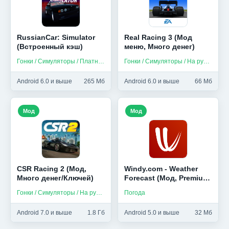
RussianCar: Simulator
Real Racing 3 (Мод
(Встроенный кэш)
меню, Много денег)
Гонки / Симуляторы / Платные / На русском
Гонки / Симуляторы / На русском
Android 6.0 и выше
265 Мб
Android 6.0 и выше
66 Мб
Мод
Мод
CSR Racing 2 (Мод,
Windy.com - Weather
Много денег/Ключей)
Forecast (Мод, Premium
Unlocked)
Гонки / Симуляторы / На русском
Погода
Android 7.0 и выше
1.8 Гб
Android 5.0 и выше
32 Мб