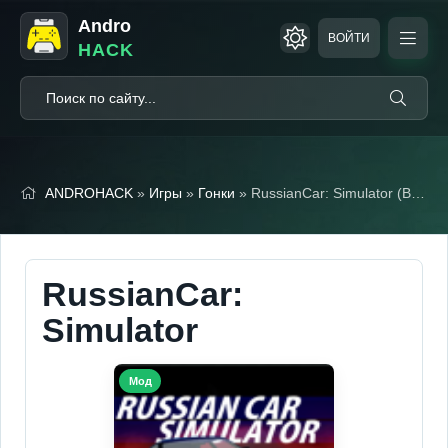
Andro
ВОЙТИ
HACK
ANDROHACK
»
Игры
»
Гонки
» RussianCar: Simulator (Встроенный кэш)
RussianCar:
Simulator
Мод