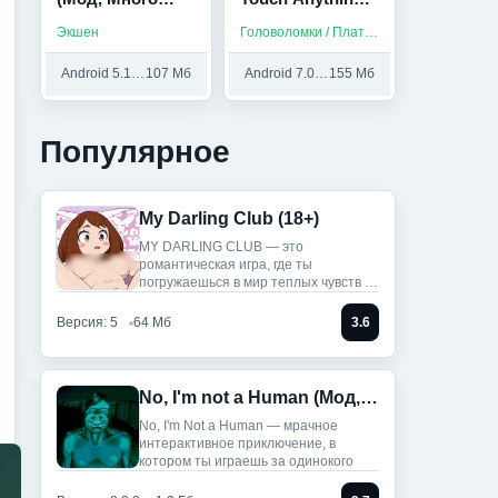
денег)
(полная версия)
Экшен
Головоломки / Платные
Android 5.1 и выше
107 Мб
Android 7.0 и выше
155 Мб
Популярное
My Darling Club (18+)
MY DARLING CLUB — это
романтическая игра, где ты
погружаешься в мир теплых чувств и
историй.
Версия: 5
64 Мб
3.6
No, I'm not a Human (Мод, Unlocked)
No, I'm Not a Human — мрачное
интерактивное приключение, в
котором ты играешь за одинокого