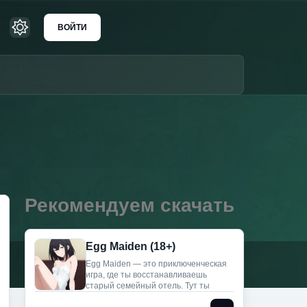
ВОЙТИ
Рекомендуем скачать
Egg Maiden (18+)
Egg Maiden — это приключенческая
игра, где ты восстанавливаешь
старый семейный отель. Тут ты