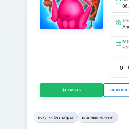
ОБ
06
ТРЕ
An
РАЗ
≈ 
0
СКАЧАТЬ
ЗАПРОСИТ
покупки без затрат
платный контент