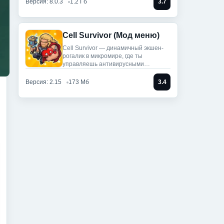
Версия: 8.0.3
1.2 Гб
3.7
Cell Survivor (Мод меню)
Cell Survivor — динамичный экшен-
рогалик в микромире, где ты
управляешь антивирусными
артефактами,
Версия: 2.15
173 Мб
3.4