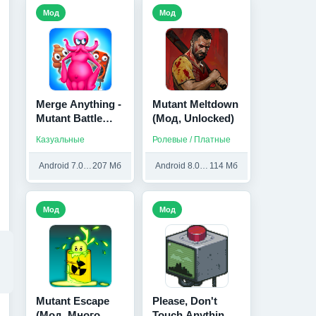
Мод
Мод
Merge Anything -
Mutant Meltdown
Mutant Battle
(Мод, Unlocked)
(Мод,
Казуальные
Ролевые / Платные
Бесплатные
награды)
Android 7.0 и выше
207 Мб
Android 8.0 и выше
114 Мб
Мод
Мод
Mutant Escape
Please, Don't
(Мод, Много
Touch Anything