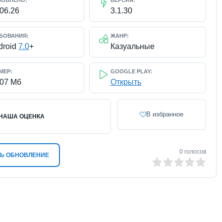
НОВЛЕНО:
ВЕРСИЯ:
.06.26
3.1.30
БОВАНИЯ:
ЖАНР:
droid
7.0
+
Казуальные
МЕР:
GOOGLE PLAY:
207 Мб
Открыть
В избранное
НАША ОЦЕНКА
0
голосов
Ь ОБНОВЛЕНИЕ
0
1
2
3
4
5