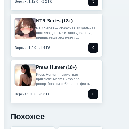
Версия: 1.12.0
2.2 Гб
5
NTR Series (18+)
NTR Series — сюжетная визуальная
новелла, где ты читаешь диалоги,
принимаешь решения и
наблюдаешь,
Версия: 1.2.0
1.4 Гб
0
Press Hunter (18+)
Press Hunter — сюжетная
приключенческая игра про
репортёра: ты собираешь факты,
берёшь интервью,
Версия: 0.0.6
3.2 Гб
0
Похожее