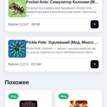
Pocket Ants: Симулятор Колонии (Мод, Режим Бога/Скорость)
Погрузитесь в микро-мир муравьев с Pocket Ants.
Каждый муравей в вашей колонии имеет свою роль:
от
Версия: 0.1147
88 Мб
5
Pickle Pete: Уцелевший (Мод, Много денег)
Pickle Pete: Survivor — экшен с черным юмором, где
ты в роли огуречного героя пробиваешься сквозь
Версия: 2.17.3
222 Мб
0
Похожее
Мод
Мод