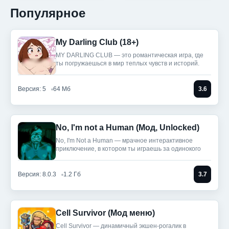
Популярное
My Darling Club (18+)
MY DARLING CLUB — это романтическая игра, где
ты погружаешься в мир теплых чувств и историй.
Версия: 5
64 Мб
3.6
No, I'm not a Human (Мод, Unlocked)
No, I'm Not a Human — мрачное интерактивное
приключение, в котором ты играешь за одинокого
Версия: 8.0.3
1.2 Гб
3.7
Cell Survivor (Мод меню)
Cell Survivor — динамичный экшен-рогалик в