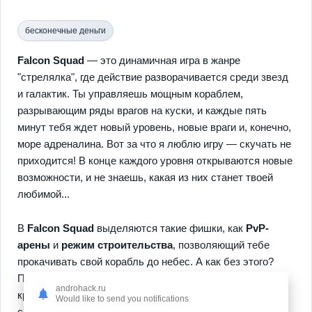
бесконечные деньги
Falcon Squad
— это динамичная игра в жанре
"стрелялка", где действие разворачивается среди звезд
и галактик. Ты управляешь мощным кораблем,
разрывающим ряды врагов на куски, и каждые пять
минут тебя ждет новый уровень, новые враги и, конечно,
море адреналина. Вот за что я люблю игру — скучать не
приходится! В конце каждого уровня открываются новые
возможности, и не знаешь, какая из них станет твоей
любимой...
В
Falcon Squad
выделяются такие фишки, как
PvP-
арены
и
режим строительства
, позволяющий тебе
прокачивать свой корабль до небес. А как без этого?
Постепенно ты станешь мастером: тебя ждут сезоны и
androhack.ru
кросс-платформа, играй где и когда хочешь. Онлайн-
Would like to send you notifications
состязания только восстанавливают твою веру в