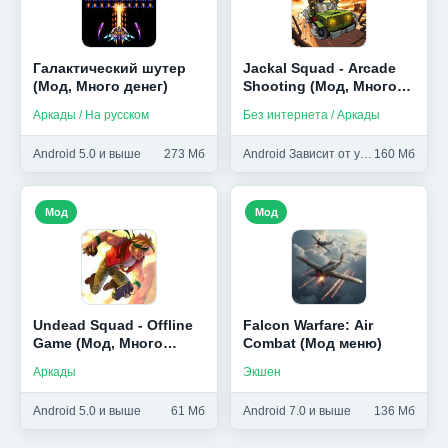
Галактический шутер
Jackal Squad - Arcade
(Мод, Много денег)
Shooting (Мод, Много
денег)
Аркады / На русском
Без интернета / Аркады
Android 5.0 и выше
273 Мб
Android Зависит от устройства и выше
160 Мб
Мод
Мод
Undead Squad - Offline
Falcon Warfare: Air
Game (Мод, Много
Combat (Мод меню)
денег)
Аркады
Экшен
Android 5.0 и выше
61 Мб
Android 7.0 и выше
136 Мб