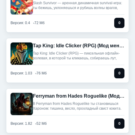
Slash Survivor — аренная динамичная survival-игра:
ты бежишь, уклоняешься и рубишь волны врагов,
Версия: 0.4
72 Мб
0
Tap King: Idle Clicker (RPG) (Мод меню)
Tap King: Idle Clicker (RPG) — пиксельная офлайн-
ролевая, в которой ты кликаешь, собираешь лут,
Версия: 1.03
76 Мб
0
Ferryman from Hades Roguelike (Мод, Бесплатные покупки)
В Ferryman from Hades Roguelike ты становишься
Хароном: тишина, весло, прохладный свист кокита.
Версия: 1.82
52 Мб
0