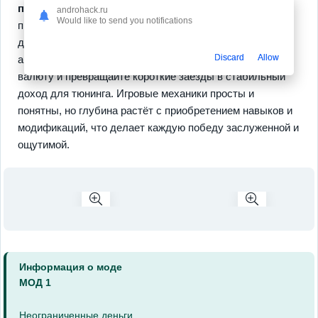
прокачки
, которая делает каждую сессию заметно
androhack.ru
Would like to send you notifications
прогрессирующей, а также случайные события на
дороге, добавляющие адреналина. Усовершенствуйте
Discard
Allow
авто, откройте специальные приёмы, накапливайте
валюту и превращайте короткие заезды в стабильный
доход для тюнинга. Игровые механики просты и
понятны, но глубина растёт с приобретением навыков и
модификаций, что делает каждую победу заслуженной и
ощутимой.
Информация о моде
МОД 1
Неограниченные деньги