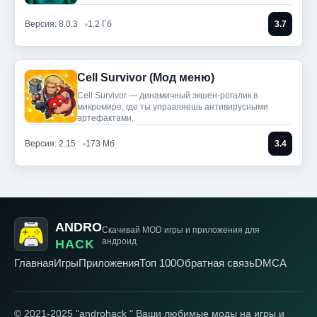
Версия: 8.0.3
1.2 Гб
3.7
Cell Survivor (Мод меню)
Cell Survivor — динамичный экшен-рогалик в
микромире, где ты управляешь антивирусными
артефактами,
Версия: 2.15
173 Мб
3.4
ANDRO
Скачивай MOD игры
и приложения для
андроид
HACK
Главная
Игры
Приложения
Топ 100
Обратная связь
DMCA
© 2021-2025 "androhack " Ваши любимые моды на игры и