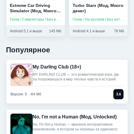
Extreme Car Driving
Turbo Stars (Мод, Много
Simulator (Мод, Много
денег)
денег/без рекламы)
Гонки / Симуляторы / Без интернета / На русском
Гонки / На русском / Без интернета
Android 5.1 и выше
145 Мб
Android 4.1 и выше
78 Мб
Популярное
My Darling Club (18+)
MY DARLING CLUB — это романтическая игра, где
ты погружаешься в мир теплых чувств и историй.
Версия: 5
64 Мб
3.6
No, I'm not a Human (Мод, Unlocked)
No, I'm Not a Human — мрачное интерактивное
приключение, в котором ты играешь за одинокого