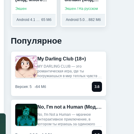
денег)
Большая
Экшен
Экшен / На русском
награда)
Android 4.1 и выше
65 Мб
Android 5.0 и выше
882 Мб
Популярное
My Darling Club (18+)
MY DARLING CLUB — это
романтическая игра, где ты
погружаешься в мир теплых чувств и
историй.
Версия: 5
64 Мб
3.6
No, I'm not a Human (Мод, Unlocked)
No, I'm Not a Human — мрачное
интерактивное приключение, в
котором ты играешь за одинокого