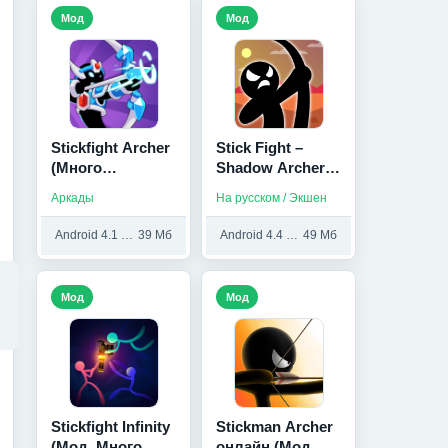
Мод
Мод
Stickfight Archer
Stick Fight –
(Много
Shadow Archer
денег/Unlocked/
Battle Arena
Аркады
На русском / Экшен
мод меню)
(Мод,
Бесплатные
Android 4.1 и выше
39 Мб
Android 4.4 и выше
49 Мб
покупки)
Мод
Мод
Stickfight Infinity
Stickman Archer
(Мод, Много
онлайн (Мод,