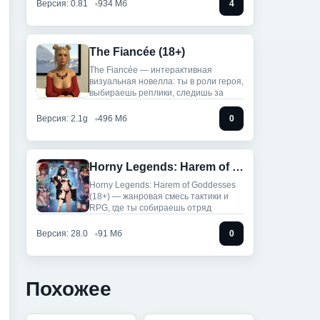
Версия: 0.81
934 Мб
4
The Fiancée (18+)
The Fiancée — интерактивная
визуальная новелла: ты в роли героя,
выбираешь реплики, следишь за
Версия: 2.1g
496 Мб
0
Horny Legends: Harem of Goddesses (18+)
Horny Legends: Harem of Goddesses
(18+) — жанровая смесь тактики и
RPG, где ты собираешь отряд
Версия: 28.0
91 Мб
0
Похожее