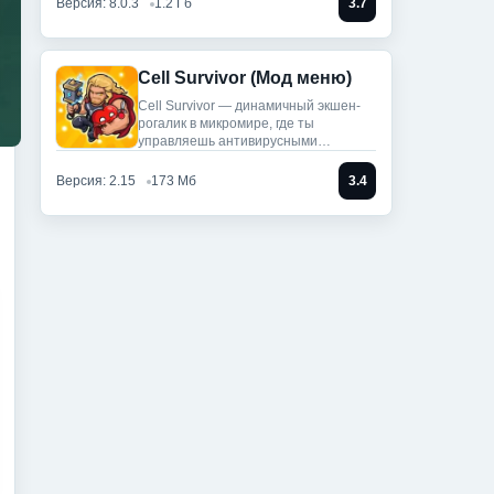
Версия: 8.0.3
1.2 Гб
3.7
Cell Survivor (Мод меню)
Cell Survivor — динамичный экшен-
рогалик в микромире, где ты
управляешь антивирусными
артефактами,
Версия: 2.15
173 Мб
3.4