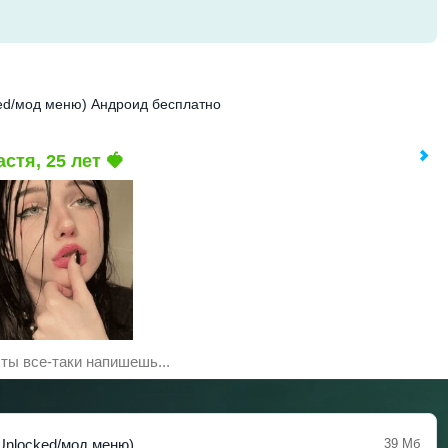
cked/мод меню) Андроид бесплатно
астя, 25 лет 🍓
 ты все-таки напишешь...
/Unlocked/мод меню)
39 Мб