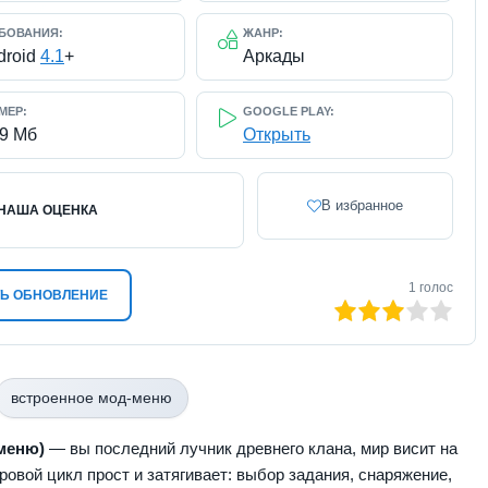
БОВАНИЯ:
ЖАНР:
droid
4.1
+
Аркады
МЕР:
GOOGLE PLAY:
39 Мб
Открыть
В избранное
НАША ОЦЕНКА
1
голос
Ь ОБНОВЛЕНИЕ
60
1
2
3
4
5
встроенное мод-меню
 меню)
— вы последний лучник древнего клана, мир висит на
ровой цикл прост и затягивает: выбор задания, снаряжение,