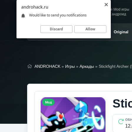
androhack.ru
Andro
Скачивай любимые Mod игры
HACK
и приложения для андроид
Would like to send you notifications
Discard
Allow
Главная
Игры
Приложения
Original
ANDROHACK
»
Игры
»
Аркады
» Stickfight Arche
Sti
Мод
ОБ
12