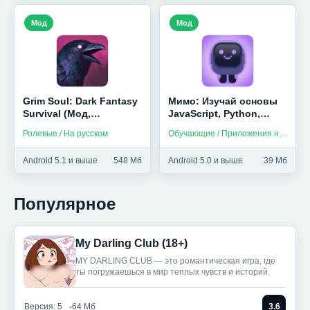
Мод
Мод
Grim Soul: Dark Fantasy
Мимо: Изучай основы
Survival (Мод,
JavaScript, Python,
Бесплатный крафт)
HTML и др (Мод,
Ролевые / На русском
Обучающие / Приложения на русском
Unlocked)
Android 5.1 и выше
548 Мб
Android 5.0 и выше
39 Мб
Популярное
My Darling Club (18+)
MY DARLING CLUB — это романтическая игра, где
ты погружаешься в мир теплых чувств и историй.
Версия: 5
64 Мб
3.6