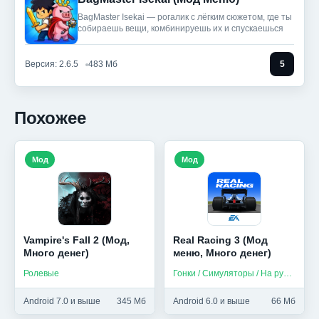
BagMaster Isekai — рогалик с лёгким сюжетом, где ты
собираешь вещи, комбинируешь их и спускаешься
Версия: 2.6.5
483 Мб
5
Похожее
Мод
Мод
Vampire's Fall 2 (Мод,
Real Racing 3 (Мод
Много денег)
меню, Много денег)
Ролевые
Гонки / Симуляторы / На русском
Android 7.0 и выше
345 Мб
Android 6.0 и выше
66 Мб