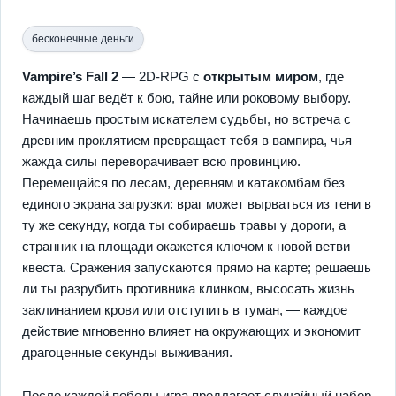
бесконечные деньги
Vampire’s Fall 2
— 2D-RPG с
открытым миром
, где
каждый шаг ведёт к бою, тайне или роковому выбору.
Начинаешь простым искателем судьбы, но встреча с
древним проклятием превращает тебя в вампира, чья
жажда силы переворачивает всю провинцию.
Перемещайся по лесам, деревням и катакомбам без
единого экрана загрузки: враг может вырваться из тени в
ту же секунду, когда ты собираешь травы у дороги, а
странник на площади окажется ключом к новой ветви
квеста. Сражения запускаются прямо на карте; решаешь
ли ты разрубить противника клинком, высосать жизнь
заклинанием крови или отступить в туман, — каждое
действие мгновенно влияет на окружающих и экономит
драгоценные секунды выживания.
После каждой победы игра предлагает случайный набор