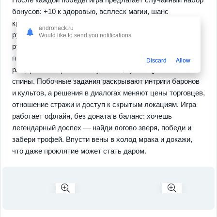
бонусов: +10 к здоровью, всплеск магии, шанс
критического укуса или новую ветку талантов для
androhack.ru
рукопашного боя. Собирай редкие артефакты, ковай
Would like to send you notifications
руны, экспериментируй с расстановкой навыков,
превращая героя в неубиваемого бронированного
Discard
Allow
рыцаря или стремительную тень, кусающую из-за
спины. Побочные задания раскрывают интриги баронов
и культов, а решения в диалогах меняют цены торговцев,
отношение стражи и доступ к скрытым локациям. Игра
работает офлайн, без доната в баланс: хочешь
легендарный доспех — найди логово зверя, победи и
забери трофей. Впусти вены в холод мрака и докажи,
что даже проклятие может стать даром.