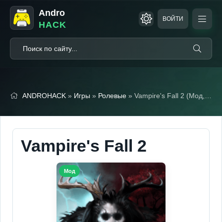
Andro
ВОЙТИ
HACK
ANDROHACK
»
Игры
»
Ролевые
» Vampire's Fall 2 (Мод, Много денег)
Vampire's Fall 2
Мод