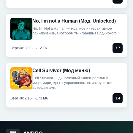
No, I'm not a Human (Мод, Unlocked)
No, I'm Not a Human — мрачное интерактивное
приключение, в котором ты играешь за одинокого
Версия: 8.0.3
1.2 Гб
3.7
Cell Survivor (Мод меню)
Cell Survivor — динамичный экшен-рогалик в
микромире, где ты управляешь антивирусными
артефактами,
Версия: 2.15
173 Мб
3.4